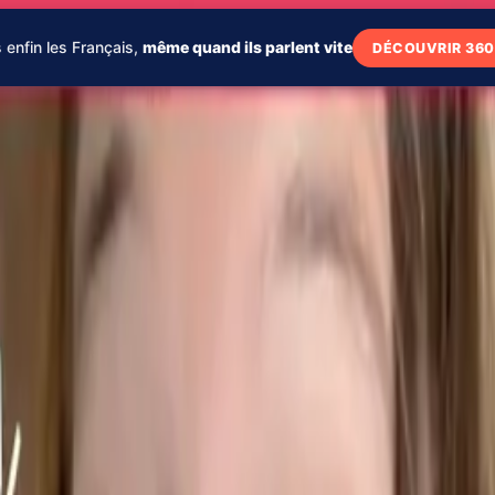
enfin les Français,
même quand ils parlent vite
DÉCOUVRIR 360