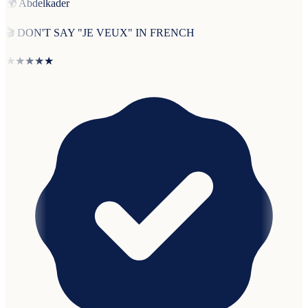
🌍
Abdelkader
🎬
DON'T SAY "JE VEUX" IN FRENCH
★★★★★