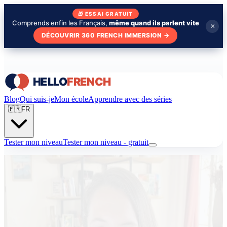
🎁 ESSAI GRATUIT
Comprends enfin les Français,
même quand ils parlent vite
×
DÉCOUVRIR 360 FRENCH IMMERSION
→
Blog
Qui suis-je
Mon école
Apprendre avec des séries
🇫🇷
FR
Tester mon niveau
Tester mon niveau - gratuit
🇫🇷 Qui suis-je ?
Enchantée, je m'appelle
Elisabeth
.
J'ai 32 ans, née en Belgique. Diplômée en communication et
journalisme. J'ai créé HelloFrench en 2020 avec mon mari, durant le
premier confinement, pour démocratiser l'apprentissage du français.