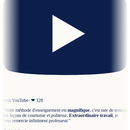
Avis YouTube
· ❤
328
“
Votre méthode d'enseignement est
magnifique
, c'est rare de trouver
des leçons de courtoisie et politesse.
Extraordinaire travail
, je
vous remercie infiniment professeur.
”