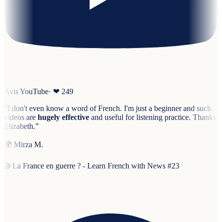
Avis YouTube
· ❤
249
“
I don't even know a word of French. I'm just a beginner and such
videos are
hugely effective
and useful for listening practice. Thanks
Elizabeth.
”
🌍
Mirza M.
🎬
La France en guerre ? - Learn French with News #23