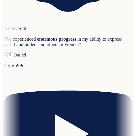
Achat vérifié
“
I've experienced
enormous progress
in my ability to express
myself and understand others in French.
”
🇺🇸
Daniel
★★★★★