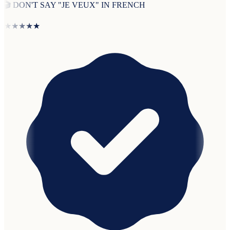
🎬
DON'T SAY "JE VEUX" IN FRENCH
★★★★★