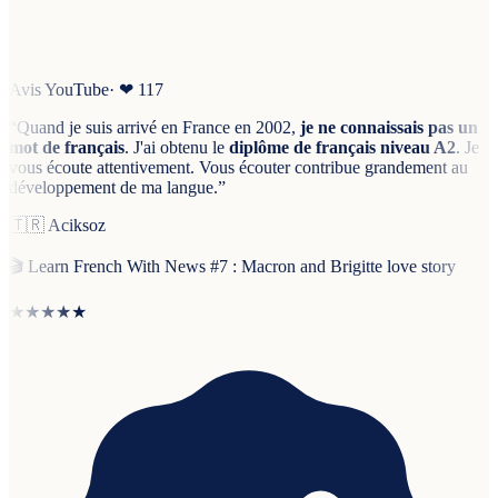
Avis YouTube
· ❤
117
“
Quand je suis arrivé en France en 2002,
je ne connaissais pas un
mot de français
. J'ai obtenu le
diplôme de français niveau A2
. Je
vous écoute attentivement. Vous écouter contribue grandement au
développement de ma langue.
”
🇹🇷
Aciksoz
🎬
Learn French With News #7 : Macron and Brigitte love story
★★★★★