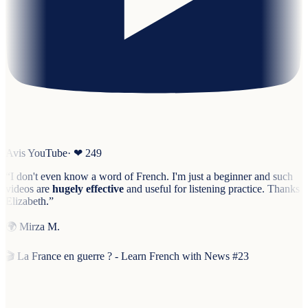
Avis YouTube
· ❤
249
“
I don't even know a word of French. I'm just a beginner and such
videos are
hugely effective
and useful for listening practice. Thanks
Elizabeth.
”
🌍
Mirza M.
🎬
La France en guerre ? - Learn French with News #23