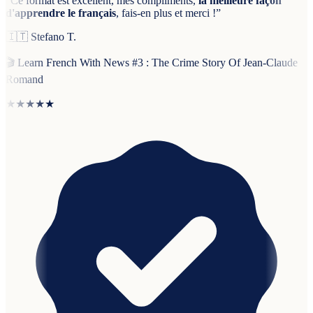
“
Ce format est excellent, mes compliments,
la meilleure façon
d'apprendre le français
, fais-en plus et merci !
”
🇮🇹
Stefano T.
🎬
Learn French With News #3 : The Crime Story Of Jean-Claude
Romand
★★★★★