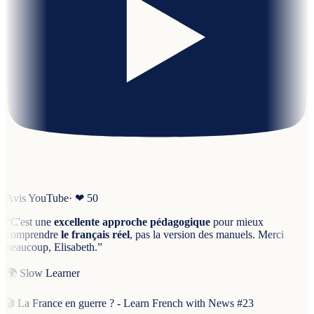
Avis YouTube
· ❤
50
“
C'est une
excellente approche pédagogique
pour mieux
comprendre
le français réel
, pas la version des manuels. Merci
beaucoup, Elisabeth.
”
🌍
Slow Learner
🎬
La France en guerre ? - Learn French with News #23