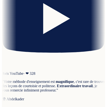
Avis YouTube
· ❤
328
“
Votre méthode d'enseignement est
magnifique
, c'est rare de trouver
des leçons de courtoisie et politesse.
Extraordinaire travail
, je
vous remercie infiniment professeur.
”
🌍
Abdelkader