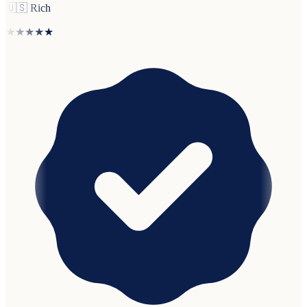
🇺🇸
Rich
★★★★★