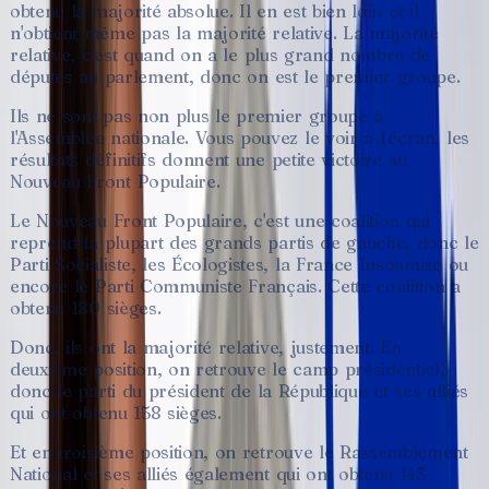
obtenu
la
majorité
absolue.
Il
en
est
bien
loin
et
il
n'obtient
même
pas
la
majorité
relative.
La
majorité
relative,
c'est
quand
on
a
le
plus
grand
nombre
de
députés
au
parlement,
donc
on
est
le
premier
groupe.
Ils
ne
sont
pas
non
plus
le
premier
groupe
à
l'Assemblée
nationale.
Vous
pouvez
le
voir
à
l'écran,
les
résultats
définitifs
donnent
une
petite
victoire
au
Nouveau
Front
Populaire.
Le
Nouveau
Front
Populaire,
c'est
une
coalition
qui
reprend
la
plupart
des
grands
partis
de
gauche,
donc
le
Parti
Socialiste,
les
Écologistes,
la
France
Insoumise
ou
encore
le
Parti
Communiste
Français.
Cette
coalition
a
obtenu
180
sièges.
Donc,
ils
ont
la
majorité
relative,
justement.
En
deuxième
position,
on
retrouve
le
camp
présidentiel,
donc
le
parti
du
président
de
la
République
et
ses
alliés
qui
ont
obtenu
158
sièges.
Et
en
troisième
position,
on
retrouve
le
Rassemblement
National
et
ses
alliés
également
qui
ont
obtenu
143