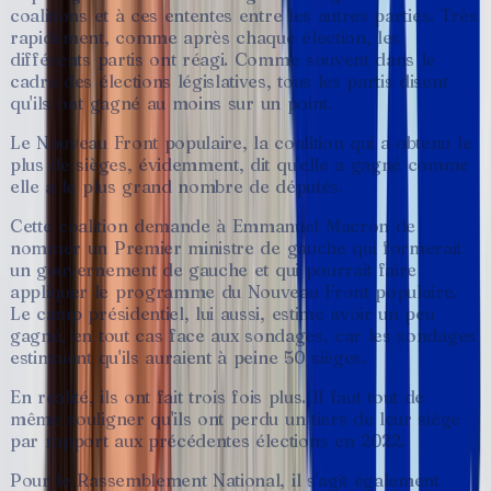
coalitions
et
à
ces
ententes
entre
les
autres
parties.
Très
rapidement,
comme
après
chaque
élection,
les
différents
partis
ont
réagi.
Comme
souvent
dans
le
cadre
des
élections
législatives,
tous
les
partis
disent
qu'ils
ont
gagné
au
moins
sur
un
point.
Le
Nouveau
Front
populaire,
la
coalition
qui
a
obtenu
le
plus
de
sièges,
évidemment,
dit
qu'elle
a
gagné
comme
elle
a
le
plus
grand
nombre
de
députés.
Cette
coalition
demande
à
Emmanuel
Macron
de
nommer
un
Premier
ministre
de
gauche
qui
formerait
un
gouvernement
de
gauche
et
qui
pourrait
faire
appliquer
le
programme
du
Nouveau
Front
populaire.
Le
camp
présidentiel,
lui
aussi,
estime
avoir
un
peu
gagné,
en
tout
cas
face
aux
sondages,
car
les
sondages
estimaient
qu'ils
auraient
à
peine
50
sièges.
En
réalité,
ils
ont
fait
trois
fois
plus.
Il
faut
tout
de
même
souligner
qu'ils
ont
perdu
un
tiers
de
leur
siège
par
rapport
aux
précédentes
élections
en
2022.
Pour
le
Rassemblement
National,
il
s'agit
également