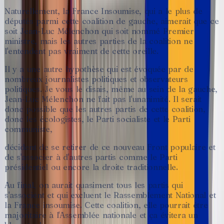
Naturellement,
la
France
Insoumise,
qui
a
le
plus
de
députés
parmi
cette
coalition
de
gauche,
aimerait
que
ce
soit
Jean-Luc
Mélenchon
qui
soit
nommé
Premier
ministre,
mais
les
autres
parties
de
la
coalition
ne
l'entendent
pas
vraiment
de
cette
oreille.
Il
y
a
une
autre
hypothèse
qui
est
évoquée
par
de
nombreux
journalistes
politiques
et
observateurs
politiques.
Je
vous
le
disais,
même
au
sein
de
la
gauche,
Jean-Luc
Mélenchon
ne
fait
pas
l'unanimité.
Il
serait
donc
possible
que
les
autres
partis
de
cette
coalition,
donc
les
écologistes,
le
Parti
socialiste
et
le
Parti
communiste,
décident
de
se
retirer
de
ce
nouveau
Front
populaire
et
de
s'associer
à
d'autres
partis
comme
le
Parti
présidentiel
ou
encore
la
droite
traditionnelle.
Au
final,
on
aurait
quasiment
tous
les
partis
qui
s'associent
et
qui
excluent
le
Rassemblement
National
et
la
France
insoumise.
Cette
coalition,
elle
pourrait
être
majoritaire
à
l'Assemblée
nationale
et
ça
évitera
un