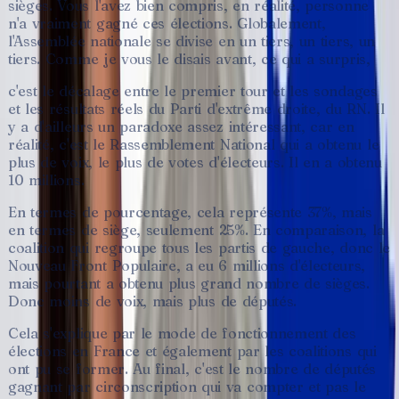
sièges.
Vous
l'avez
bien
compris,
en
réalité,
personne
n'a
vraiment
gagné
ces
élections.
Globalement,
l'Assemblée
nationale
se
divise
en
un
tiers,
un
tiers,
un
tiers.
Comme
je
vous
le
disais
avant,
ce
qui
a
surpris,
c'est
le
décalage
entre
le
premier
tour
et
les
sondages
et
les
résultats
réels
du
Parti
d'extrême
droite,
du
RN.
Il
y
a
d'ailleurs
un
paradoxe
assez
intéressant,
car
en
réalité,
c'est
le
Rassemblement
National
qui
a
obtenu
le
plus
de
voix,
le
plus
de
votes
d'électeurs.
Il
en
a
obtenu
10
millions.
En
termes
de
pourcentage,
cela
représente
37%,
mais
en
termes
de
siège,
seulement
25%.
En
comparaison,
la
coalition
qui
regroupe
tous
les
partis
de
gauche,
donc
le
Nouveau
Front
Populaire,
a
eu
6
millions
d'électeurs,
mais
pourtant
a
obtenu
plus
grand
nombre
de
sièges.
Donc
moins
de
voix,
mais
plus
de
députés.
Cela
s'explique
par
le
mode
de
fonctionnement
des
élections
en
France
et
également
par
les
coalitions
qui
ont
pu
se
former.
Au
final,
c'est
le
nombre
de
députés
gagnant
par
circonscription
qui
va
compter
et
pas
le