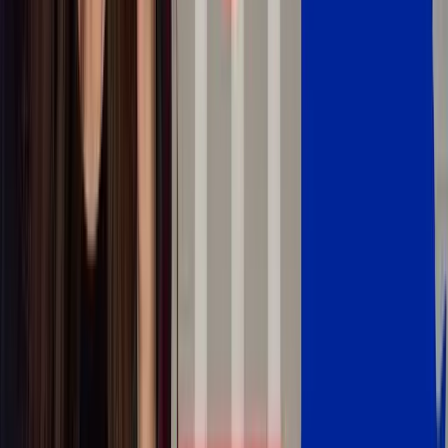
✨
Résumer
Voir le cours complet — 7 jours offerts, puis 15,75
€/mois →
60 dialogues · 480 exercices · annulable à tout
moment