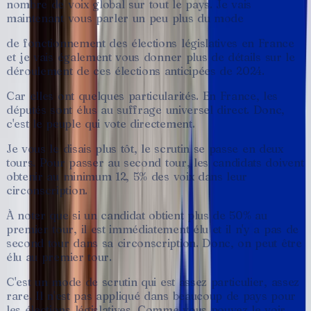
nombre
de
voix
global
sur
tout
le
pays.
Je
vais
maintenant
vous
parler
un
peu
plus
du
mode
de
fonctionnement
des
élections
législatives
en
France
et
je
vais
également
vous
donner
plus
de
détails
sur
le
déroulement
de
ces
élections
anticipées
de
2024.
Car
elles
ont
quelques
particularités.
En
France,
les
députés
sont
élus
au
suffrage
universel
direct.
Donc,
c'est
le
peuple
qui
vote
directement.
Je
vous
le
disais
plus
tôt,
le
scrutin
se
passe
en
deux
tours.
Pour
passer
au
second
tour,
les
candidats
doivent
obtenir
au
minimum
12,
5%
des
voix
dans
leur
circonscription.
À
noter
que
si
un
candidat
obtient
plus
de
50%
au
premier
tour,
il
est
immédiatement
élu
et
il
n'y
a
pas
de
second
tour
dans
sa
circonscription.
Donc,
on
peut
être
élu
au
premier
tour.
C'est
un
mode
de
scrutin
qui
est
assez
particulier,
assez
rare.
Il
n'est
pas
appliqué
dans
beaucoup
de
pays
pour
les
élections
législatives.
Comme
vous
pouvez
le
voir