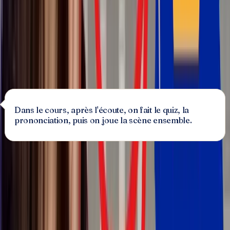
Après l'écoute, tu fais le quiz, la prononciation, et tu
joues la scène avec Jean. C'est comme ça qu'un mot
devient vraiment tien.
Essayer un dialogue (gratuit)
Dans le cours, après l'écoute, on fait le quiz, la
prononciation, puis on joue la scène ensemble.
Les 8 étapes du dialogue
Comprendre
🎧
Écouter
Comprendre