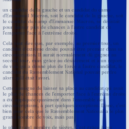
un
candidat
de
la
gauche
et
un
candidat
du
camp
d'Emmanuel
Macron,
soit
le
candidat
de
la
gauche,
soit
le
candidat
du
camp
d'Emmanuel
Macron,
se
désistait
pour
laisser
plus
de
chances
à
l'autre
candidat
de
l'emporter
face
à
l'extrême
droite.
Cela
veut
dire
que,
par
exemple,
au
premier
tour,
un
candidat
d'extrême
droite
pouvait
être
premier
dans
sa
circonscription.
Il
aurait
normalement
dû
gagner
au
second
tour,
mais
grâce
au
désistement
et
à
un
report
de
voix
qui
a
donné
plus
de
force
à
l'autre
candidat,
le
candidat
du
Rassemblement
National
pouvait
perdre
alors
qu'il
était
favori.
Cette
consigne
de
laisser
sa
place
au
candidat
qui
avait
le
plus
de
chances
de
l'emporter
face
à
l'extrême
droite
a
été
appliquée
quasiment
dans
l'ensemble
des
circonscriptions,
à
part
quelques
exceptions.
Donc,
c'est
bien
pour
cela
que
le
Rassemblement
National
a
le
plus
grand
nombre
de
voix,
mais
pas
le
plus
grand
nombre
de
sièges.
C'est
grâce
à
ces