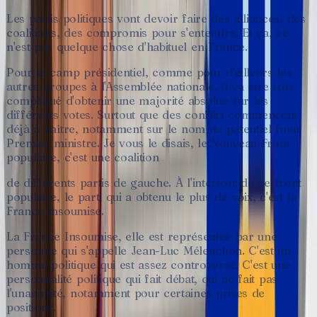
Les
partis
politiques
vont
devoir
faire
des
alliances,
des
coalitions,
des
compromis
pour
s'entendre.
Et
ça,
ce
n'est
pas
quelque
chose
d'habituel
en
France.
Pour
le
camp
présidentiel,
comme
pour
d'ailleurs
les
autres
groupes
à
l'Assemblée
nationale,
il
va
être
très
compliqué
d'obtenir
une
majorité
absolue
sur
les
différents
votes.
Surtout
que
des
conflits
commencent
déjà
à
naître,
notamment
sur
le
nom
du
potentiel
futur
Premier
ministre.
Je
vous
le
disais,
le
Nouveau
Front
populaire,
c'est
une
coalition
de
différents
partis
de
gauche.
À
l'intérieur
de
ce
front
populaire,
le
parti
qui
a
obtenu
le
plus
de
voix,
c'est
la
France
Insoumise.
La
France
Insoumise,
elle
est
représentée
par
une
personne
qui
s'appelle
Jean-Luc
Mélenchon.
C'est
un
homme
politique
qui
est
assez
controversé.
C'est
une
personnalité
politique
qui
fait
débat,
qui
ne
fait
pas
l'unanimité,
notamment
pour
certaines
prises
de
positions.