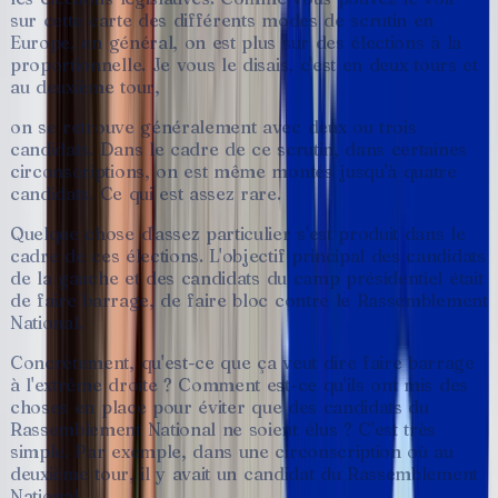
sur
cette
carte
des
différents
modes
de
scrutin
en
Europe,
en
général,
on
est
plus
sur
des
élections
à
la
proportionnelle.
Je
vous
le
disais,
c'est
en
deux
tours
et
au
deuxième
tour,
on
se
retrouve
généralement
avec
deux
ou
trois
candidats.
Dans
le
cadre
de
ce
scrutin,
dans
certaines
circonscriptions,
on
est
même
montés
jusqu'à
quatre
candidats.
Ce
qui
est
assez
rare.
Quelque
chose
d'assez
particulier
s'est
produit
dans
le
cadre
de
ces
élections.
L'objectif
principal
des
candidats
de
la
gauche
et
des
candidats
du
camp
présidentiel
était
de
faire
barrage,
de
faire
bloc
contre
le
Rassemblement
National.
Concrètement,
qu'est-ce
que
ça
veut
dire
faire
barrage
à
l'extrême
droite
?
Comment
est-ce
qu'ils
ont
mis
des
choses
en
place
pour
éviter
que
des
candidats
du
Rassemblement
National
ne
soient
élus
?
C'est
très
simple.
Par
exemple,
dans
une
circonscription
où
au
deuxième
tour,
il
y
avait
un
candidat
du
Rassemblement
National,