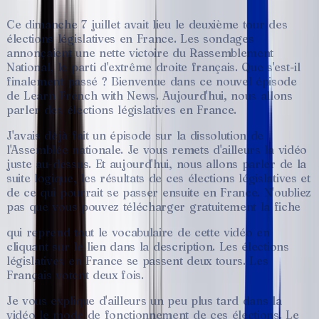
Ce
dimanche
7
juillet
avait
lieu
le
deuxième
tour
des
élections
législatives
en
France.
Les
sondages
annonçaient
une
nette
victoire
du
Rassemblement
National,
le
parti
d'extrême
droite
français.
Que
s'est-il
finalement
passé
?
Bienvenue
dans
ce
nouvel
épisode
de
Learn
French
with
News.
Aujourd'hui,
nous
allons
parler
des
élections
législatives
en
France.
J'avais
déjà
fait
un
épisode
sur
la
dissolution
de
l'Assemblée
nationale.
Je
vous
remets
d'ailleurs
la
vidéo
juste
au-dessus.
Et
aujourd'hui,
nous
allons
parler
de
la
suite
logique,
les
résultats
de
ces
élections
législatives
et
de
ce
qui
pourrait
se
passer
ensuite
en
France.
N'oubliez
pas
que
vous
pouvez
télécharger
gratuitement
la
fiche
qui
reprend
tout
le
vocabulaire
de
cette
vidéo
en
cliquant
sur
le
lien
dans
la
description.
Les
élections
législatives
en
France
se
passent
deux
tours.
Les
Français
votent
deux
fois.
Je
vous
explique
d'ailleurs
un
peu
plus
tard
dans
la
vidéo
le
mode
de
fonctionnement
de
ces
élections.
Le