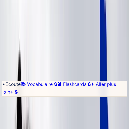
leur traduction, et le vocabulaire à apprendre.
Crée un compte
gratuit pour sauvegarder les mots que tu ne comprends pas.
Sauvegarder
↓ Télécharger PDF
♡
Tu es à quel niveau ✦
Évalue ton français en 5 minutes.
16 questions + 3 phrases à prononcer. Tu repars avec ton niveau exact
+ un parcours en 14 semaines.
~5min
de test
·
échelle
CECR
·
5
compétences
Faire le test →
Écoute
📚 Vocabulaire
🔒
🎴 Flashcards
🔒
✦
Aller plus
loin
+
🔒
Transcription
Chargement du dictionnaire…
🎵 Karaoké
📖
Trad
🐌
1
×