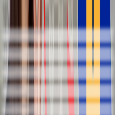
Créer mon compte gratuit →
Tu as déjà un compte ?
Se connecter
VOCABULAIRE DE LA LEÇON
une évasion fulgurante
a sudden escape
s’échapper
to escape
la caisse en carton
the cardboard box
être traqué
to be hunted
rapport suspect
suspicious report