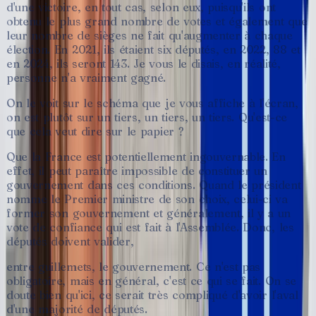
d'une
victoire,
en
tout
cas,
selon
eux,
puisqu'ils
ont
obtenu
le
plus
grand
nombre
de
votes
et
également
que
leur
nombre
de
sièges
ne
fait
qu'augmenter
à
chaque
élection.
En
2021,
ils
étaient
six
députés,
en
2022,
88
et
en
2024,
ils
seront
143.
Je
vous
le
disais,
en
réalité,
personne
n'a
vraiment
gagné.
On
le
voit
sur
le
schéma
que
je
vous
affiche
à
l'écran,
on
est
plutôt
sur
un
tiers,
un
tiers,
un
tiers.
Qu'est-ce
que
cela
veut
dire
sur
le
papier
?
Que
la
France
est
potentiellement
ingouvernable.
En
effet,
il
peut
paraître
impossible
de
constituer
un
gouvernement
dans
ces
conditions.
Quand
le
président
nomme
le
Premier
ministre
de
son
choix,
celui-ci
va
former
son
gouvernement
et
généralement,
il
y
a
un
vote
de
confiance
qui
est
fait
à
l'Assemblée.
Donc,
les
députés
doivent
valider,
entre
guillemets,
le
gouvernement.
Ce
n'est
pas
obligatoire,
mais
en
général,
c'est
ce
qui
se
fait.
On
se
doute
bien
qu'ici,
ce
serait
très
compliqué
d'avoir
l'aval
d'une
majorité
de
députés.