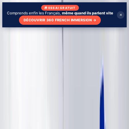
🎁 ESSAI GRATUIT
Comprends enfin les Français,
même quand ils parlent vite
×
DÉCOUVRIR 360 FRENCH IMMERSION
→
Blog
Qui suis-je
Mon école
Apprendre avec des séries
🇫🇷
FR
Tester mon niveau
Tester mon niveau - gratuit
Fiches YouTube
›
is france paralyzed after 2024
elections?
Is France Paralyzed after 2024
elections?
La transcription complète de la vidéo, les mots cliquables avec