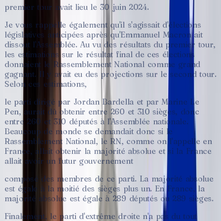
premier
tour
avait
lieu
le
30
juin
2024.
Je
vous
rappelle
également
qu'il
s'agissait
d'élections
législatives
anticipées
après
qu'Emmanuel
Macron
ait
dissout
l'Assemblée.
Au
vu
des
résultats
du
premier
tour,
les
estimations
sur
le
résultat
final
de
ces
élections
donnaient
le
Rassemblement
National
comme
grand
gagnant.
Il
y
avait
eu
des
projections
sur
le
second
tour.
Selon
ces
estimations,
le
parti
dirigé
par
Jordan
Bardella
et
par
Marine
Le
Pen,
aurait
dû
obtenir
entre
260
et
310
sièges,
donc
entre
260
et
310
députés
à
l'Assemblée
nationale.
Beaucoup
de
monde
se
demandait
donc
si
le
Rassemblement
National,
le
RN,
comme
on
l'appelle
en
France,
allait
obtenir
la
majorité
absolue
et
si
la
France
allait
avoir
un
futur
gouvernement
composé
des
membres
de
ce
parti.
La
majorité
absolue
est
égale
à
la
moitié
des
sièges
plus
un.
En
France,
la
majorité
absolue
est
égale
à
289
députés
ou
289
sièges.
Finalement,
le
parti
d'extrême
droite
n'a
pas
du
tout