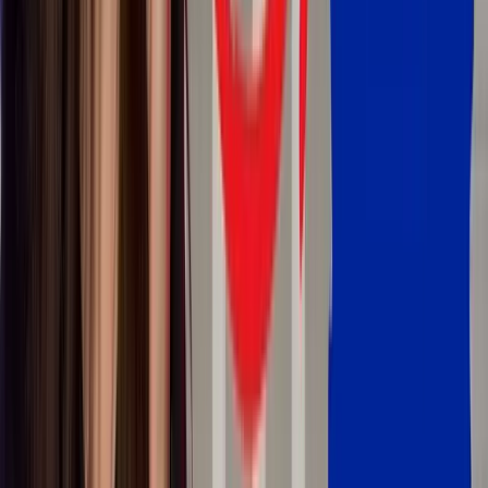
✍️
Dictée
Pratiquer
🎯
Quiz
Pratiquer
🗣️
Prononciation
Pratiquer
🎭
Jeu de rôles
Approfondir
🧠
Conjuguer
Approfondir
📚
Vocabulaire
Bilan