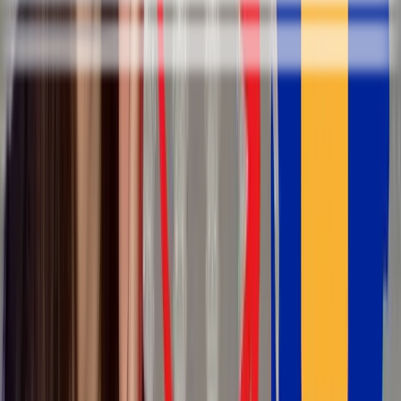
perquisitionner
to search
Le vocabulaire complet est là.
Crée ton compte gratuit pour le débloquer, le
sauvegarder dans ton carnet et t'entraîner avec les
flashcards. 30 secondes.
Continuer avec Google
Recevoir un lien par email
Gratuit. Pas de carte.
EXTRAIT DU COURS
Dans le cours 360, on va plus loin que l'écoute.