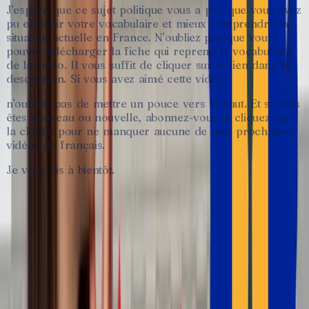
J'espère
que
ce
sujet
politique
vous
a
plu,
que
vous
avez
pu
enrichir
votre
vocabulaire
et
mieux
comprendre
la
situation
actuelle
en
France.
N'oubliez
pas
que
vous
pouvez
télécharger
la
fiche
qui
reprend
le
vocabulaire
de
la
vidéo.
Il
vous
suffit
de
cliquer
sur
le
lien
dans
la
description.
Si
vous
avez
aimé
cette
vidéo,
n'oubliez
pas
de
mettre
un
pouce
vers
le
haut.
Et
si
vous
êtes
nouveau
ou
nouvelle,
abonnez-vous
et
cliquez
sur
la
cloche
pour
ne
manquer
aucune
de
mes
prochaines
vidéos
de
français.
Je
vous
dis
à
bientôt.
♥
Lis la fiche complète, sauvegarde tes
mots.
Crée un compte
gratuit en 30 secondes
pour débloquer le
vocabulaire complet, les flashcards et la transcription complète.