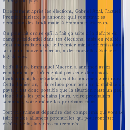
blocage
du
pays.
Directement
après
les
élections,
Gabriel
Attal,
l'actuel
Premier
ministre,
a
annoncé
qu'il
remettrait
sa
démission
dès
lundi
matin
à
Emmanuel
Macron.
On
pourrait
croire
qu'il
a
fait
ça
suite
à
la
défaite
du
camp
présidentiel
dans
ses
élections,
mais
en
réalité,
c'est
une
tradition
que
le
Premier
ministre
démissionne
suite
à
un
nouveau
scrutin,
à
des
nouvelles
élections
législatives.
Et
d'ailleurs,
Emmanuel
Macron
a
annoncé
assez
rapidement
qu'il
n'acceptait
pas
cette
démission.
Évidemment,
le
président
avait
le
pouvoir
de
refuser.
Cette
démission,
il
la
refuse
pour
assurer
la
stabilité
du
pays.
Il
est
donc
possible
que
la
situation
reste
un
peu
floue
dans
les
prochains
jours,
voire
prochaines
semaines,
voire
même
les
prochains
mois.
Tout
va
vraiment
dépendre
des
compromis
qui
vont
se
faire
et
des
alliances
potentielles
qui
pourront
être
créées.
Voilà,
la
vidéo
est
terminée.