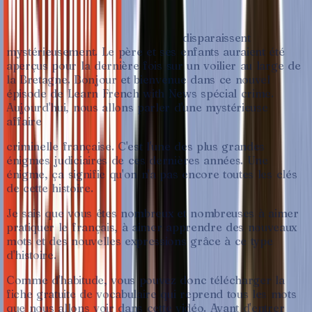
En
septembre
1999,
le
médecin
français
Yves
Godard,
sa
femme
et
leurs
deux
enfants,
disparaissent
mystérieusement.
Le
père
et
ses
enfants
auraient
été
aperçus
pour
la
dernière
fois
sur
un
voilier
au
large
de
la
Bretagne.
Bonjour
et
bienvenue
dans
ce
nouvel
épisode
de
Learn
French
with
News
spécial
crime.
Aujourd'hui,
nous
allons
parler
d'une
mystérieuse
affaire
criminelle
française.
C'est
l'une
des
plus
grandes
énigmes
judiciaires
de
ces
dernières
années.
Une
énigme,
ça
signifie
qu'on
n'a
pas
encore
toutes
les
clés
de
cette
histoire.
Je
sais
que
vous
êtes
nombreux
et
nombreuses
à
aimer
pratiquer
le
français,
à
aimer
apprendre
des
nouveaux
mots
et
des
nouvelles
expressions
grâce
à
ce
type
d'histoire.
Comme
d'habitude,
vous
pouvez
donc
télécharger
la
fiche
gratuite
de
vocabulaire
qui
reprend
tous
les
mots
que
nous
allons
voir
dans
cette
vidéo.
Avant
d'entrer