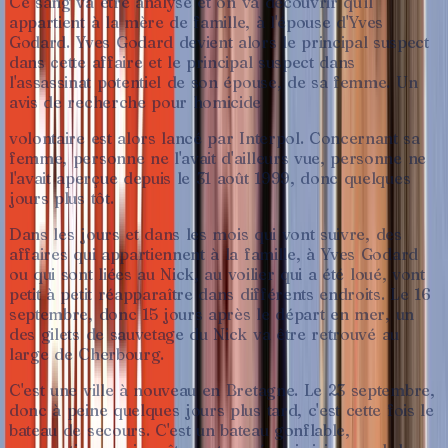
Ce
sang
va
être
analysé
et
on
va
découvrir
qu'il
appartient
à
la
mère
de
famille,
à
l'épouse
d'Yves
Godard.
Yves
Godard
devient
alors
le
principal
suspect
dans
cette
affaire
et
le
principal
suspect
dans
l'assassinat
potentiel
de
son
épouse,
de
sa
femme.
Un
avis
de
recherche
pour
homicide
volontaire
est
alors
lancé
par
Interpol.
Concernant
sa
femme,
personne
ne
l'avait
d'ailleurs
vue,
personne
ne
l'avait
aperçue
depuis
le
31
août
1999,
donc
quelques
jours
plus
tôt.
Dans
les
jours
et
dans
les
mois
qui
vont
suivre,
des
affaires
qui
appartiennent
à
la
famille,
à
Yves
Godard
ou
qui
sont
liées
au
Nick,
au
voilier
qui
a
été
loué,
vont
petit
à
petit
réapparaître
dans
différents
endroits.
Le
16
septembre,
donc
15
jours
après
le
départ
en
mer,
un
des
gilets
de
sauvetage
du
Nick
va
être
retrouvé
au
large
de
Cherbourg.
C'est
une
ville
à
nouveau
en
Bretagne.
Le
23
septembre,
donc
à
peine
quelques
jours
plus
tard,
c'est
cette
fois
le
bateau
de
secours.
C'est
un
bateau
gonflable,