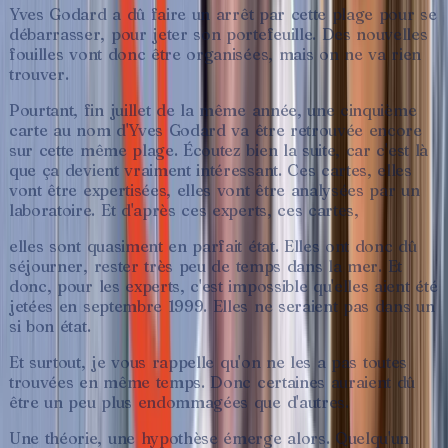
Yves
Godard
a
dû
faire
un
arrêt
par
cette
plage
pour
se
débarrasser,
pour
jeter
son
portefeuille.
Des
nouvelles
fouilles
vont
donc
être
organisées,
mais
on
ne
va
rien
trouver.
Pourtant,
fin
juillet
de
la
même
année,
une
cinquième
carte
au
nom
d'Yves
Godard
va
être
retrouvée
encore
sur
cette
même
plage.
Écoutez
bien
la
suite,
car
c'est
là
que
ça
devient
vraiment
intéressant.
Ces
cartes,
elles
vont
être
expertisées,
elles
vont
être
analysées
par
un
laboratoire.
Et
d'après
ces
experts,
ces
cartes,
elles
sont
quasiment
en
parfait
état.
Elles
ont
donc
dû
séjourner,
rester
très
peu
de
temps
dans
la
mer.
Et
donc,
pour
les
experts,
c'est
impossible
qu'elles
aient
été
jetées
en
septembre
1999.
Elles
ne
seraient
pas
dans
un
si
bon
état.
Et
surtout,
je
vous
rappelle
qu'on
ne
les
a
pas
toutes
trouvées
en
même
temps.
Donc
certaines
auraient
dû
être
un
peu
plus
endommagées
que
d'autres.
Une
théorie,
une
hypothèse
émerge
alors.
Quelqu'un