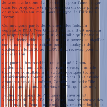
Je
te
conseille
donc
d'en
profiter
et
pour
t'encourager
dans
tes
progrès,
je
te
propose
aussi
un
code
promo
de
moins
30%
sur
mon
cours
en
ligne.
Je
l'affiche
à
l'écran.
Commençons
par
le
déroulement
des
faits.
En
septembre
1999,
Yves
Godard
a
44
ans.
Il
est
médecin
et
acupuncteur.
Acupuncteur,
ça
signifie
qu'il
pratique
une
médecine
chinoise
qui
consiste
à
poser
des
aiguilles
sur
le
corps
de
ses
patients
pour
les
soulager
de
douleur.
Le
lundi
30
août
1999,
il
va
recevoir
pour
la
dernière
fois
des
patients
à
son
cabinet
qui
est
situé
à
Caen.
Le
lendemain,
il
annule
tous
ses
rendez-vous,
il
annule
toutes
ses
consultations.
Il
va
faire
quelques
tâches
administratives
comme
trier
des
papiers.
Il
va
ensuite
emmener
ses
deux
enfants,
Camille,
une
petite
fille
âgée
de
quatre
ans,
et
Marius,
son
fils
qui
a
six
ans,
pêcher
aux
étangs
de
Planquery,
à
environ
40
kilomètres
de
Caen.
Pêcher,
c'est
quand
on
attrape
des
poissons
dans
l'eau
et
un
étang,
c'est
une
étendue
d'eau.