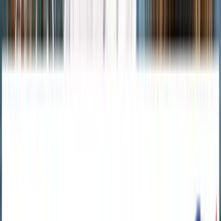
✨
Résumer
Voir le cours complet — 7 jours offerts, puis 15,75
€/mois →
60 dialogues · 480 exercices · annulable à tout
moment