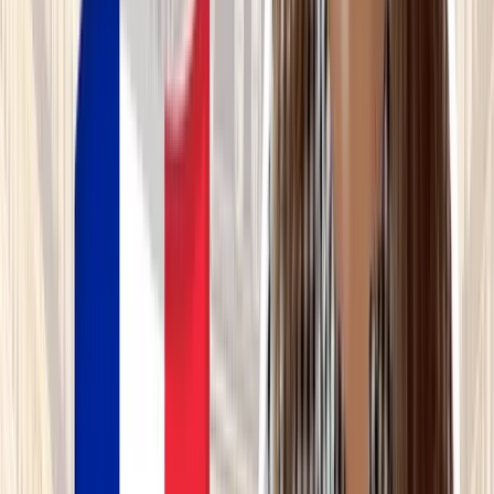
✍️
Dictée
Pratiquer
🎯
Quiz
Pratiquer
🗣️
Prononciation
Pratiquer
🎭
Jeu de rôles
Approfondir
🧠
Conjuguer
Approfondir
📚
Vocabulaire
Bilan