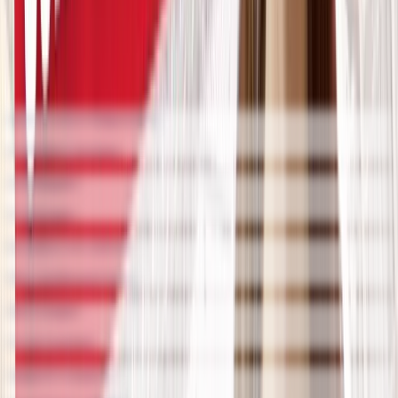
Créer mon compte gratuit →
Tu as déjà un compte ?
Se connecter
VOCABULAIRE DE LA LEÇON
une évasion fulgurante
a sudden escape
s’échapper
to escape
la caisse en carton
the cardboard box
être traqué
to be hunted
rapport suspect