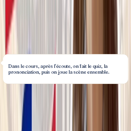
Après l'écoute, tu fais le quiz, la prononciation, et tu
joues la scène avec Jean. C'est comme ça qu'un mot
devient vraiment tien.
Essayer un dialogue (gratuit)
Dans le cours, après l'écoute, on fait le quiz, la
prononciation, puis on joue la scène ensemble.
Les 8 étapes du dialogue
Comprendre
🎧
Écouter
Comprendre