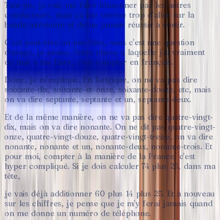
Tant
pis,
je
vais
me
faire
klaxonner
par
les
autres
conducteurs,
mais
ça
me
stresse
trop
d'aller
sur
la
bande
intérieure
et
de
ne
jamais
réussir
à
sortir.
C'est
peut-être
un
peu
bête,
mais
c'est
une
question
d'usage,
je
pense.
Autre
chose
à
laquelle
j'ai
vraiment
du
mal
à
me
faire,
c'est
compter
en
français.
Donc,
je
m'explique.
En
Belgique,
on
ne
va
pas
dire
soixante-dix,
soixante-et-onze,
soixante-douze,
etc,
mais
on
va
dire
septante,
septante
et
un,
septante-deux.
Et
de
la
même
manière,
on
ne
va
pas
dire
quatre-vingt-
dix,
mais
on
va
dire
nonante.
On
ne
dit
pas
quatre-vingt-
onze,
quatre-vingt-douze,
quatre-vingt-treize,
on
va
dire
nonante,
nonante
et
un,
nonante-deux,
nonante-trois.
Et
pour
moi,
compter
à
la
manière
de
la
France,
c'est
hyper
compliqué.
Si
je
dois
calculer
74
plus
25,
dans
ma
tête,
je
vais
déjà
additionner
60
plus
14
plus
25.
Et
à
nouveau
sur
les
chiffres,
je
pense
que
je
m'y
ferai
jamais
quand
on
me
donne
un
numéro
de
téléphone.