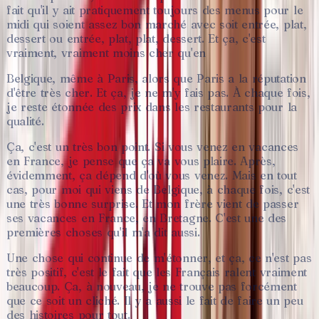
fait
qu'il
y
ait
pratiquement
toujours
des
menus
pour
le
midi
qui
soient
assez
bon
marché
avec
soit
entrée,
plat,
dessert
ou
entrée,
plat,
plat,
dessert.
Et
ça,
c'est
vraiment,
vraiment
moins
cher
qu'en
Belgique,
même
à
Paris,
alors
que
Paris
a
la
réputation
d'être
très
cher.
Et
ça,
je
ne
m'y
fais
pas.
À
chaque
fois,
je
reste
étonnée
des
prix
dans
les
restaurants
pour
la
qualité.
Ça,
c'est
un
très
bon
point.
Si
vous
venez
en
vacances
en
France,
je
pense
que
ça
va
vous
plaire.
Après,
évidemment,
ça
dépend
d'où
vous
venez.
Mais
en
tout
cas,
pour
moi
qui
viens
de
Belgique,
à
chaque
fois,
c'est
une
très
bonne
surprise.
Et
mon
frère
vient
de
passer
ses
vacances
en
France,
en
Bretagne.
C'est
une
des
premières
choses
qu'il
m'a
dit
aussi.
Une
chose
qui
continue
de
m'étonner,
et
ça,
ce
n'est
pas
très
positif,
c'est
le
fait
que
les
Français
ralent
vraiment
beaucoup.
Ça,
à
nouveau,
je
ne
trouve
pas
forcément
que
ce
soit
un
cliché.
Il
y
a
aussi
le
fait
de
faire
un
peu
des
histoires
pour
tout.