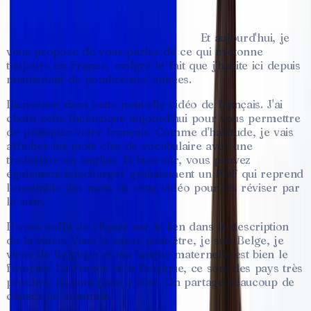
Je
me
suis
installée
en
France
il
y
a
huit
ans.
J'ai
déménagé
en
France
il
y
a
huit
ans.
Et
aujourd'hui,
je
vous
propose
de
vous
parler
de
ce
qui
m'étonne
toujours
en
France,
malgré
le
fait
que
j'habite
ici
depuis
maintenant
de
nombreuses
années.
Bienvenue
dans
cette
nouvelle
vidéo
de
français.
J'ai
choisi
cette
thématique
aujourd'hui
pour
vous
permettre
de
pratiquer
votre
français.
Comme
d'habitude,
je
vais
afficher
les
mots
clés
de
vocabulaire
avec
une
traduction
en
anglais.
Et
bien
sûr,
vous
pouvez
également
télécharger
gratuitement
un
PDF
qui
reprend
l'ensemble
des
mots
de
cette
vidéo
pour
les
réviser
par
la
suite.
Il
vous
suffit
de
cliquer
sur
le
lien
dans
la
description
de
la
vidéo.
Vous
le
savez
peut-être,
je
suis
Belge,
je
viens
de
Belgique
et
ma
langue
maternelle
est
bien
le
français.
La
France
et
la
Belgique,
ce
sont
des
pays
très
proches,
ils
sont
juste
à
côté.
On
partage
beaucoup
de
choses
en
commun,