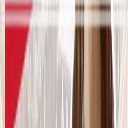
suspicious report
perquisitionner
to search
Le vocabulaire complet est là.
Crée ton compte gratuit pour le débloquer, le
sauvegarder dans ton carnet et t'entraîner avec les
flashcards. 30 secondes.
Continuer avec Google
Recevoir un lien par email
Gratuit. Pas de carte.
EXTRAIT DU COURS
Dans le cours 360, on va plus loin que l'écoute.