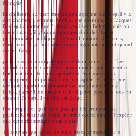
français.
Et
d'ailleurs,
ça
peut
être
un
peu
agaçant
parce
qu'il
y
a
des
chanteurs
comme
Angèle,
par
exemple,
ou
Jacques
Brel
qui
chantent
en
français,
qui
sont
Belges,
mais
où
très
souvent,
il
y
a
une
appropriation
des
de
ces
personnalités
publiques,
de
ses
chanteurs,
d'acteurs,
d'actrices.
Et
ça
peut
être
un
peu
agaçant,
surtout
quand
on
est
Belge,
parce
que
c'est
un
petit
pays
et
donc
on
est
très
fiers
quand
on
a
des
stars,
des
personnalités
qui
percent
à
l'international.
Et
donc,
quand
les
Français
se
les
approprient,
on
peut
être
un
peu
agacé.
Et
donc,
par
exemple,
quand
un
chanteur
ou
une
chanteuse
est
Belge,
j'aime
bien
insister
et
le
répéter
plusieurs
fois
en
disant
:
Tu
sais,
il
ou
elle
est
Belge.
Pour
rappeler
qu'il
n'y
a
pas
que
les
Français
qui
parlent
le
français.
Voilà,
la
vidéo
est
terminée.
J'espère
que
cette
thématique
vous
a
plu.
Je
trouvais
que
c'était
un
sujet
assez
sympathique
à