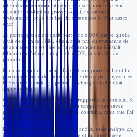
elle
m'avait
notamment
expliqué
que
quand
elle
était
enceinte
pendant
sa
grossesse,
elle
avait
une
ordonnance
pour
des
bas
de
contention
et
c'est
assez
cher.
Je
pense
que
ça
revenait
peut-être
à
80€
parce
qu'elle
avait
deux
paires.
Elle,
elle
n'avait
pas
du
tout
envie
de
dépenser
cette
somme
et
la
pharmacienne
insistait
tellement
qu'elle
a
fini
par
dire:
OK,
je
vais
les
de
prendre.
Et
au
moment
de
partir,
elle
sort
son
portefeuille
et
la
pharmacienne
a
dit:
Non,
vous
ne
devez
pas
payer,
c'est
la
Sécurité
sociale
qui
prend
en
charge.
Et
elle
était
super
soulagée.
Ce
qui
m'étonne
aussi,
c'est
par
rapport
à
la
conduite.
Si
vous
me
suivez
depuis
un
certain
temps,
vous
savez
peut-être
que
j'ai
mon
permis
de
conduire,
mais
que
j'ai
très
peur
de
conduire.
En
général,
c'est
mon
mari
qui
conduit,
mais
malgré
ça,
il
y
a
quelque
chose
qui
m'étonne
et
qui
me
stresse