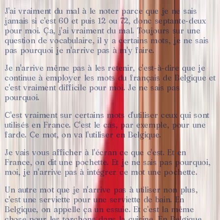
J'ai
vraiment
du
mal
à
le
noter
parce
que
je
ne
sais
jamais
si
c'est
60
et
puis
12
ou
72,
donc
septante-deux
pour
moi.
Ça,
j'ai
vraiment
du
mal.
Toujours
sur
une
question
de
vocabulaire,
il
y
a
certains
mots,
je
ne
sais
pas
pourquoi
je
n'arrive
pas
à
m'y
faire.
Je
n'arrive
même
pas
à
les
retenir,
c'est-à-dire
que
je
continue
à
employer
les
mots
du
français
de
Belgique
et
c'est
vraiment
difficile
pour
moi.
Je
ne
sais
pas
pourquoi.
C'est
vraiment
sur
certains
mots
d'utiliser
ceux
qui
sont
utilisés
en
France.
C'est
le
cas,
par
exemple,
pour
une
farde.
Ce
mot,
on
va
l'utiliser
en
Belgique.
Je
vais
vous
afficher
à
l'écran
ce
que
c'est.
Et
en
France,
on
dit
une
pochette.
Et
je
ne
sais
pas
pourquoi,
moi,
je
n'arrive
pas
à
intégrer
ce
mot
une
pochette.
Un
autre
mot
que
je
n'arrive
pas
à
utiliser
non
plus,
c'est
une
serviette
pour
une
serviette
de
bain.
En
Belgique,
on
appelle
ça
un
essuie.
Et
c'est
la
même
chose
pour
les
torchons
dans
la
cuisine.
En
Belgique,