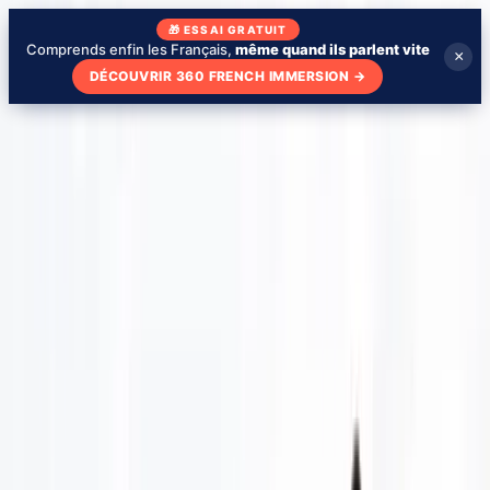
🎁 ESSAI GRATUIT
Comprends enfin les Français,
même quand ils parlent vite
×
DÉCOUVRIR 360 FRENCH IMMERSION
→
Blog
Qui suis-je
Mon école
Apprendre avec des séries
🇫🇷
FR
Tester mon niveau
Tester mon niveau - gratuit
Fiches YouTube
›
7 things that still surprise me in france
in fast spoken french
7 things that still surprise me in
France in Fast spoken french
La transcription complète de la vidéo, les mots cliquables avec