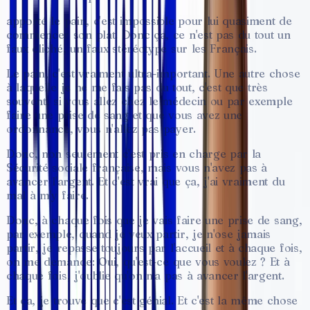
apporté
le
pain,
c'est
impossible
pour
lui
quasiment
de
commencer
son
plat.
Donc
ça,
ce
n'est
pas
du
tout
un
faux
cliché,
un
faux
stéréotype
sur
les
Français.
Le
pain,
c'est
vraiment
ultra-important.
Une
autre
chose
à
laquelle
je
ne
me
fais
pas
du
tout,
c'est
que
très
souvent,
si
vous
allez
chez
le
médecin
ou
par
exemple
faire
une
prise
de
sang
et
que
vous
avez
une
ordonnance,
vous
n'allez
pas
payer.
Donc,
non
seulement
c'est
pris
en
charge
par
la
Sécurité
sociale
française,
mais
vous
n'avez
pas
à
avancer
l'argent.
Et
c'est
vrai
que
ça,
j'ai
vraiment
du
mal
à
m'y
faire.
Donc,
à
chaque
fois
que
je
vais
faire
une
prise
de
sang,
par
exemple,
quand
je
veux
partir,
je
n'ose
jamais
partir,
je
repasse
toujours
par
l'accueil
et
à
chaque
fois,
on
me
demande:
Oui,
qu'est-ce
que
vous
voulez
?
Et
à
chaque
fois,
j'oublie
qu'on
n'a
pas
à
avancer
l'argent.
Et
ça,
je
trouve
que
c'est
génial.
Et
c'est
la
même
chose