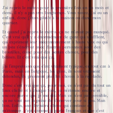
J'ai
repris
le
métro
pour
la
première
fois
en
un
mois
et
demi,
il
n'y
a
pas
très
longtemps.
Vous
savez,
j'ai
eu
un
enfant,
donc
j'étais
plutôt
à
la
maison
ou
dans
mon
quartier.
Et
quand
j'ai
repris
le
métro,
ça
ne
m'avait
pas
manqué.
C'est
vrai
qu'il
y
a
énormément
de
gens
qui
soufflent,
qui
expriment
leur
mécontentement
à
haute
voix
ou
qui
un
peu
s'énerver
avec
d'autres
personnes
pour
des
broutilles,
donc
pour
des
petites
choses,
pour
des
bêtises.
Et
c'est
vrai
que
ça,
j'ai
l'impression
que
c'est
vraiment
typique,
en
tout
cas
à
Paris,
mais
en
Belgique,
les
gens,
ils
sont
vraiment
détendus,
ils
prennent
plus
les
choses
à
la
rigolade.
Donc
c'est
vrai
que
ça,
pour
moi,
ce
n'est
pas
du
tout
un
faux
cliché
et
à
chaque
fois,
ça
m'étonne
encore
et
encore
parce
que
je
me
dis:
Mais
ce
n'est
pas
possible,
ça
ne
vaut
pas
la
peine
de
s'énerver
pour
si
peu.
Mais
bon.
Enfin,
une
dernière
chose
qui
continue
de
m'étonner,
c'est
comme
je
parle
français
et
que
c'est