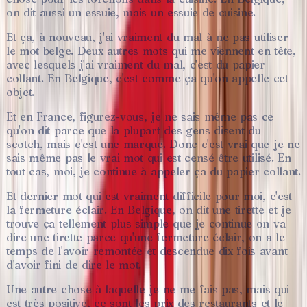
on
dit
aussi
un
essuie,
mais
un
essuie
de
cuisine.
Et
ça,
à
nouveau,
j'ai
vraiment
du
mal
à
ne
pas
utiliser
le
mot
belge.
Deux
autres
mots
qui
me
viennent
en
tête,
avec
lesquels
j'ai
vraiment
du
mal,
c'est
du
papier
collant.
En
Belgique,
c'est
comme
ça
qu'on
appelle
cet
objet.
Et
en
France,
figurez-vous,
je
ne
sais
même
pas
ce
qu'on
dit
parce
que
la
plupart
des
gens
disent
du
scotch,
mais
c'est
une
marque.
Donc
c'est
vrai
que
je
ne
sais
même
pas
le
vrai
mot
qui
est
censé
être
utilisé.
En
tout
cas,
moi,
je
continue
à
appeler
ça
du
papier
collant.
Et
dernier
mot
qui
est
vraiment
difficile
pour
moi,
c'est
la
fermeture
éclair.
En
Belgique,
on
dit
une
tirette
et
je
trouve
ça
tellement
plus
simple
que
je
continue
on
va
dire
une
tirette
parce
qu'une
fermeture
éclair,
on
a
le
temps
de
l'avoir
remontée
et
descendue
dix
fois
avant
d'avoir
fini
de
dire
le
mot.
Une
autre
chose
à
laquelle
je
ne
me
fais
pas,
mais
qui
est
très
positive,
ce
sont
les
prix
des
restaurants
et
le