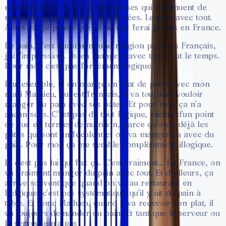
mais
malgré
tout,
il
y
a
des
choses
qui
continuent
de
m'étonner,
après
toutes
ces
années.
Le
pain
avec
tout.
Alors
ça,
je
pense
que
je
ne
m'y
ferai
jamais
en
France.
Le
pain,
c'est
quasiment
une
religion
pour
les
Français,
j'ai
l'impression.
Ils
en
mangent
avec
tout,
tout
le
temps.
Pour
moi,
c'est
pas
forcément
logique.
Par
exemple,
si
on
mange
un
plat
de
pâtes
avec
mon
mari
Mathieu,
qui
est
français,
il
va
toujours
vouloir
manger
du
pain
avec
ses
pâtes.
Et
pour
moi,
ça
n'a
aucun
sens.
C'est
pas
du
tout
logique,
même
d'un
point
de
vue
en
termes
de
nutrition,
parce
qu'on
a
déjà
les
pâtes
qui
sont
un
féculent
et
on
va
manger
ça
avec
du
pain.
Pour
moi,
ça
me
semble
complètement
illogique.
Et
c'est
pas
lui
qui
fait
ça.
C'est
vraiment...
En
France,
on
va
vraiment
manger
du
pain
avec
tout.
Et
d'ailleurs,
ça
arrive
souvent
que
quand
on
va
au
restaurant
en
Belgique,
c'est
pas
systématique
qu'il
y
ait
du
pain
à
table.
Et
donc
Mathieu,
quand
il
va
recevoir
son
plat,
il
va
toujours
demander
du
pain.
Et
tant
que
le
serveur
ou
la
serveuse
n'a
pas