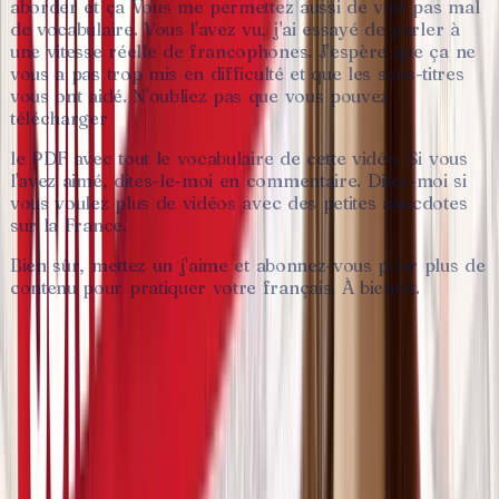
aborder
et
ça
Vous
me
permettez
aussi
de
voir
pas
mal
de
vocabulaire.
Vous
l'avez
vu,
j'ai
essayé
de
parler
à
une
vitesse
réelle
de
francophones.
J'espère
que
ça
ne
vous
a
pas
trop
mis
en
difficulté
et
que
les
sous-titres
vous
ont
aidé.
N'oubliez
pas
que
vous
pouvez
télécharger
le
PDF
avec
tout
le
vocabulaire
de
cette
vidéo.
Si
vous
l'avez
aimé,
dites-le-moi
en
commentaire.
Dites-moi
si
vous
voulez
plus
de
vidéos
avec
des
petites
anecdotes
sur
la
France.
Bien
sûr,
mettez
un
j'aime
et
abonnez-vous
pour
plus
de
contenu
pour
pratiquer
votre
français.
À
bientôt.
♥
Lis la fiche complète, sauvegarde tes
mots.
Crée un compte
gratuit en 30 secondes
pour débloquer le
vocabulaire complet, les flashcards et la transcription complète.