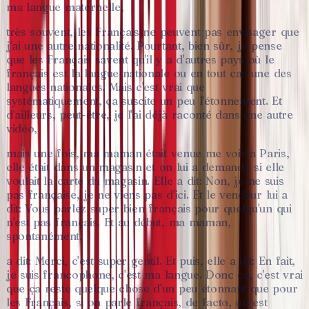
ma
langue
maternelle,
très
souvent,
les
Français
ne
peuvent
pas
envisager
que
j'ai
une
autre
nationalité.
Pourtant,
bien
sûr,
je
pense
que
les
Français
savent
qu'il
y
a
d'autres
pays
où
le
français
est
la
langue
nationale
ou
en
tout
cas
une
des
langues
nationales.
Mais
c'est
vrai
que
systématiquement,
ça
suscite
un
peu
l'étonnement.
Et
d'ailleurs,
peut-être,
je
l'ai
déjà
raconté
dans
une
autre
vidéo,
mais
une
fois,
ma
maman
était
venue
me
voir
à
Paris,
elle
était
dans
un
magasin
et
on
lui
a
demandé
si
elle
voulait
la
carte
du
magasin.
Elle
a
dit:
Non,
je
ne
suis
pas
française,
je
ne
viens
pas
d'ici.
Et
le
vendeur
lui
a
dit:
Vous
parlez
super
bien
français
pour
quelqu'un
qui
n'est
pas
français.
Et
au
début,
ma
maman,
spontanément,
a
dit:
Merci,
c'est
super
gentil.
Et
puis,
elle
a
dit:
En
fait,
je
suis
francophone,
c'est
ma
langue.
Donc
ça,
c'est
vrai
que
ça
reste
quelque
chose
d'un
peu
étonnant
que
pour
les
Français,
si
on
parle
français,
de
facto,
on
est