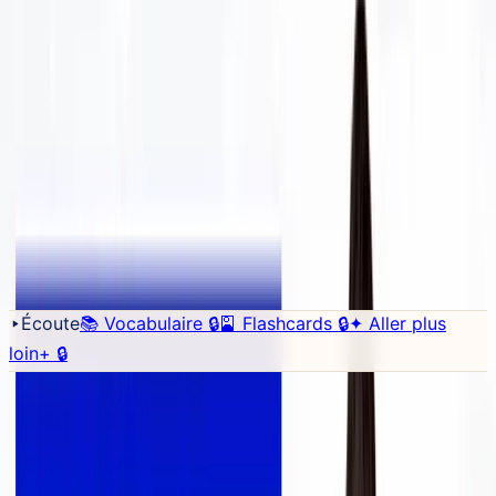
leur traduction, et le vocabulaire à apprendre.
Crée un compte
gratuit pour sauvegarder les mots que tu ne comprends pas.
Sauvegarder
↓ Télécharger PDF
♡
Tu es à quel niveau ✦
Évalue ton français en 5 minutes.
16 questions + 3 phrases à prononcer. Tu repars avec ton niveau exact
+ un parcours en 14 semaines.
~5min
de test
·
échelle
CECR
·
5
compétences
Faire le test →
Écoute
📚 Vocabulaire
🔒
🎴 Flashcards
🔒
✦
Aller plus
loin
+
🔒
Transcription
Chargement du dictionnaire…
🎵 Karaoké
📖
Trad
🐌
1
×