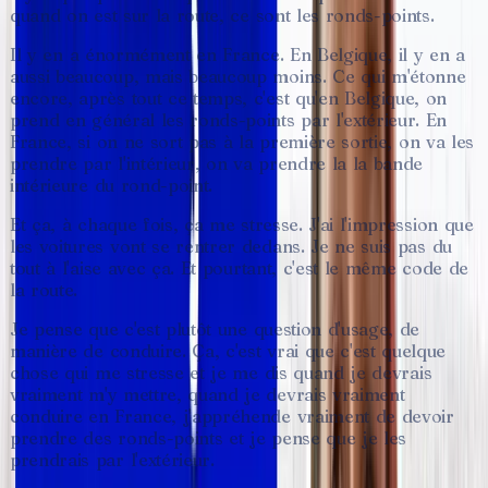
quand
on
est
sur
la
route,
ce
sont
les
ronds-points.
Il
y
en
a
énormément
en
France.
En
Belgique,
il
y
en
a
aussi
beaucoup,
mais
beaucoup
moins.
Ce
qui
m'étonne
encore,
après
tout
ce
temps,
c'est
qu'en
Belgique,
on
prend
en
général
les
ronds-points
par
l'extérieur.
En
France,
si
on
ne
sort
pas
à
la
première
sortie,
on
va
les
prendre
par
l'intérieur,
on
va
prendre
la
la
bande
intérieure
du
rond-point.
Et
ça,
à
chaque
fois,
ça
me
stresse.
J'ai
l'impression
que
les
voitures
vont
se
rentrer
dedans.
Je
ne
suis
pas
du
tout
à
l'aise
avec
ça.
Et
pourtant,
c'est
le
même
code
de
la
route.
Je
pense
que
c'est
plutôt
une
question
d'usage,
de
manière
de
conduire.
Ça,
c'est
vrai
que
c'est
quelque
chose
qui
me
stresse
et
je
me
dis
quand
je
devrais
vraiment
m'y
mettre,
quand
je
devrais
vraiment
conduire
en
France,
j'appréhende
vraiment
de
devoir
prendre
des
ronds-points
et
je
pense
que
je
les
prendrais
par
l'extérieur.