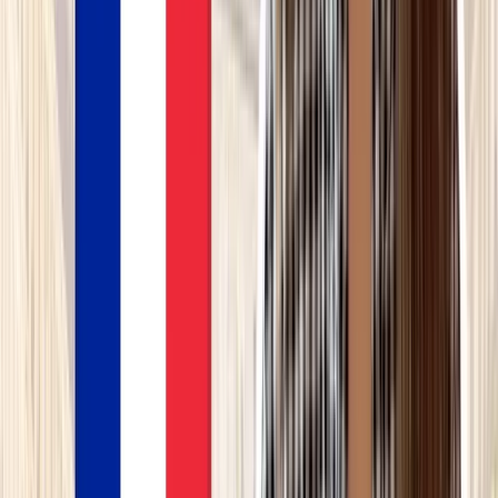
✨
Résumer
Voir le cours complet — 7 jours offerts, puis 15,75
€/mois →
60 dialogues · 480 exercices · annulable à tout
moment