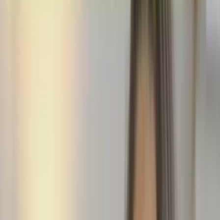
je
dis
:
"Veux-tu
du
riz
?"
4:02
Vous
entendez
qu'on
accentue
vraiment
sur
le
dernier
i,
l'accent
tonique
est
mis
4:09
sur
la
dernière
voyelle
de
la
phrase
:
"Veux-tu
du
riz
?"
En
écoutant,
4:15
c'est
ce
que
je
vous
disais
avant,
des
contenus
qui
vont
vraiment
être
4:20
passés
à
la
télévision
ou
dans
des
films,
des
contenus
qui
sont
en
fait
écoutés
4:24
vraiment
par
les
français,
vous
allez
petit
à
petit
4:28
comprendre
les
intonations
où
les
mettre
et
comprendre
vraiment
4:31
le
rythme
de
la
langue.
Pour
ça,
il
n'y
a
pas
de
secret,
4:35
il
faut
vraiment
regarder
des
contenus
en
français
et
essayer
de
répéter
4:42
de
la
même
manière
que
ce
qui
est
prononcé
par
les
Français.
4:47
C'est
ce
que
j'essaie
de
faire
ici
aussi,
c'est
pour
ça
que
je
vous
4:52
parle
100
%
en
français,
c'est
pour
que
vous
puissiez
vraiment
4:54
comprendre
le
rythme
et
l'intonation
de
la
langue
française.
4:59
Si
je
commençais
à
traduire
en
anglais
ou
dans
votre
langue
tout
ce
que
je
dis,
5:05
ça
casserait
le
rythme.
Souvent,
c'est
le
cas
dans
les
dialogues
qu'on
5:10
peut
écouter
avec
les
manuels
classiques,
il
va
y
avoir
un
petit
dialogue
et
puis
une
traduction.