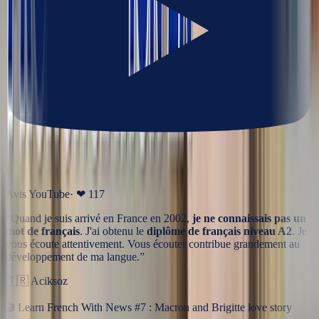
Avis YouTube
· ❤
117
“
Quand je suis arrivé en France en 2002,
je ne connaissais pas un
mot de français
. J'ai obtenu le
diplôme de français niveau A2
. Je
vous écoute attentivement. Vous écouter contribue grandement au
développement de ma langue.
”
🇹🇷
Aciksoz
🎬
Learn French With News #7 : Macron and Brigitte love story