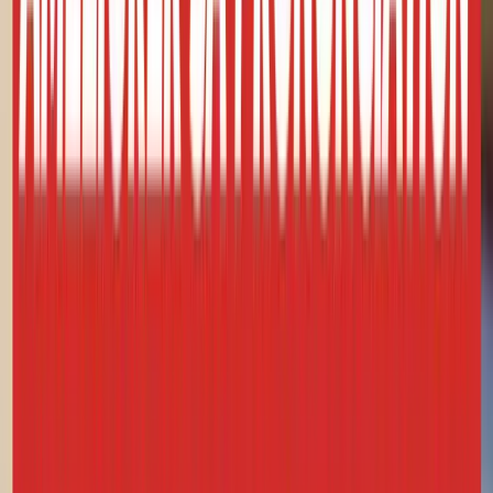
1:24
qui
ne
correspondent
pas
forcément
à
la
réalité
au
quotidien.
Vous
allez
1:27
donc
apprendre
du
vocabulaire
par
cœur
et
très
vite
1:32
l'oublier
une
fois
que
vous
serez
dans
un
contexte
avec
des
vrais
1:36
francophones,
car
très
vite,
vous
vous
rendrez
compte
1:39
qu'ils
n'utilisent
pas,
ces
mots
de
vocabulaire.
Au
contraire,
si
vous
regardez,
si
vous
écoutez,
1:47
si
vous
lisez
des
contenus
qui
sont
vraiment
utilisés
par
les
Français,
1:52
même
si
ça
va
vous
sembler
peut-être
plus
difficile
au
début,
vous
1:57
allez
vraiment
apprendre
des
choses,
des
mots
qui
sont
utilisés.
Donc,
2:01
ce
sera
beaucoup
mieux
sur
le
long
terme
pour
votre
apprentissage
du
français.
2:07
Alors,
mon
deuxième
conseil,
c'est
de
vous
concentrer
sur
très
peu
2:11
d'accents
et
de
voix
au
début
de
votre
apprentissage.
2:16
En
France
comme
dans
tous
les
pays,
il
y
a
des
accents
différents
par
région.
Donc,
par
exemple,
2:22
l'accent
du
sud
va
être
beaucoup
plus
difficile
à
comprendre
pour
quelqu'un
2:27
d'étranger
que
l'accent
de
Paris,
qui
est
plus
lisse,
2:31
plus
accessible.
Donc,
au
début
de
votre
apprentissage,
je
2:35
vous
conseille
de
choisir
quelques
podcasts,