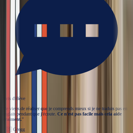
Avis d'élève
“
Je viens de réaliser que je comprends mieux si je ne traduis pas en
anglais pendant que j'écoute.
Ce n'est pas facile mais cela aide
vraiment.
”
🇺🇸
Gregg