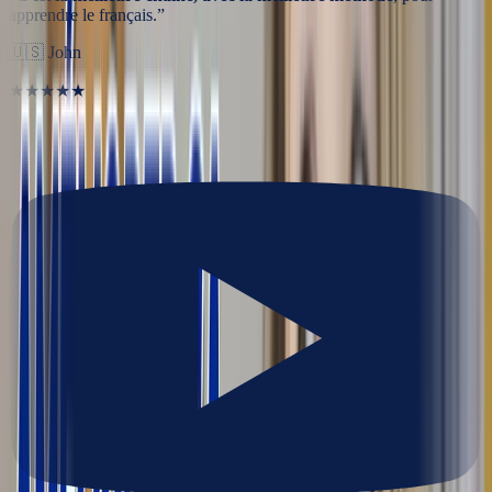
apprendre le français.
”
🇺🇸
John
★★★★★