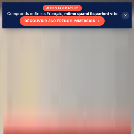
🎁 ESSAI GRATUIT
Comprends enfin les Français,
même quand ils parlent vite
×
DÉCOUVRIR 360 FRENCH IMMERSION
→
Blog
Qui suis-je
Mon école
Apprendre avec des séries
🇫🇷
FR
Tester mon niveau
Tester mon niveau - gratuit
Vidéos