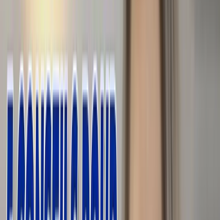
répéter
6:35
ce
que
disent
les
personnes
des
vidéos
en
répétant
avec
les
mêmes
intonations,
6:40
avec
le
même
rythme,
en
essayant
de
vous
entraîner
pour
vraiment,
6:44
vraiment,
vraiment
approcher
de
la
bonne
prononciation
des
mots.
6:49
Alors
on
en
vient
donc
à
mon
cinquième
et
dernier
conseil.
6:53
C'est
vraiment
de
regarder
des
films
avec
les
sous-titres
en
français.
6:59
Donc,
lorsque
vous
mettez
des
chaînes
ou
même
des
vidéos
7:02
avec
les
sous-titres
en
français,
regardez
des
petites
parties,
7:07
vous
coupez
et
vous
répétez.
Vous
répétez
de
nombreuses
fois
7:12
pour
avoir
le
rythme
de
la
langue.
Les
bons
sons
7:16
et
vous
êtes
habitués
aux
intonations.
Ce
n'est
pas
seulement
apprendre
les
mots,
7:21
bien
prononcer
les
mots,
c'est
vraiment
fait,
avoir
ce
rythme
7:26
en
français,
donc,
plutôt
que
de
répéter
juste
simplement
des
mots,
7:31
vraiment,
essayer
de
faire
ça
sur
des
plus
longues
phrases.
Voilà,
c'est
tout
pour
aujourd'hui.
7:37
J'espère
que
cette
vidéo
vous
a
plu.
Si
c'est
le
cas,
n'hésitez
pas
à
mettre
7:41
un
like.
Pour
voir
plus
de
vidéos,
a
bonnez-vous
à
la
chaîne
ou
je
vous
donne