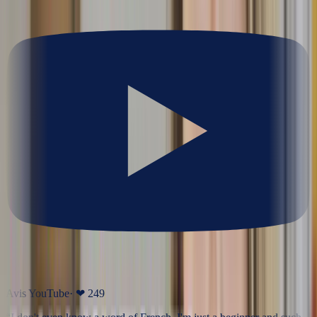
Avis YouTube
· ❤
249