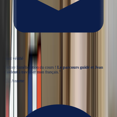
Email vérifié
“
J'adore l'amélioration du cours !
Le parcours guidé et Jean
m'aident
à travailler mon français.
”
🇦🇺
Annette