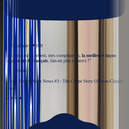
Avis YouTube
· ❤
109
“
Ce format est excellent, mes compliments,
la meilleure façon
d'apprendre le français
, fais-en plus et merci !
”
🇮🇹
Stefano T.
🎬
Learn French With News #3 : The Crime Story Of Jean-Claude
Romand
★★★★★