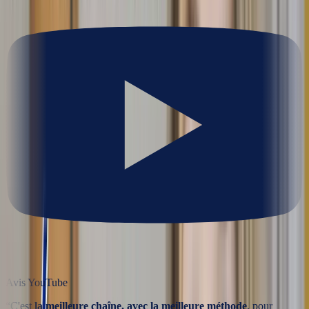
Avis YouTube
“
C'est
la meilleure chaîne, avec la meilleure méthode
, pour