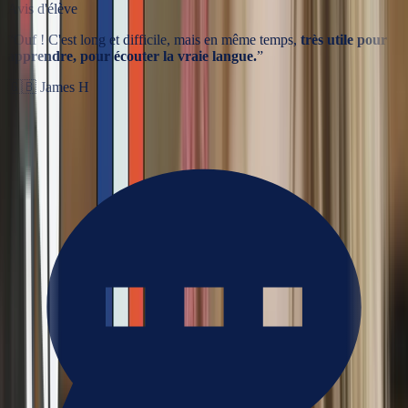
Avis d'élève
“
Ouf ! C'est long et difficile, mais en même temps,
très utile pour
apprendre, pour écouter la vraie langue.
”
🇬🇧
James H