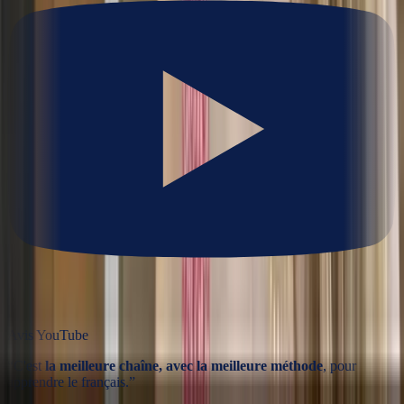
Avis YouTube
“
C'est
la meilleure chaîne, avec la meilleure méthode
, pour
apprendre le français.
”