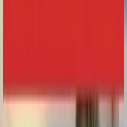
2:38
un
youtubeur
que
vous
aimez
bien
ou
par
exemple,
de
choisir
le
JT
(journal
2:41
télévisé)
d'une
chaîne
avec
un
présentateur
qui
revient
2:45
tous
les
jours
pour
vous
habituer
à
sa
voix,
à
son
accent,
à
ses
intonations.
2:52
Dans
un
premier
temps,
ça
vous
permettra
de
vraiment
vous
2:55
habituer
à
une
personne,
de
reconnaître
sa
manière
de
parler,
2:59
son
accent
et
ce
sera
plus
facile
après,
d'introduire
de
nouvelles
voix
3:04
et
de
nouveaux
accents.
Mais
dans
un
premier
temps,
vraiment,
3:08
je
vous
conseille
de
choisir
quelques
personnes
différentes.
Ce
3:13
sera
plus
facile
pour
vous,
pour
comprendre
le
français.
3:17
Alors
mon
troisième
conseil,
c'est
de
vraiment
prendre
en
compte
3:21
l'intonation
et
le
rythme
de
la
langue
française.
Chaque
langue
a
3:26
une
intonation,
un
rythme,
des
sons
qui
lui
sont
propres.
Par
exemple,
en
français,
3:33
l'accent
tonique
va
se
mettre
sur
la
dernière
syllabe
d'un
mot
3:37
ou
d'une
phrase.
Donc
l'accent
tonique,
c'est
vraiment
la
partie
du
mot
3:41
ou
la
phrase
qu'on
accentue.
Donc,
comme
je
vous
disais,
on
3:45
le
met
sur
la
dernière
voyelle.
Donc,
les
voyelles
en
français,
c'est
a
e
i
o
u.
3:53
Donc,
par
exemple,
je
ne
sais
pas
si
vous
vous
entendez,
mais
si