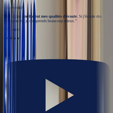
Achat vérifié
“
Ces leçons
améliorent mes qualités d'écoute
. Si j'écoute des
francophones, je comprends beaucoup mieux.
”
🇬🇧
James
★★★★★