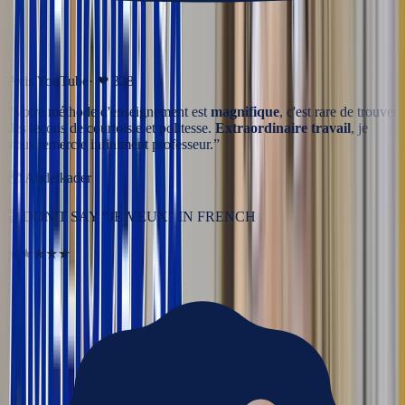
Avis YouTube
· ❤
328
“
Votre méthode d'enseignement est
magnifique
, c'est rare de trouver
des leçons de courtoisie et politesse.
Extraordinaire travail
, je
vous remercie infiniment professeur.
”
🌍
Abdelkader
🎬
DON'T SAY "JE VEUX" IN FRENCH
★★★★★