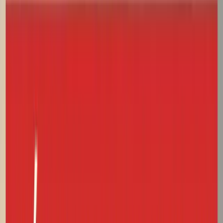
videos
5 CONSEILS POUR AMÉLIORER SA
PRONONCIATION EN FRANÇAIS
1
Écouter la vidéo
Écouter