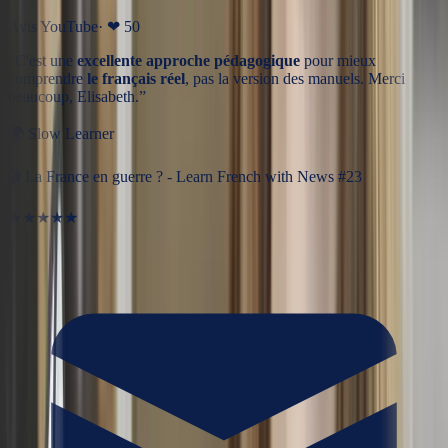
Avis YouTube
· ❤
50
“
C'est une
excellente approche pédagogique
pour mieux
comprendre
le français réel
, pas la version des manuels. Merci
beaucoup, Elisabeth.
”
🌍
Slow Learner
🎬
La France en guerre ? - Learn French with News #23
★★★★★