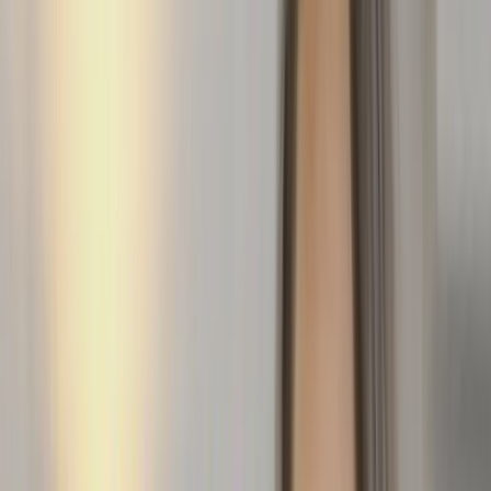
5:16
En
fait,
vous
n'arrivez
pas
vraiment
à
vous
immerger,
5:19
à
vous
plonger
totalement
dans
cette
langue
française,
elle
est
un
peu
5:25
cassée.
C'est
pour
ça,
même
si,
peut-être,
ça
vous
semble
aussi
un
peu
5:28
difficile
au
début,
le
fait
que
je
parle
100
%
en
français,
5:32
ça
vous
permet
vraiment
d'être
plongé
dans
cet
univers
5:36
francophone,
dans
l'intonation,
dans
le
rythme.
Plus
vous
commencez
tôt
5:41
à
vous
immerger,
à
vous
plonger
dans
la
vraie
langue
française,
5:45
plus
ce
sera
facile
pour
vous
et
de
la
comprendre
5:48
et
surtout
de
prendre
le
pli.
Donc,
vous
aussi
de
parler
avec
le
bon
rythme,
5:53
avec
les
bonnes
intonations,
avec
les
bons
sons.
5:56
Mon
quatrième
conseil,
c'est
de
parler
un
maximum
en
f
6:00
rançais
et
surtout,
de
ne
pas
avoir
peur
de
faire
des
erreurs.
6:05
Donc,
parler,
parler,
parler,
il
n'y
a
pas
de
secret.
Donc
c'est
comme
ça
que
vous
prendrez
6:11
le
rythme
de
la
langue,
les
intonations,
les
bons
sons.
Si
vous
connaissez
des
personnes
6:19
francophones,
vous
pouvez
leur
parler
et
leur
demander
de
vous
corriger
ou
de
6:23
vous
aiguiller
vers
les
bonnes
prononciations.
Si
vous
ne
connaissez
pas
de
personnes
francophones,
6:31
vous
pouvez
aussi
regarder
beaucoup
de
vidéos
et
essayer
de