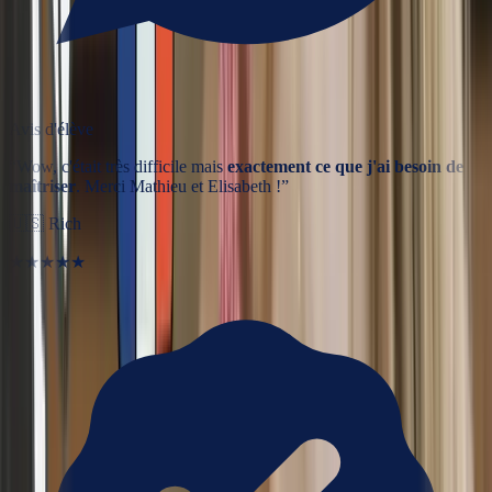
Avis d'élève
“
Wow, c'était très difficile mais
exactement ce que j'ai besoin de
maîtriser
. Merci Mathieu et Elisabeth !
”
🇺🇸
Rich
★★★★★