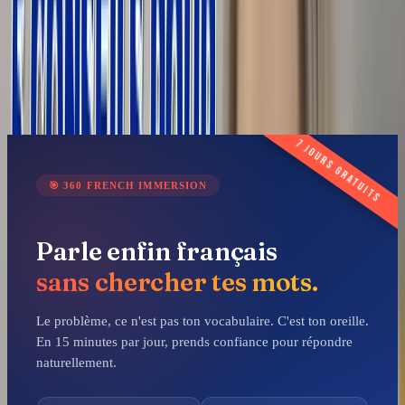
7:46
rendez
vous
sur
le
site
www.h
ellofrench.com.
À
très
bientôt.
Articles sur ce thème
📄
Is France Paralyzed after 2024 elections? - Learn French with
News #16
📄
Learn 50 Body words in French + Free PDF
Worksheet
📄
France in Shock after the Elections 😱 - Learn French
with News #15
7 jours gratuits
🎯
360 FRENCH IMMERSION
Parle enfin français
sans chercher tes mots.
Le problème, ce n'est pas ton vocabulaire. C'est ton oreille.
En 15 minutes par jour, prends confiance pour répondre
naturellement.