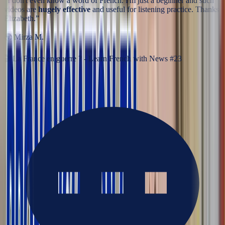
“
I don't even know a word of French. I'm just a beginner and such
videos are
hugely effective
and useful for listening practice. Thanks
Elizabeth.
”
🌍
Mirza M.
🎬
La France en guerre ? - Learn French with News #23