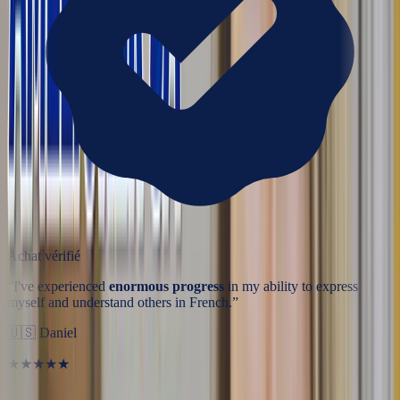
Achat vérifié
“
I've experienced
enormous progress
in my ability to express
myself and understand others in French.
”
🇺🇸
Daniel
★★★★★