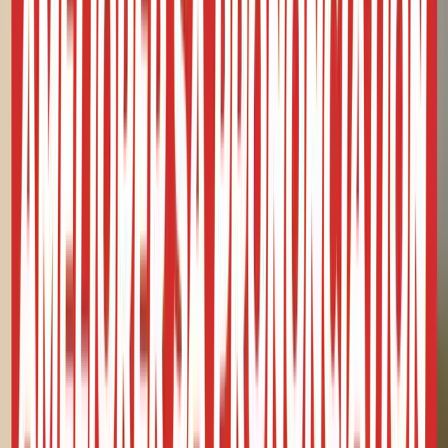
Synchronisé avec la vidéo
0:00
Bonjour
à
toutes
et
tous.
J'espère
0:01
que
vous
allez
bien
et
que
votre
apprentissage
du
français
se
passe
bien.
0:12
Aujourd'hui,
dans
cette
vidéo,
je
vous
propose
de
vous
donner
des
conseils
pour
améliorer
votre
0:18
prononciation,
gommer
votre
accent
et
avoir
plus
d'assurance
lorsque
vous
parlez
en
français.
0:27
Alors
lorsqu'on
apprend
une
nouvelle
langue,
on
manque
souvent
d'assurance.
0:32
On
a
peur
de
faire
des
erreurs
ou
de
ne
pas
être
compris
à
cause
de
notre
accent.
0:38
Donc,
grâce
à
cette
vidéo,
j'espère
que
vous
allez
gagner
en
assurance
et
que
vous
aurez
moins
0:45
peur
lorsque
vous
devrez
parler
en
français
avec
des
francophones.
0:49
Alors,
mon
premier
conseil,
c'est
d'écouter
et
de
regarder
0:53
des
contenus
que
regardent
vraiment,
que
lisent
vraiment
les
Français.
1:00
Choisissez
des
podcasts,
des
films,
des
vidéos
YouTube,
1:05
des
articles
en
ligne
ou
dans
des
magazines
sur
des
sujets
qui
vous
intéressent.
Généralement,
1:12
les
manuels
scolaires
ou
les
livres
traditionnels
1:16
pour
apprendre
le
français
vont
vous
apprendre
des
mots
1:19
de
vocabulaire,
des
dialogues,
des
mises
en
situation