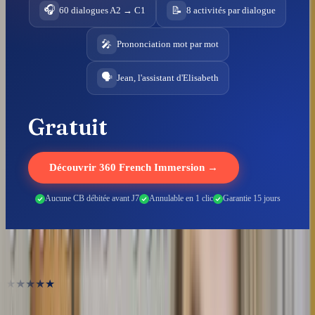
🎧
📝
60 dialogues A2 → C1
8 activités par dialogue
🎤
Prononciation mot par mot
🗣️
Jean, l'assistant d'Elisabeth
Gratuit
Découvrir 360 French Immersion →
Aucune CB débitée avant J7
Annulable en 1 clic
Garantie 15 jours
Ils ont débloqué leur français
★★★★★