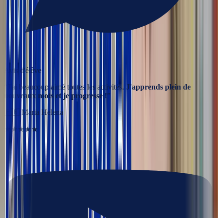
Avis d'élève
“
J'ai beaucoup aimé toutes les activités.
J'apprends plein de
nouveaux mots et je progresse
!
”
🇧🇷
Maria Helena
★★★★★