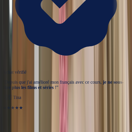
Achat vérifié
“
Depuis que j'ai amélioré mon français avec ce cours,
je ne sous-
titre plus les films et séries
!
”
🇩🇪
Tina
★★★★★