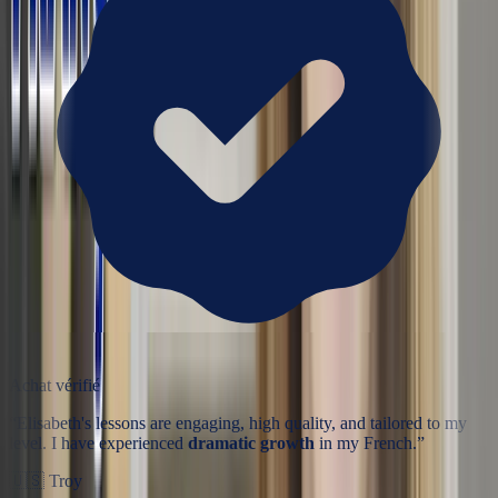
Achat vérifié
“
Elisabeth's lessons are engaging, high quality, and tailored to my
level. I have experienced
dramatic growth
in my French.
”
🇺🇸
Troy