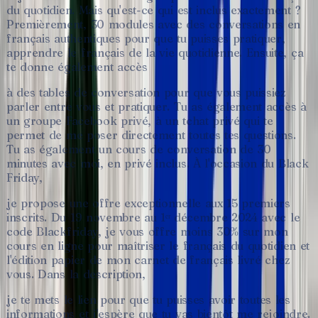
du
quotidien.
Mais
qu'est-ce
qui
est
inclus
exactement
?
Premièrement,
30
modules
avec
des
conversations
en
français
authentiques
pour
que
tu
puisses
pratiquer,
apprendre
le
français
de
la
vie
quotidienne.
Ensuite,
ça
te
donne
également
accès
à
des
tables
de
conversation
pour
que
vous
puissiez
parler
entre
vous
et
pratiquer.
Tu
as
également
accès
à
un
groupe
Facebook
privé,
à
un
tchat
privé
qui
te
permet
de
me
poser
directement
toutes
tes
questions.
Tu
as
également
un
cours
de
conversation
de
30
minutes
avec
moi,
en
privé
inclus.
À
l'occasion
du
Black
Friday,
je
propose
une
offre
exceptionnelle
aux
15
premiers
inscrits.
Du
19
novembre
au
1ᵉʳ
décembre
2024
avec
le
code
Blackfriday,
je
vous
offre
moins
30%
sur
mon
cours
en
ligne
pour
maîtriser
le
français
du
quotidien
et
l'édition
papier
de
mon
carnet
de
français
livré
chez
vous.
Dans
la
description,
je
te
mets
le
lien
pour
que
tu
puisses
avoir
toutes
les
informations
et
j'espère
que
tu
vas
bientôt
me
rejoindre.