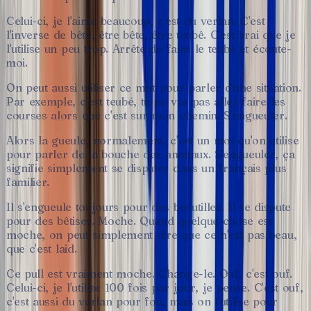
Celui-ci,
je
l'aime
beaucoup,
c'est
du
verlan.
C'est
l'inverse
de
bête,
être
bête,
être
teubê.
C'est
vrai
que
je
l'utilise
un
peu
trop.
Arrête
de
faire
le
teubé
et
écoute-
moi.
On
peut
aussi
utiliser
ce
mot
pour
parler
d'une
situation.
Par
exemple,
c'est
teubé,
tu
ne
vas
pas
aller
faire
les
courses
alors
que
c'est
sur
mon
chemin.
S'engueuler.
Alors
la
gueule,
normalement,
c'est
un
mot
qu'on
utilise
pour
parler
de
la
bouche
des
animaux.
S'engueuler,
ça
signifie
simplement
se
disputer
dans
un
français
plus
familier.
Il
s'engueule
toujours
pour
des
broutilles.
Il
se
dispute
pour
des
bêtises.
Moche.
Quand
quelque
chose
est
moche,
on
peut
simplement
dire
que
ce
n'est
pas
beau,
que
c'est
laid.
Ce
pull
est
vraiment
moche.
Change-le.
Ouf,
c'est
ouf.
Celui-ci,
je
l'utilise
100
fois
par
jour,
je
pense.
C'est
ouf,
c'est
aussi
du
verlan
pour
fou,
mais
on
l'utilise
pour