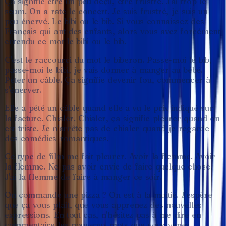
Ça
signifie
être
un
peu
déçu,
être
frustré.
J'ai
trop
le
seum.
On
a
raté
le
concert.
Je
suis
frustré,
je
suis
un
peu
énervé.
Le
bibi
ou
le
bib.
Si
vous
connaissez
des
Français
qui
ont
des
enfants,
alors
vous
avez
forcément
entendu
ce
mot
le
bibi
ou
le
bib.
C'est
le
raccourci
du
mot
le
biberon.
Passe-moi
le
bib,
passe-moi
le
bibi,
je
vais
donner
à
manger
au
bébé.
Péter
un
câble.
Ça
signifie
devenir
fou,
commencer
à
s'énerver.
Elle
a
pété
un
câble
quand
elle
a
vu
le
prix
indiqué
sur
la
facture.
Chialer.
Chialer,
ça
signifie
pleurer
quand
on
est
triste.
Je
n'arrête
pas
de
chialer
quand
je
regarde
des
comédies
romantiques.
Ce
type
de
film
me
fait
pleurer.
Avoir
la
flemme.
Avoir
la
flemme.
Ne
pas
avoir
envie
de
faire
quelque
chose.
J'ai
la
flemme
de
faire
à
manger
ce
soir.
On
commande
une
pizza
?
On
est
à
la
moitié.
J'espère
que
ça
vous
plaît,
que
vous
apprenez
des
nouvelles
expressions.
En
tout
cas,
n'hésitez
pas
à
me
dire
en
commentaire
les
nouveaux
mots
que
vous
venez