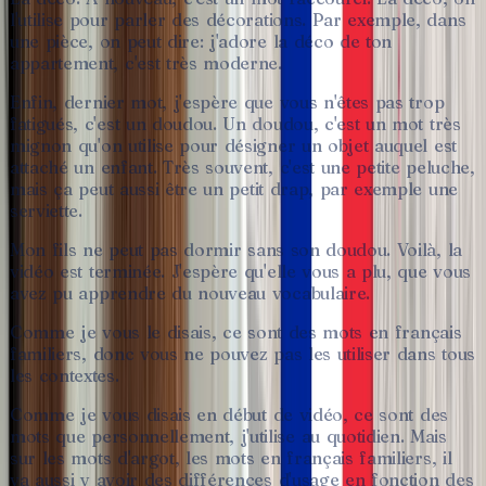
l'utilise
pour
parler
des
décorations.
Par
exemple,
dans
une
pièce,
on
peut
dire:
j'adore
la
déco
de
ton
appartement,
c'est
très
moderne.
Enfin,
dernier
mot,
j'espère
que
vous
n'êtes
pas
trop
fatigués,
c'est
un
doudou.
Un
doudou,
c'est
un
mot
très
mignon
qu'on
utilise
pour
désigner
un
objet
auquel
est
attaché
un
enfant.
Très
souvent,
c'est
une
petite
peluche,
mais
ça
peut
aussi
être
un
petit
drap,
par
exemple
une
serviette.
Mon
fils
ne
peut
pas
dormir
sans
son
doudou.
Voilà,
la
vidéo
est
terminée.
J'espère
qu'elle
vous
a
plu,
que
vous
avez
pu
apprendre
du
nouveau
vocabulaire.
Comme
je
vous
le
disais,
ce
sont
des
mots
en
français
familiers,
donc
vous
ne
pouvez
pas
les
utiliser
dans
tous
les
contextes.
Comme
je
vous
disais
en
début
de
vidéo,
ce
sont
des
mots
que
personnellement,
j'utilise
au
quotidien.
Mais
sur
les
mots
d'argot,
les
mots
en
français
familiers,
il
va
aussi
y
avoir
des
différences
d'usage
en
fonction
des