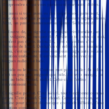
d'apprendre
et
qui
vous
paraissent
marrants,
drôles.
Ou
aussi
si
vous
aviez
eu
des
quiproquos,
justement,
avec
des
mots
qui
peuvent
avoir
plusieurs
significations.
Allez,
on
passe
maintenant
au
51ème.
Se
foutre
de.
Se
foutre
de,
ça
signifie
en
français
très
familier,
un
peu
vulgaire,
se
moquer
de.
Arrête
de
te
foutre
de
moi,
ce
n'est
pas
drôle.
Relou.
Ici,
c'est
du
verlan,
c'est
l'inverse
de
lourd.
Quelqu'un
de
relou
ou
une
situation
relou,
c'est
une
personne
ennuyeuse,
agaçante
ou
une
situation
embêtante.
Il
est
vraiment
relou
avec
ses
blagues
nulles.
Le
bide.
Le
bide
ou
le
bidou.
C'est
un
mot
pour
parler
du
bidou,
c'est
un
peu
plus
mignon
que
bide.
J'ai
trop
mangé,
j'ai
mal
au
bide.
Nickel,
nickel.
Celui-ci,
je
l'utilise
énormément
aussi.
Ça
signifie
parfait.
C'est
nickel,
tout
fonctionne
comme
prévu.
C'est
chaud.
C'est
chaud.
Cette
expression,
on
l'utilise
pour
parler
de
quelque
chose
de
difficile,
d'une
situation
complexe.