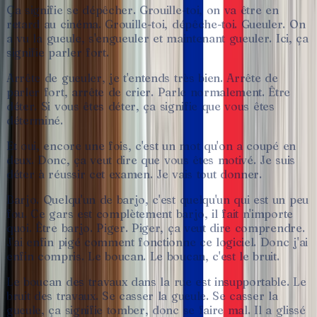
Ça
signifie
se
dépêcher.
Grouille-toi,
on
va
être
en
retard
au
cinéma.
Grouille-toi,
dépêche-toi.
Gueuler.
On
a
vu
la
gueule,
s'engueuler
et
maintenant
gueuler.
Ici,
ça
signifie
parler
fort.
Arrête
de
gueuler,
je
t'entends
très
bien.
Arrête
de
parler
fort,
arrête
de
crier.
Parle
normalement.
Être
déter.
Si
vous
êtes
déter,
ça
signifie
que
vous
êtes
déterminé.
Et
oui,
encore
une
fois,
c'est
un
mot
qu'on
a
coupé
en
deux.
Donc,
ça
veut
dire
que
vous
êtes
motivé.
Je
suis
déter
à
réussir
cet
examen.
Je
vais
tout
donner.
Barjo.
Quelqu'un
de
barjo,
c'est
quelqu'un
qui
est
un
peu
fou.
Ce
gars
est
complètement
barjo,
il
fait
n'importe
quoi.
Être
barjo.
Piger.
Piger,
ça
veut
dire
comprendre.
J'ai
enfin
pigé
comment
fonctionne
ce
logiciel.
Donc
j'ai
enfin
compris.
Le
boucan.
Le
boucan,
c'est
le
bruit.
Le
boucan
des
travaux
dans
la
rue
est
insupportable.
Le
bruit
des
travaux.
Se
casser
la
gueule.
Se
casser
la
gueule,
ça
signifie
tomber,
donc
se
faire
mal.
Il
a
glissé