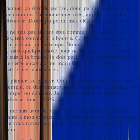
Paumer,
ça
signifie
perdre,
donc
perdre
quelque
chose,
par
exemple.
J'ai
paumé
mes
clés,
impossible
de
les
retrouver.
Donc,
j'ai
perdu
mes
clés.
Être
à
la
bourre.
Je
ne
sais
pas
si
vous
êtes
comme
moi,
mais
je
suis
très,
très
souvent
à
la
bourre.
Ça
signifie
que
je
suis
un
peu
pressée
par
le
temps.
Donc,
je
dois
me
dépêcher
de
faire
quelque
chose
pour
ne
ne
pas
être
en
retard.
Je
suis
à
la
bourre,
je
dois
partir
dans
deux
minutes
et
il
me
reste
encore
à
me
maquiller,
à
m'habiller
et
à
mettre
mes
chaussures.
Se
planter,
se
planter.
On
peut
planter
des
fleurs,
par
exemple,
ou
des
tomates,
mais
se
planter,
ça
signifie
se
tromper
ou
échouer.
Je
me
suis
planté
en
entrant
l'adresse
dans
le
GPS.
Je
me
suis
trompé.
Vous
pouvez
aussi
dire:
Je
me
suis
planté
à
mon
examen.
Ça
signifie
que
vous
avez
échoué,
que
vous
n'avez
pas
réussi.
Avoir
le
seum.
Avoir
le
seum.