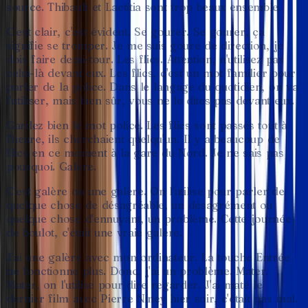
source.
Thibault
et
Laetitia
sont
trop
beaux
ensemble.
C'est
clair,
c'est
évident.
Se
gourer.
Se
gourer,
ça
signifie
se
tromper.
Je
me
suis
gouré
de
direction,
je
dois
faire
demi-tour.
Les
flics.
Attention,
n'utilisez
pas
celui-là
devant
eux.
Les
flics,
c'est
un
mot
familier
pour
parler
de
la
police.
Dans
le
langage
du
quotidien,
on
va
l'utiliser,
mais
bien
sûr,
vous
ne
le
dites
pas
devant
eux.
Gardez
bien
le
mot
police.
Les
flics
sont
passés
tout
à
l'heure,
ils
cherchaient
quelqu'un.
Il
y
a
beaucoup
de
flics
en
ce
moment
à
la
gare
du
Nord.
Je
ne
sais
pas
pourquoi.
Galère.
C'est
galère
ou
une
galère.
On
l'utilise
pour
parler
de
quelque
chose
de
désagréable,
un
désagrément
ou
quelque
chose
d'ennuyant,
un
problème.
Cette
journée
de
boulot,
c'était
une
vraie
galère.
J'ai
une
galère
avec
mon
ordinateur.
La
touche
Entrée
ne
fonctionne
plus.
Donc,
j'ai
un
problème.
Mater.
Mater,
on
l'utilise
pour
dire
regarder.
J'ai
maté
le
dernier
film
avec
Pierre
Niney
hier
soir,
c'était
pas
mal.