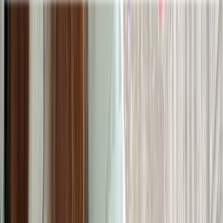
Le vocabulaire complet est là.
Crée ton compte gratuit pour le débloquer, le
sauvegarder dans ton carnet et t'entraîner avec les
flashcards. 30 secondes.
Continuer avec Google
Recevoir un lien par email
Gratuit. Pas de carte.
EXTRAIT DU COURS
Dans le cours 360, on va plus loin que l'écoute.
Après l'écoute, tu fais le quiz, la prononciation, et tu
joues la scène avec Jean. C'est comme ça qu'un mot
devient vraiment tien.