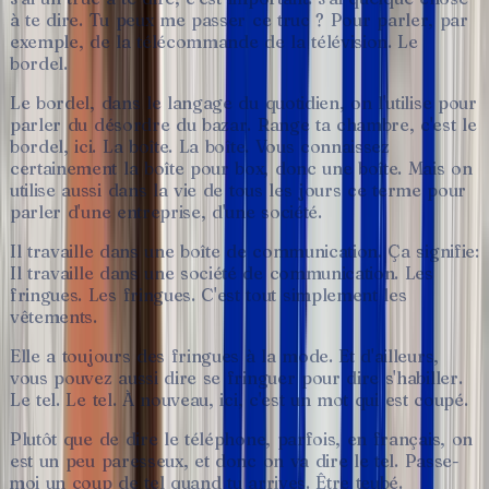
à
te
dire.
Tu
peux
me
passer
ce
truc
?
Pour
parler,
par
exemple,
de
la
télécommande
de
la
télévision.
Le
bordel.
Le
bordel,
dans
le
langage
du
quotidien,
on
l'utilise
pour
parler
du
désordre
du
bazar.
Range
ta
chambre,
c'est
le
bordel,
ici.
La
boîte.
La
boîte.
Vous
connaissez
certainement
la
boîte
pour
box,
donc
une
boîte.
Mais
on
utilise
aussi
dans
la
vie
de
tous
les
jours
ce
terme
pour
parler
d'une
entreprise,
d'une
société.
Il
travaille
dans
une
boîte
de
communication.
Ça
signifie:
Il
travaille
dans
une
société
de
communication.
Les
fringues.
Les
fringues.
C'est
tout
simplement
les
vêtements.
Elle
a
toujours
des
fringues
à
la
mode.
Et
d'ailleurs,
vous
pouvez
aussi
dire
se
fringuer
pour
dire
s'habiller.
Le
tel.
Le
tel.
À
nouveau,
ici,
c'est
un
mot
qui
est
coupé.
Plutôt
que
de
dire
le
téléphone,
parfois,
en
français,
on
est
un
peu
paresseux,
et
donc
on
va
dire
le
tel.
Passe-
moi
un
coup
de
tel
quand
tu
arrives.
Être
teubé.