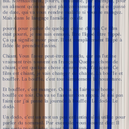
nul.
Normalement,
pourri,
on
l'utilise,
par
exemple,
pour
un
aliment
qu'on
ne
peut
plus
consommer,
qui
est
passé
de
date,
qui
va
vous
rendre
malade
si
vous
le
mangez.
Mais
dans
le
langage
familier,
on
dit
pourri
pour
parler
de
quelque
chose
de
nul.
Ce
film
était
pourri,
je
me
suis
ennuyé.
Être
flippé.
Être
flippé.
Ça
qui
signifie
avoir
peur.
Il
est
complètement
flippé
à
l'idée
de
prendre
l'avion.
Chiant.
Vous
l'avez
peut-être
entendu,
car
on
l'utilise
vraiment
très
souvent
en
français.
Quelque
chose
de
chiant,
c'est
quelque
chose
d'ennuyeux,
d'agaçant.
Ce
film
est
chiant,
je
vais
changer
de
chaîne.
La
bouffe
et
bouffer.
La
bouffe,
c'est
tout
simplement
la
nourriture.
Et
bouffer,
c'est
manger.
On
va
se
faire
une
bonne
bouffe
ce
soir.
On
va
se
faire
un
bon
repas.
Je
n'ai
pas
faim
car
j'ai
passé
la
journée
à
bouffer.
Le
dodo.
Le
dodo.
Un
dodo,
c'est
un
mot
un
peu
enfantin
qu'on
utilise
pour
parler
du
sommeil.
Par
exemple,
vous
pouvez
dire:
Il
me
reste
trois
dodos
avant
les
vacances.