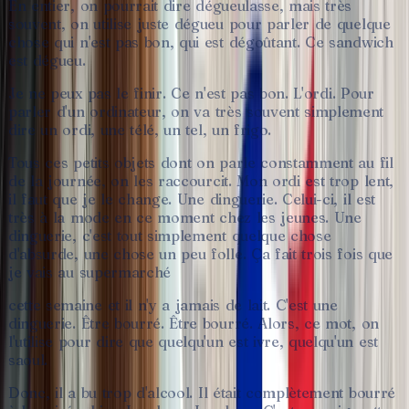
En
entier,
on
pourrait
dire
dégueulasse,
mais
très
souvent,
on
utilise
juste
dégueu
pour
parler
de
quelque
chose
qui
n'est
pas
bon,
qui
est
dégoûtant.
Ce
sandwich
est
dégueu.
Je
ne
peux
pas
le
finir.
Ce
n'est
pas
bon.
L'ordi.
Pour
parler
d'un
ordinateur,
on
va
très
souvent
simplement
dire
un
ordi,
une
télé,
un
tel,
un
frigo.
Tous
ces
petits
objets
dont
on
parle
constamment
au
fil
de
la
journée,
on
les
raccourcit.
Mon
ordi
est
trop
lent,
il
faut
que
je
le
change.
Une
dinguerie.
Celui-ci,
il
est
très
à
la
mode
en
ce
moment
chez
les
jeunes.
Une
dinguerie,
c'est
tout
simplement
quelque
chose
d'absurde,
une
chose
un
peu
folle.
Ça
fait
trois
fois
que
je
vais
au
supermarché
cette
semaine
et
il
n'y
a
jamais
de
lait.
C'est
une
dinguerie.
Être
bourré.
Être
bourré.
Alors,
ce
mot,
on
l'utilise
pour
dire
que
quelqu'un
est
ivre,
quelqu'un
est
saoul.
Donc,
il
a
bu
trop
d'alcool.
Il
était
complètement
bourré