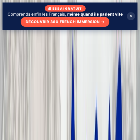
🎁 ESSAI GRATUIT
Comprends enfin les Français,
même quand ils parlent vite
×
DÉCOUVRIR 360 FRENCH IMMERSION
→
Blog
Qui suis-je
Mon école
Apprendre avec des séries
🇫🇷
FR
Tester mon niveau
Tester mon niveau - gratuit
Fiches YouTube
›
100 mots d'argot en français // 100
french slang words
100 mots d'argot en français //
100 French Slang Words
La transcription complète de la vidéo, les mots cliquables avec