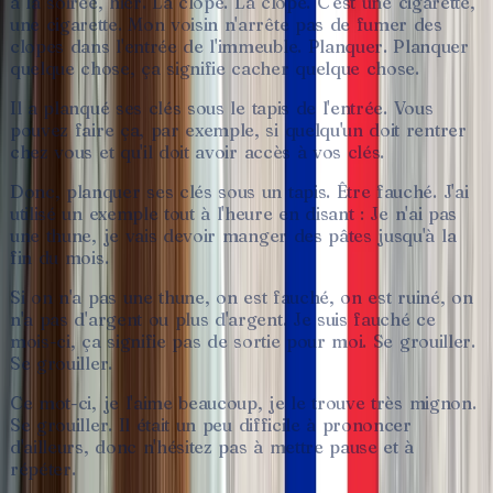
à
la
soirée,
hier.
La
clope.
La
clope.
C'est
une
cigarette,
une
cigarette.
Mon
voisin
n'arrête
pas
de
fumer
des
clopes
dans
l'entrée
de
l'immeuble.
Planquer.
Planquer
quelque
chose,
ça
signifie
cacher
quelque
chose.
Il
a
planqué
ses
clés
sous
le
tapis
de
l'entrée.
Vous
pouvez
faire
ça,
par
exemple,
si
quelqu'un
doit
rentrer
chez
vous
et
qu'il
doit
avoir
accès
à
vos
clés.
Donc,
planquer
ses
clés
sous
un
tapis.
Être
fauché.
J'ai
utilisé
un
exemple
tout
à
l'heure
en
disant
:
Je
n'ai
pas
une
thune,
je
vais
devoir
manger
des
pâtes
jusqu'à
la
fin
du
mois.
Si
on
n'a
pas
une
thune,
on
est
fauché,
on
est
ruiné,
on
n'a
pas
d'argent
ou
plus
d'argent.
Je
suis
fauché
ce
mois-ci,
ça
signifie
pas
de
sortie
pour
moi.
Se
grouiller.
Se
grouiller.
Ce
mot-ci,
je
l'aime
beaucoup,
je
le
trouve
très
mignon.
Se
grouiller.
Il
était
un
peu
difficile
à
prononcer
d'ailleurs,
donc
n'hésitez
pas
à
mettre
pause
et
à
répéter.