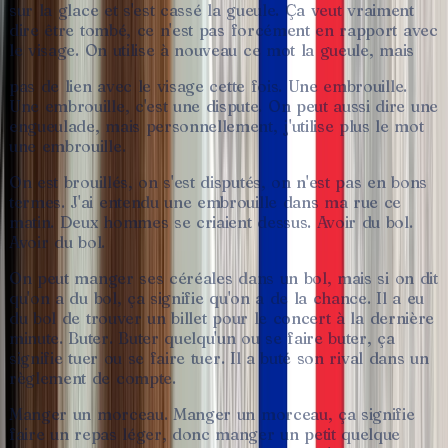
sur
la
glace
et
s'est
cassé
la
gueule.
Ça
veut
vraiment
dire
être
tombé,
ce
n'est
pas
forcément
en
rapport
avec
le
visage.
On
utilise
à
nouveau
ce
mot
la
gueule,
mais
pas
de
lien
avec
le
visage
cette
fois.
Une
embrouille.
Une
embrouille,
c'est
une
dispute.
On
peut
aussi
dire
une
engueulade,
mais
personnellement,
j'utilise
plus
le
mot
une
embrouille.
On
est
brouillés,
on
s'est
disputés,
on
n'est
pas
en
bons
termes.
J'ai
entendu
une
embrouille
dans
ma
rue
ce
matin.
Deux
hommes
se
criaient
dessus.
Avoir
du
bol.
Avoir
du
bol.
On
peut
manger
ses
céréales
dans
un
bol,
mais
si
on
dit
qu'on
a
du
bol,
ça
signifie
qu'on
a
de
la
chance.
Il
a
eu
du
bol
de
trouver
un
billet
pour
le
concert
à
la
dernière
minute.
Buter.
Buter
quelqu'un
ou
se
faire
buter,
ça
signifie
tuer
ou
se
faire
tuer.
Il
a
buté
son
rival
dans
un
règlement
de
compte.
Manger
un
morceau.
Manger
un
morceau,
ça
signifie
faire
un
repas
léger,
donc
manger
un
petit
quelque