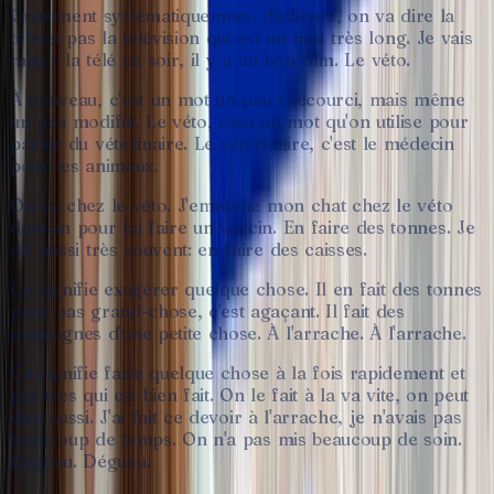
Quasiment
systématiquement,
d'ailleurs,
on
va
dire
la
télé
et
pas
la
télévision
qui
est
un
mot
très
long.
Je
vais
mater
la
télé
ce
soir,
il
y
a
un
bon
film.
Le
véto.
À
nouveau,
c'est
un
mot
un
peu
raccourci,
mais
même
un
peu
modifié.
Le
véto,
c'est
un
mot
qu'on
utilise
pour
parler
du
vétérinaire.
Le
vétérinaire,
c'est
le
médecin
pour
les
animaux.
On
va
chez
le
véto.
J'emmène
mon
chat
chez
le
véto
demain
pour
lui
faire
un
vaccin.
En
faire
des
tonnes.
Je
dis
aussi
très
souvent:
en
faire
des
caisses.
Ça
signifie
exagérer
quelque
chose.
Il
en
fait
des
tonnes
pour
pas
grand-chose,
c'est
agaçant.
Il
fait
des
montagnes
d'une
petite
chose.
À
l'arrache.
À
l'arrache.
Ça
signifie
faire
quelque
chose
à
la
fois
rapidement
et
pas
très
qui
est
bien
fait.
On
le
fait
à
la
va
vite,
on
peut
dire
aussi.
J'ai
fait
ce
devoir
à
l'arrache,
je
n'avais
pas
beaucoup
de
temps.
On
n'a
pas
mis
beaucoup
de
soin.
Dégueu.
Dégueu.