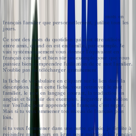
Salut,
c'est
Elisabeth
de
la
chaîne
Hellofrench.
Aujourd'hui,
nous
allons
voir
ensemble
100
mots
en
français
familier
que
personnellement,
j'utilise
tous
les
jours.
Ce
sont
des
mots
du
quotidien
qui
vont
être
utilisés
entre
amis,
quand
on
est
en
famille,
par
exemple.
Je
vais
systématiquement
vous
donner
l'équivalent
en
français
courant
et
bien
sûr
un
exemple
pour
que
vous
puissiez
bien
comprendre
l'utilisation
de
ce
mot
familier.
N'oublie
pas
de
télécharger
gratuitement
la
fiche
de
vocabulaire
en
cliquant
sur
le
lien
dans
la
description.
Dans
cette
fiche,
vous
retrouvez
le
mot
familier,
le
mot
en
langage
courant,
la
traduction
en
anglais
et
bien
sûr
des
exemples.
Regarder
des
vidéos
sur
YouTube
pour
apprendre
le
français,
c'est
super.
Mais
si
tu
veux
emmener
ton
niveau
de
français
plus
loin,
si
tu
veux
l'emmener
dans
une
autre
galaxie,
je
t'invite
à
rejoindre
mon
cours
en
ligne
pour
maîtriser
le
français