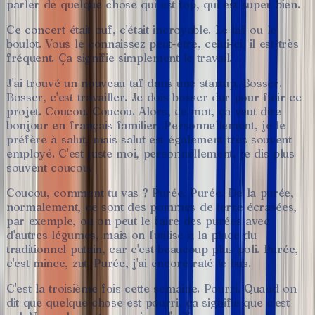
parler
de
quelque
chose
qui
est
top,
qui
est
super
bien.
Ce
concert
était
ouf,
c'était
incroyable.
Le
taf
ou
le
boulot.
Vous
le
connaissez
peut-être,
celui-ci,
il
est
très
fréquent.
Ça
signifie
simplement
le
travail.
J'ai
trouvé
un
nouveau
taf
dans
une
startup.
Bosser.
Bosser,
c'est
travailler.
Je
dois
bosser
dur
pour
finir
ce
projet.
Coucou.
Coucou.
Alors,
ce
mot,
ça
veut
dire
bonjour
en
français
familier.
Personnellement,
je
le
préfère
à
salut,
mais
salut
est
également
très
souvent
employé.
C'est
juste
moi,
personnellement,
je
dis
plus
souvent
coucou.
Coucou,
comment
tu
vas
?
Purée.
Purée.
De
la
purée,
normalement,
ce
sont
des
pommes
de
terre
écrasées,
par
exemple,
ou
on
peut
le
faire
des
purées
avec
d'autres
légumes,
mais
on
l'utilise
à
la
place
du
traditionnel
putain,
car
c'est
beaucoup
plus
poli.
Purée,
c'est
mince,
zut.
Purée,
j'ai
encore
raté
le
bus.
C'est
la
troisième
fois
cette
semaine.
Pourri.
Quand
on
dit
que
quelque
chose
est
pourri,
ça
signifie
que
c'est