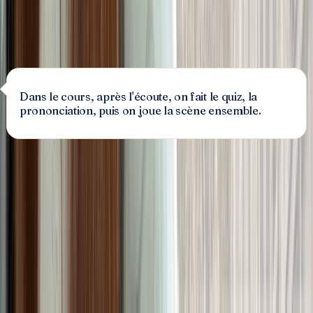
Essayer un dialogue (gratuit)
Dans le cours, après l'écoute, on fait le quiz, la
prononciation, puis on joue la scène ensemble.
Les 8 étapes du dialogue
Comprendre
🎧
Écouter
Comprendre
✍️
Dictée
Pratiquer