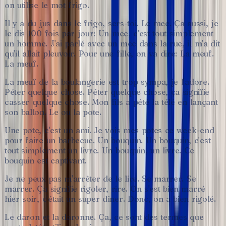
on
utilise
le
mot
frigo.
Il
y
a
du
jus
dans
le
frigo,
sers-toi.
Le
mec.
Ça
aussi,
je
le
dis
100
fois
par
jour:
Un
mec,
c'est
tout
simplement
un
homme.
J'ai
parlé
avec
un
mec
dans
la
rue,
il
m'a
dit
qu'il
allait
pleuvoir.
Pour
une
fille,
on
va
dire:
La
meuf.
La
meuf.
La
meuf
de
la
boulangerie
est
trop
sympa,
je
l'adore.
Péter
quelque
chose.
Péter
quelque
chose,
ça
signifie
casser
quelque
chose.
Mon
fils
a
pété
la
télé
en
lançant
son
ballon.
Le
ou
la
pote.
Une
pote,
c'est
un
ami.
Je
vois
mes
potes
ce
week-end
pour
faire
un
barbecue.
Un
bouquin.
Un
bouquin,
c'est
tout
simplement
un
livre.
Un
bouquin,
un
livre.
Ce
bouquin
est
captivant.
Je
ne
peux
pas
m'arrêter
de
le
lire.
Se
marrer.
Se
marrer.
Ça
signifie
rigoler,
rire.
On
s'est
bien
marré
hier
soir,
c'était
un
super
dîner.
Donc,
on
a
bien
rigolé.
Le
daron
et
la
daronne.
Ça,
ce
sont
des
termes
que