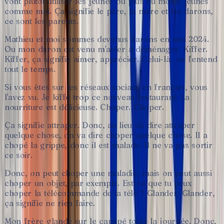
vont
plutôt
utiliser
les
jeunes
ou
plus
ou
moins
jeunes
comme
moi.
Ça
signifie
le
père,
la
mère
et
les
darons,
ce
sont
les
parents.
Mathieu
et
moi
sommes
devenus
darons
en
mai
2024.
Ou
mon
daron
est
venu
m'aider
à
déménager.
Kiffer.
Kiffer,
ça
signifie
aimer,
apprécier.
Celui-là,
on
l'entend
tout
le
temps.
Si
vous
êtes
sur
les
réseaux
sociaux
en
français,
vous
l'avez
vu.
Je
kiffe
trop
ce
nouveau
restaurant.
La
nourriture
est
délicieuse.
Choper.
Choper.
Ça
signifie
attraper.
Donc,
au
lieu
de
dire
attraper
quelque
chose,
on
va
dire
choper
quelque
chose.
Il
a
chopé
la
grippe,
donc
il
est
malade.
Il
ne
va
pas
sortir
ce
soir.
Donc,
on
peut
choper
une
maladie,
mais
on
peut
aussi
choper
un
objet,
par
exemple.
Est-ce
que
tu
peux
choper
la
télécommande
de
la
télé
?
Glander.
Glander,
ça
signifie
ne
rien
faire.
Mon
frère
glande
sur
le
canapé
toute
la
journée.
Donc,