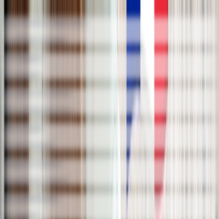
VOCABULAIRE DE LA LEÇON
une évasion fulgurante
a sudden escape
s’échapper
to escape
la caisse en carton
the cardboard box
être traqué
to be hunted
rapport suspect
suspicious report
perquisitionner
to search