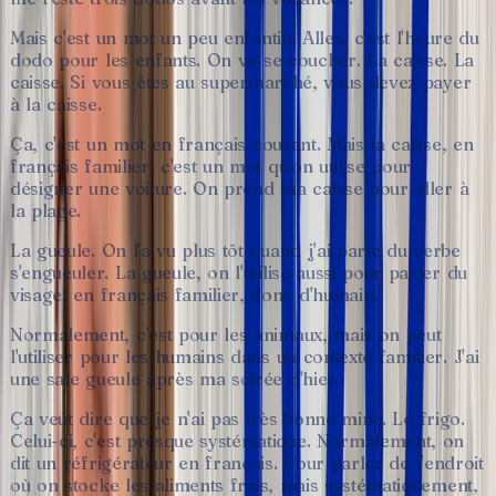
Mais
c'est
un
mot
un
peu
enfantin.
Allez,
c'est
l'heure
du
dodo
pour
les
enfants.
On
va
se
coucher.
La
caisse.
La
caisse.
Si
vous
êtes
au
supermarché,
vous
devez
payer
à
la
caisse.
Ça,
c'est
un
mot
en
français
courant.
Mais
la
caisse,
en
français
familier,
c'est
un
mot
qu'on
utilise
pour
désigner
une
voiture.
On
prend
ma
caisse
pour
aller
à
la
plage.
La
gueule.
On
l'a
vu
plus
tôt
quand
j'ai
parlé
du
verbe
s'engueuler.
La
gueule,
on
l'utilise
aussi
pour
parler
du
visage,
en
français
familier,
donc
d'humain.
Normalement,
c'est
pour
les
animaux,
mais
on
peut
l'utiliser
pour
les
humains
dans
un
contexte
familier.
J'ai
une
sale
gueule
après
ma
soirée
d'hier.
Ça
veut
dire
que
je
n'ai
pas
très
bonne
mine.
Le
frigo.
Celui-ci,
c'est
presque
systématique.
Normalement,
on
dit
un
réfrigérateur
en
français.
Pour
parler
de
l'endroit
où
on
stocke
les
aliments
frais,
mais
systématiquement,