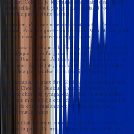
L'assmat.
Celui-ci,
je
le
connaissais,
mais
je
ne
l'avais
jamais
utilisé
avant
il
y
a
quelques
mois.
Si
vous
entendez
parler
d'une
assmat
en
France,
c'est
une
assistante
maternelle,
c'est
une
nounou,
c'est
une
gardienne
d'enfant.
Mon
fils
est
gardé
par
une
assmat
quatre
jours
par
semaine.
C'est
assez
spécifique
à
la
France,
ce
mot.
Par
exemple,
en
Belgique,
je
ne
l'ai
jamais
entendu.
Une
bombe.
Une
bombe.
Une
bombe,
c'est
un
objet
qui
peut
exploser
et
provoquer
des
dégâts,
mais
dans
le
langage
familier,
on
l'utilise
pour
parler
d'une
très
jolie
femme.
Par
exemple,
je
peux
dire:
Shakira,
c'est
vraiment
une
bombe.
Chouette.
Quelque
chose
de
chouette,
c'est
quelque
chose
de
sympa,
d'agréable.
Je
suis
certaine
que
vous
m'avez
déjà
entendu
utiliser
ce
mot
dans
les
vidéos
de
conversation
avec
Mathieu
parce
que
je
l'utilise
tout
le
temps.
Ce
film
était
vraiment
chouette,
j'ai
adoré.
Le
petit.
Le
petit
ou
la
petite.
Ce
mot,
on
peut
l'utiliser...
Petit,
ça