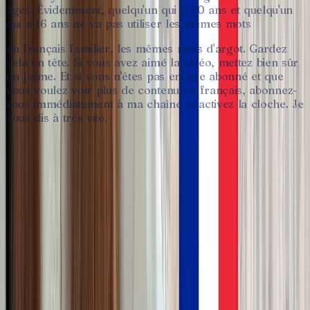
âges.
Évidemment,
quelqu'un
qui
a
80
ans
et
quelqu'un
qui
a
16
ans
ne
va
pas
utiliser
les
mêmes
mots
en
français
familier,
les
mêmes
mots
d'argot.
Gardez
cela
en
tête.
Si
vous
avez
aimé
la
vidéo,
mettez
bien
sûr
un
j'aime.
Et
si
vous
n'êtes
pas
encore
abonné
et
que
vous
voulez
voir
plus
de
contenu
en
français,
abonnez-
vous
immédiatement
à
ma
chaîne
et
activez
la
cloche.
Je
vous
dis
à
très
vite.
♥
Lis la fiche complète, sauvegarde tes
mots.
Crée un compte
gratuit en 30 secondes
pour débloquer le
vocabulaire complet, les flashcards et la transcription complète.
Créer mon compte gratuit →
Tu as déjà un compte ?
Se connecter