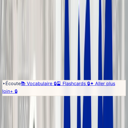
leur traduction, et le vocabulaire à apprendre.
Crée un compte
gratuit pour sauvegarder les mots que tu ne comprends pas.
Sauvegarder
↓ Télécharger PDF
♡
Tu es à quel niveau ✦
Évalue ton français en 5 minutes.
16 questions + 3 phrases à prononcer. Tu repars avec ton niveau exact
+ un parcours en 14 semaines.
~5min
de test
·
échelle
CECR
·
5
compétences
Faire le test →
Écoute
📚 Vocabulaire
🔒
🎴 Flashcards
🔒
✦
Aller plus
loin
+
🔒
Transcription
Chargement du dictionnaire…
🎵 Karaoké
📖
Trad
🐌
1
×