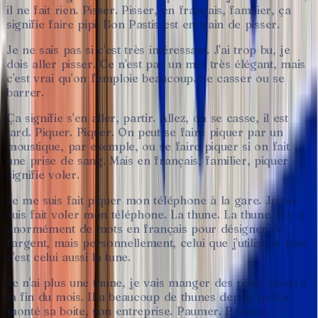
il
ne
fait
rien.
Pisser.
Pisser,
en
français,
familier,
ça
signifie
faire
pipi.
Bon
Pastis
est
en
train
de
pisser.
Je
ne
sais
pas
si
c'est
très
intéressant.
J'ai
trop
bu,
je
dois
aller
pisser.
Ce
n'est
pas
un
mot
très
élégant,
mais
c'est
vrai
qu'on
l'emploie
beaucoup.
Se
casser
ou
se
barrer.
Ça
signifie
s'en
aller,
partir.
Allez,
on
se
casse,
il
est
tard.
Piquer.
Piquer.
On
peut
se
faire
piquer
par
un
moustique,
par
exemple,
ou
se
faire
piquer
si
on
fait
une
prise
de
sang.
Mais
en
français,
familier,
piquer
signifie
voler.
Je
me
suis
fait
piquer
mon
téléphone
à
la
gare.
Je
me
suis
fait
voler
mon
téléphone.
La
thune.
La
thune.
Il
y
a
énormément
de
mots
en
français
pour
désigner
de
l'argent,
mais
personnellement,
celui
que
j'utilise
le
plus,
c'est
celui
aussi
la
tune.
Je
n'ai
plus
une
thune,
je
vais
manger
des
pâtes
jusqu'à
la
fin
du
mois.
Il
a
beaucoup
de
thunes
depuis
qu'il
a
monté
sa
boite,
son
entreprise.
Paumer.
Paumer.