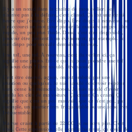
Il
y
a
un
nœud
dans
la
chaîne
de
mon
collier.
Je
n'arrive
pas
à
la
défaire,
c'est
chaud.
Ça
fait
une
demi-
heure
que
j'essaye.
Être
dispo.
Être
dispo,
à
nouveau,
on
a
raccourci
un
mot
pour
parler
de
manière
un
peu
plus
rapide,
un
peu
plus
fluide.
Donc,
c'est
être
disponible,
pouvoir
être
présent
à
un
événement,
par
exemple.
Je
suis
dispo
pour
un
café
demain,
si
tu
veux.
Une
tof,
une
tof.
À
nouveau,
c'est
du
verlan
ici,
ça
signifie
une
photo.
Est-ce
que
tu
peux
prendre
une
tof
de
nous
deux
?
Être
saoulé.
Être
saoulé.
C'est
être
énervé,
agacé,
on
est
embêté
par
une
situation
ou
quelqu'un.
Je
suis
saoulé
de
devoir
répéter
sans
cesse
les
mêmes
choses.
Je
suis
saoulé
d'avoir
perdu
les
clés
de
ma
voiture.
Ça
craint.
Ça
craint.
Ça
signifie
que
c'est
un
peu
mauvais,
que
ce
n'est
pas,
par
exemple,
un
quartier
très
fréquentable
ou
une
zone
très
fréquentable.
Ma
rue
craint
à
partir
de
22h00,
je
ne
sors
plus.
C'est
clair.
Cette
expression,
elle
signifie
bien
sûr,
ça
coule
de