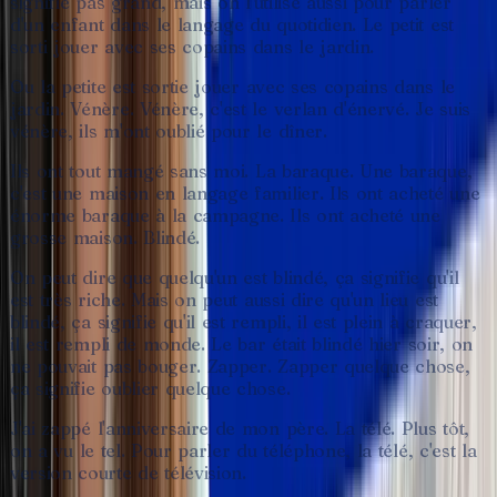
signifie
pas
grand,
mais
on
l'utilise
aussi
pour
parler
d'un
enfant
dans
le
langage
du
quotidien.
Le
petit
est
sorti
jouer
avec
ses
copains
dans
le
jardin.
Ou
la
petite
est
sortie
jouer
avec
ses
copains
dans
le
jardin.
Vénère.
Vénère,
c'est
le
verlan
d'énervé.
Je
suis
vénère,
ils
m'ont
oublié
pour
le
dîner.
Ils
ont
tout
mangé
sans
moi.
La
baraque.
Une
baraque,
c'est
une
maison
en
langage
familier.
Ils
ont
acheté
une
énorme
baraque
à
la
campagne.
Ils
ont
acheté
une
grosse
maison.
Blindé.
On
peut
dire
que
quelqu'un
est
blindé,
ça
signifie
qu'il
est
très
riche.
Mais
on
peut
aussi
dire
qu'un
lieu
est
blindé,
ça
signifie
qu'il
est
rempli,
il
est
plein
à
craquer,
il
est
rempli
de
monde.
Le
bar
était
blindé
hier
soir,
on
ne
pouvait
pas
bouger.
Zapper.
Zapper
quelque
chose,
ça
signifie
oublier
quelque
chose.
J'ai
zappé
l'anniversaire
de
mon
père.
La
télé.
Plus
tôt,
on
a
vu
le
tel.
Pour
parler
du
téléphone,
la
télé,
c'est
la
version
courte
de
télévision.