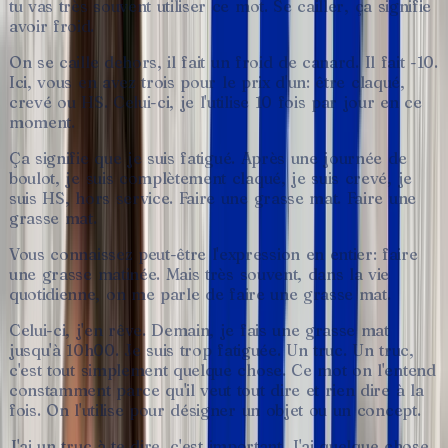
tu
vas
très
souvent
utiliser
ce
mot.
Se
cailler,
ça
signifie
avoir
froid.
On
se
caille
dehors,
il
fait
un
froid
de
canard.
Il
fait
-10.
Ici,
vous
en
avez
trois
pour
le
prix
d'un:
être
claqué,
crevé
ou
HS.
Celui-ci,
je
l'utilise
10
fois
par
jour
en
ce
moment.
Ça
signifie
que
je
suis
fatigué.
Après
une
journée
de
boulot,
je
suis
complètement
claqué,
je
suis
crevé,
je
suis
HS,
hors
service.
Faire
une
grasse
mat.
Faire
une
grasse
mat.
Vous
connaissez
peut-être
l'expression
en
entier:
faire
une
grasse
matinée.
Mais
très
souvent,
dans
la
vie
quotidienne,
on
me
parle
de
faire
une
grasse
mat.
Celui-ci,
j'en
rêve.
Demain,
je
fais
une
grasse
mat
jusqu'à
10h00.
Je
suis
trop
fatiguée.
Un
truc.
Un
truc,
c'est
tout
simplement
quelque
chose.
Ce
mot
on
l'entend
constamment
parce
qu'il
veut
tout
dire
et
rien
dire
à
la
fois.
On
l'utilise
pour
désigner
un
objet
ou
un
concept.
J'ai
un
truc
à
te
dire,
c'est
important.
J'ai
quelque
chose