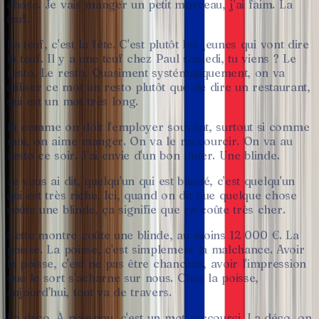
chose.
Je
vais
manger
un
petit
morceau,
j'ai
faim.
La
teuf.
La
teuf,
c'est
la
fête.
C'est
plutôt
les
jeunes
qui
vont
dire
la
teuf.
Il
y
a
une
teuf
chez
Paul
samedi,
tu
viens
?
Le
resto.
Le
resto.
Quasiment
systématiquement,
on
va
utiliser
ce
mot
un
resto
plutôt
que
de
dire
un
restaurant,
qui
est
un
mot
très
long.
Et
comme
on
doit
l'employer
souvent,
surtout
si
comme
moi,
on
aime
manger.
On
va
le
raccourcir.
On
va
au
resto
ce
soir.
J'ai
envie
d'un
bon
dîner.
Une
blinde.
Je
vous
ai
dit,
quelqu'un
qui
est
blindé,
c'est
quelqu'un
qui
est
très
riche.
Ici,
quand
on
dit
que
quelque
chose
coûte
une
blinde,
ça
signifie
que
ça
coûte
très
cher.
Cette
montre
coûte
une
blinde,
au
moins
12
000
€.
La
poisse.
La
poisse,
c'est
simplement
la
malchance.
Avoir
la
poisse,
c'est
ne
pas
être
chanceux,
avoir
l'impression
que
le
sort
s'acharne
sur
nous.
Chez
la
poisse,
aujourd'hui,
tout
va
de
travers.
La
déco.
À
nouveau,
c'est
un
mot
raccourci.
La
déco,
on