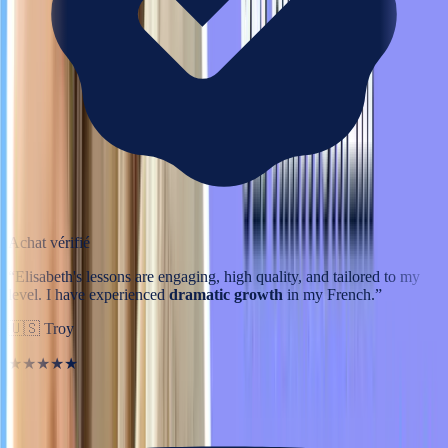
Achat vérifié
“
Elisabeth's lessons are engaging, high quality, and tailored to my
level. I have experienced
dramatic growth
in my French.
”
🇺🇸
Troy
★★★★★