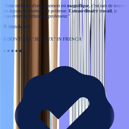
“
Votre méthode d'enseignement est
magnifique
, c'est rare de trouver
des leçons de courtoisie et politesse.
Extraordinaire travail
, je
vous remercie infiniment professeur.
”
🌍
Abdelkader
🎬
DON'T SAY "JE VEUX" IN FRENCH
★★★★★