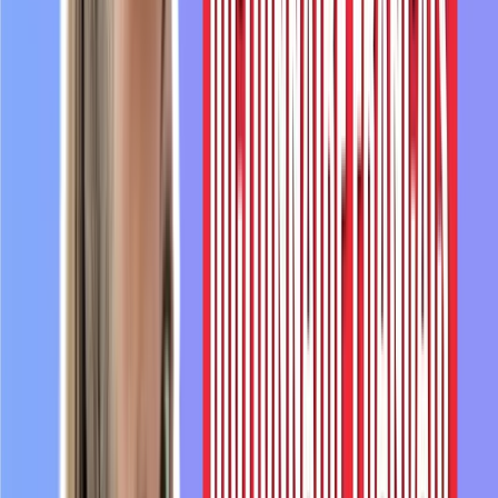
4:21
quelqu'un
qui
est
obèse
ou
qui
a
des
kilos
en
trop.
4:27
La
grossophobie,
c'est
discriminer
quelqu'un,
être
méchant
avec
quelqu'un
à
4:33
cause
de
sa
morphologie,
à
cause
de
son
corps.
Le
cyber-
harcèlement.
4:39
Avec
les
réseaux
sociaux,
il
y
a
de
plus
en
plus
de
cyber-
harcèlement.
4:45
Le
cyber-harcèlement,
c'est
quand
une
personne
va
être
4:49
harcelée,
donc
qu'elle
va
recevoir
beaucoup,
beaucoup
de
messages,
4:53
d'insultes,
de
messages
méchants
d'autres
personnes
via
Internet.
Donc
par
exemple
via
Instagram.
5:01
La
justice
prend
d'ailleurs
de
plus
en
5:03
plus
au
sérieux
ce
type
de
harcèlement
via
Internet,
via
les
réseaux
sociaux.
5:08
Et
il
y
a
des
peines
judiciaires
qui
5:11
peuvent
être
désormais
prononcées
contre
les
harceleurs
sur
Internet.
5:16
Le
mot
suivant,
c'est
l'upcycling.
Si
vous
êtes
intéressés
par
5:21
l'écologie,
par
la
récupération
d'objets,
par
la
seconde
main,
donc
la
réutilisation
5:30
d'objets,
vous
connaissez
peut
être
ce
mot.
5:33
L'upcycling,
c'est
le
fait
d'utiliser
des
vieux
vêtements
ou
des
vieux
objets
et
de
5:38
les
transformer
pour
leur
donner
une
deuxième
vie.