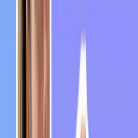
8:22
Le
passe
sanitaire
permet
soit
de
prouver
8:25
qu'on
a
pas
le
Covid,
soit
qu'on
est
suffisamment
protégés.
8:31
Donc
par
exemple,
en
ce
moment
en
France,
8:34
pour
avoir
un
passe
sanitaire,
il
faut
soit
avoir
trois
doses
de
vaccin
8:39
ou
alors
avoir
fait
un
test
antigénique
ou
un
test
PCR.
8:45
C'est
en
fait
un
document
qui
vous
permet
de
faire
des
choses
et
qui
prouve
que
vous
8:49
n'êtes
soit
pas
malades,
soit
suffisamment
protégés
contre
le
Covid.
8:54
Et
le
dernier
mot
que
nous
allons
voir
aujourd'hui
est
un
peu
plus
jovial.
8:59
On
va
dire,
c'est
le
flow.
Le
flow.
Au
début,
on
utilisait
surtout
dans
la
musique.
9:07
Tu
as
un
bon
flow
ou
ce
rappeur
a
un
bon
flow,
donc
c'est
un
bon
débit
quand
il
chante.
9:17
De
plus
en
plus,
on
utilise
le
mot
flow
pour
parler
d'un
style.
9:22
Par
exemple,
je
peux
dire
Rihanna
a
un
trop
bon
flow
9:27
pour
dire
qu'elle
s'habille
très
bien,
qu'elle
a
un
chouette
style.
9:32
Bien
entendu,
c'est
quelque
chose
de
subjectif,
un
peu
comme
la
beauté.
9:37
C'est
un
peu
plus
rare,
mais
le
mot
flow,
9:39
on
peut
aussi
l'utiliser
pour
parler
de
la
concentration
de
quelqu'un.
Par
exemple,
si
je
suis
9:45
hyper
concentrée
à
étudier
pour
mon
examen
de
français,
je