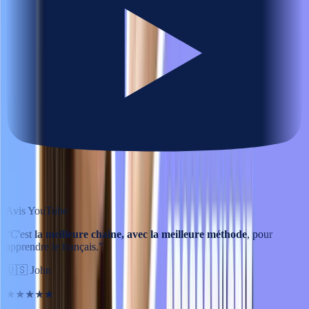
Avis YouTube
“
C'est
la meilleure chaîne, avec la meilleure méthode
, pour
apprendre le français.
”
🇺🇸
John
★★★★★