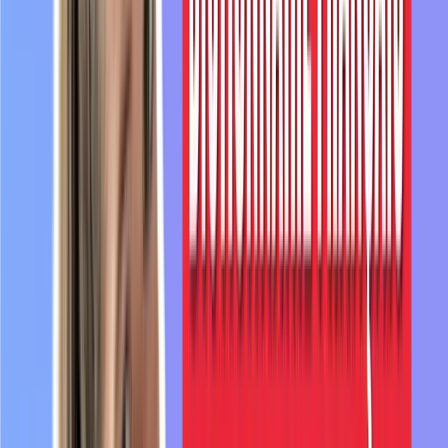
5:42
Par
exemple,
on
pourrait
faire
des
lampes
avec
des
bouteilles
en
plastique.
C'est
de
l'upcycling.
5:49
Par
exemple,
des
chouchous
pour
les
cheveux
qui
sont
faits
dans
des
draps
de
5:53
lit
qui
étaient
troués
qu'on
ne
pouvait
plus
utiliser.
Le
mot
suivant
qui
a
fait
son
entrée
est
6:00
pervers
narcissique,
c'est
un
terme
de
psychologie.
C'est
assez
compliqué
à
expliquer,
mais
un
6:08
pervers
narcissique,
souvent
on
va
l'utiliser
dans
une
relation
amoureuse.
6:13
C'est
quand
quelqu'un
pour
se
mettre
en
6:16
valeur
va
être
méchant
avec
l'autre
personne,
va
la
dévaloriser.
6:21
Par
exemple,
va
lui
dire
'tu
es
bête'
pour
se
sentir
elle
plus
intelligente.
6:27
Un
pervers
narcissique,
ça
va
faire
culpabiliser
l'autre
personne,
ça
va
essayer
de
la
manipuler.
6:34
Un
pervers
narcissique
va
essayer
de
faire
6:36
se
sentir
mal
l'autre
personne
pour
garder
le
contrôle
sur
elle.
6:41
Donc
généralement,
on
l'utilise
dans
les
relations
amoureuses,
mais
ça
peut
aussi
6:44
être
dans
un
contexte
professionnel
ou
amical.
6:48
Le
mot
suivant
est
assez
difficile
à
prononcer,
c'est
l'invisibilisation.
6:56
Invisibilisation.
Quand
on
rend
quelque
chose
invisible,
7:02
ça
signifie
qu'on
fait
comme
s'il
n'existait
pas.
C'est
le
fait
de