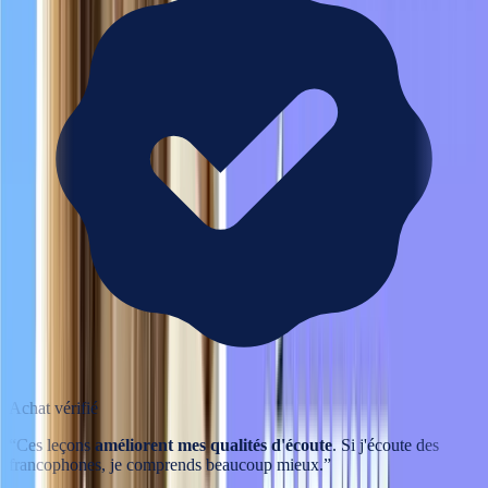
Achat vérifié
“
Ces leçons
améliorent mes qualités d'écoute
. Si j'écoute des
francophones, je comprends beaucoup mieux.
”