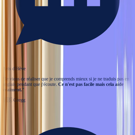
Avis d'élève
“
Je viens de réaliser que je comprends mieux si je ne traduis pas en
anglais pendant que j'écoute.
Ce n'est pas facile mais cela aide
vraiment.
”
🇺🇸
Gregg