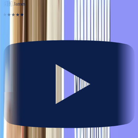
🇬🇧
James
★★★★★