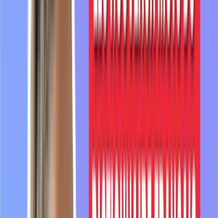
1:28
fait
leur
entrée
dans
le
dictionnaire
il
y
a
quelques
semaines.
1:33
Parmi
ces
nouveaux
mots,
on
retrouve
le
mot
masculin,
le
vaccinodrome.
1:40
Vous
avez
peut-être
entendu
ce
mot
si
vous
1:42
regardez
la
télévision
en
français
ou
que
vous
lisez
des
articles
en
français.
1:48
Un
vaccinodrome,
c'est
un
lieu
où
on
va
vacciner
des
personnes
de
manière
assez
intensive.
1:58
Ce
mot,
il
a
fait
son
apparition
suite
au
développement
du
vaccin
contre
le
covid.
2:04
Donc
on
l'utilise
pour
parler
de
lieu
où
on
va
faire
des
vaccinations
collectives.
2:09
Ça
peut
être
un
lieu
comme
une
tente
qui
a
été
mise
en
place
spécialement
pour
faire
des
vaccins.
2:16
Mais
très
souvent,
on
l'utilise
pour
parler
d'un
lieu
qui
a
été
réaménagé
pour
quelque
temps.
2:22
Par
exemple,
ça
peut
être
un
gymnase
ou
une
mairie.
2:26
On
va
utiliser
un
grand
espace
qui
permet
de
faire
venir
un
maximum
de
personnes.
2:32
Un
autre
mot
qui
a
fait
son
entrée
dans
le
dictionnaire
cette
année,
c'est
le
mot
wokisme.
2:39
C'est
un
mot
qui
vient
de
l'anglais.
Wokisme
ça
vient
du
mot
woke.
Woke,
ça
signifie
éveillé.
2:47
On
fait
attention
à
ce
qui
se
passe
autour
de
nous.
2:50
On
a
ajouté
"isme"
pour
transformer
cela
en
un
courant,
un