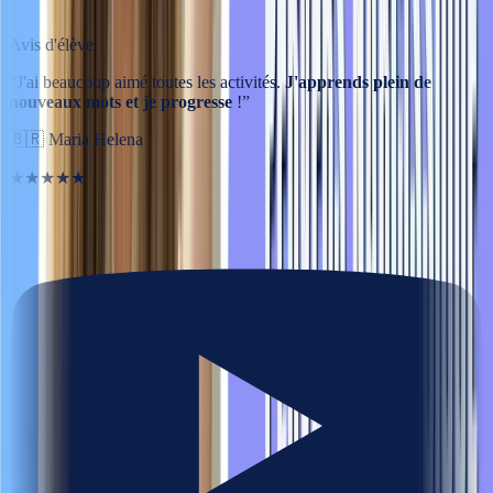
Avis d'élève
“
J'ai beaucoup aimé toutes les activités.
J'apprends plein de
nouveaux mots et je progresse
!
”
🇧🇷
Maria Helena
★★★★★