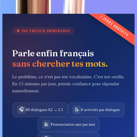
Worksheet
📄
France in Shock after the Elections 😱 - Learn French
with News #15
7 jours gratuits
🎯
360 FRENCH IMMERSION
Parle enfin français
sans chercher tes mots.
Le problème, ce n'est pas ton vocabulaire. C'est ton oreille.
En 15 minutes par jour, prends confiance pour répondre
naturellement.
🎧
📝
60 dialogues A2 → C1
8 activités par dialogue
🎤
Prononciation mot par mot