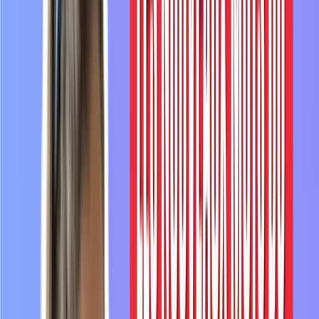
Synchronisé avec la vidéo
0:00
Bonjour
tout
le
monde,
bienvenue
dans
cette
nouvelle
vidéo
de
Français.
0:04
Vous
le
savez
certainement,
mais
chaque
0:06
année,
des
nouveaux
mots
font
leur
entrée
dans
le
dictionnaire
français.
0:12
En
général,
ces
mots
vont
être
ajoutés
au
dictionnaire
parce
qu'ils
ont
été
beaucoup
0:18
utilisés
dans
l'actualité
ou
parce
qu'ils
sont
très
fréquemment
et
0:23
de
plus
en
plus
utilisés
par
les
francophones.
0:28
Ça
a
par
exemple
été
le
cas
du
mot
"Covid"
qu'on
a
entendu
énormément
ces
0:34
dernières
années
et
qui
a
fait
son
entrée
dans
le
dictionnaire.
0:48
Cette
année,
il
y
a
plus
de
150
nouveaux
mots
qui
ont
fait
leur
apparition
dans
le
Larousse.
0:54
Le
Larousse,
c'est
un
type
de
dictionnaire
qui
a
sorti
sa
0:58
dernière
édition
au
milieu
du
mois
de
juin
2022.
Aujourd'hui,
nous
allons
en
voir
dix
ensemble.
1:06
Bien
sûr,
nous
ne
pouvions
pas
voir
les
150.
Les
dix
que
nous
allons
voir
sont,
selon
1:11
moi,
les
plus
intéressants
pour
vous
et
surtout
ceux
qu'on
entend
le
plus
dans
les
1:16
médias
ou
dans
des
séries
ou
dans
des
films
récents.
1:23
Passons
maintenant
aux
dix
nouveaux
mots
que
nous
allons
voir
aujourd'hui
qui
ont