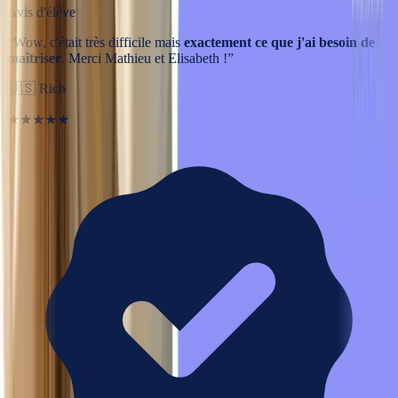
Avis d'élève
“
Wow, c'était très difficile mais
exactement ce que j'ai besoin de
maîtriser
. Merci Mathieu et Elisabeth !
”
🇺🇸
Rich
★★★★★