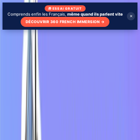
🎁 ESSAI GRATUIT
Comprends enfin les Français,
même quand ils parlent vite
×
DÉCOUVRIR 360 FRENCH IMMERSION
→
Blog
Qui suis-je
Mon école
Apprendre avec des séries
🇫🇷
FR
Tester mon niveau
Tester mon niveau - gratuit
Vidéos