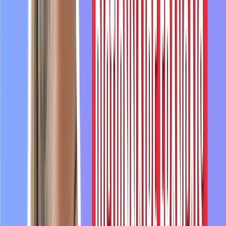
courant
de
pensée.
2:58
Ce
courant
de
pensée,
il
va
regrouper
beaucoup
d'idées
progressistes,
par
3:04
exemple
sur
le
genre,
sur
l'écologie,
sur
l'ouverture
d'esprit.
3:10
Il
évoque
souvent
des
idées
qui
viennent
de
la
gauche
radicale,
d'une
gauche
engagée.
3:17
Par
exemple
dans
la
dénonciation
3:20
de
discriminations
raciales,
de
discriminations
liées
à
la
sexualité
3:26
des
personnes,
de
discriminations
liées
à
des
3:30
stéréotypes,
de
discriminations
liées
au
genre,
et
cetera.
3:35
Mais
en
général,
ce
terme
wokisme
il
est
utilisé
par
les
gens
qui
sont
3:41
contre
justement
ces
courants
de
pensée
assez
progressistes.
C'est
un
terme
qui
est
3:47
péjoratif,
qui
est
utilisé
par
les
opposants
à
ce
courant
de
pensée.
3:54
Le
mot
suivant
est
grossophobie.
3:57
La
grossophobie,
c'est
un
terme
qu'on
utilise
pour
représenter
les
moqueries,
4:03
les
discriminations,
l'hostilité,
les
préjugés
qu'il
peut
y
avoir
contre
des
4:10
personnes
qui
sont
en
surpoids,
qui
sont
grosses
ou
qui
sont
obèses.
4:17
Par
exemple,
on
peut
dire
qu'une
personne
est
grossophobe
si
elle
se
moque
de