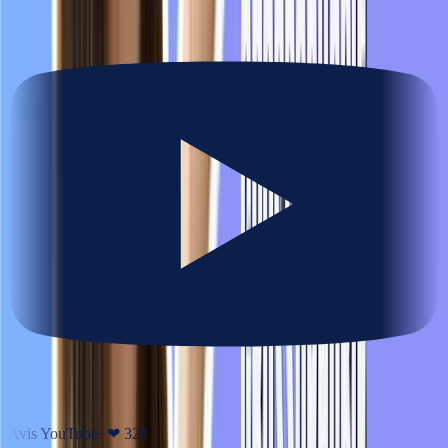
Avis YouTube
· ❤
328