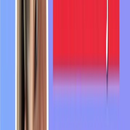
cacher
des
choses.
7:08
Par
exemple,
on
dit
souvent
que
les
femmes
sont
invisibilisées
dans
l'histoire.
7:16
Donc,
les
femmes
qui
ont
marqué
l'histoire,
on
va
moins
en
parler,
elles
sont
invisibilisées.
7:23
Le
séparatisme.
En
général,
on
utilise
ce
mot
pour
parler
de
la
volonté
d'un
7:29
groupe
de
personnes
de
séparer,
par
exemple,
une
région
du
reste
d'un
pays.
7:36
En
France,
on
parle
souvent
du
séparatisme
Corse.
Donc
certains
Corses
ont
envie
que
7:45
leur
île
ne
fasse
plus
partie
de
la
France,
qu'il
y
ait
une
séparation.
7:51
Le
séparatisme,
ça
peut
aussi
être
lié
à
un
trait
culturel,
à
la
religion.
7:55
Donc
ce
n'est
pas
seulement
géographique.
7:57
Le
passe
sanitaire,
le
passe
sanitaire
comme
le
vaccinodrome,
8:02
c'est
un
mot
qui
est
apparu
suite
au
Covid,
suite
à
l'épidémie
de
Covid.
8:07
On
entend
d'ailleurs
encore
beaucoup
8:08
parler
de
ce
terme
en
France,
en
particulier
quand
il
s'agit
des
voyages.
8:14
Quand
on
vit
en
France,
on
a
besoin
d'un
8:17
passe
sanitaire
pour
aller
dans
certains
pays
ou
pour
revenir
en
France.