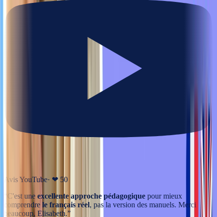
Avis YouTube
· ❤
50
“
C'est une
excellente approche pédagogique
pour mieux
comprendre
le français réel
, pas la version des manuels. Merci
beaucoup, Elisabeth.
”