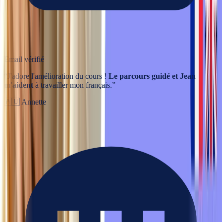
Email vérifié
“
J'adore l'amélioration du cours !
Le parcours guidé et Jean
m'aident
à travailler mon français.
”
🇦🇺
Annette