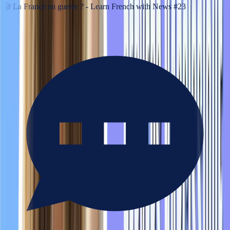
🎬
La France en guerre ? - Learn French with News #23