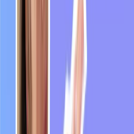
peux
dire
je
suis
dans
un
9:51
bon
flow
pour
dire
je
suis
dans
un
bon
rythme.
Je
suis
complètement
plongée
dans
l'étude.
9:58
Je
suis
complètement
plongée
dans
l'activité
que
je
suis
en
train
de
faire.
10:03
Voilà,
c'est
terminé
pour
aujourd'hui.
J'espère
que
vous
avez
appris
du
nouveau
10:07
vocabulaire,
que
ces
nouveaux
mots
qui
sont
entrés
dans
le
dictionnaire
10:12
vous
ont
plu,
et
que
désormais,
si
vous
les
entendez
dans
des
médias
10:17
francophones,
vous
allez
comprendre
ce
qu'ils
signifient.
10:21
Si
vous
avez
aimé
cette
vidéo,
n'oubliez
pas
de
mettre
un
j'aime
et
n'oubliez
pas,
10:26
je
vous
ai
mis
le
lien
pour
aller
découvrir
DuoCards
dans
la
description
de
10:32
la
vidéo
et
en
commentaire
épinglé
si
ça
vous
intéresse.
Mais
je
suis
sûre
que
vous
êtes
toujours
10:39
intéressés
d'apprendre
du
nouveau
vocabulaire.
Je
vous
dis
à
très,
très
vite.
Articles sur ce thème
📄
Is France Paralyzed after 2024 elections? - Learn French with
News #16
📄
Learn 50 Body words in French + Free PDF