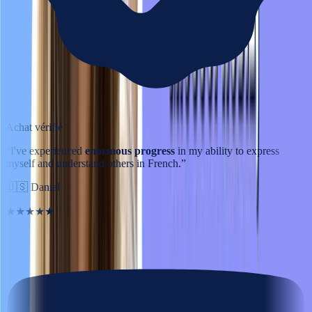
Achat vérifié
“
I've experienced
enormous progress
in my ability to express
myself and understand others in French.
”
🇺🇸
Daniel
★★★★★