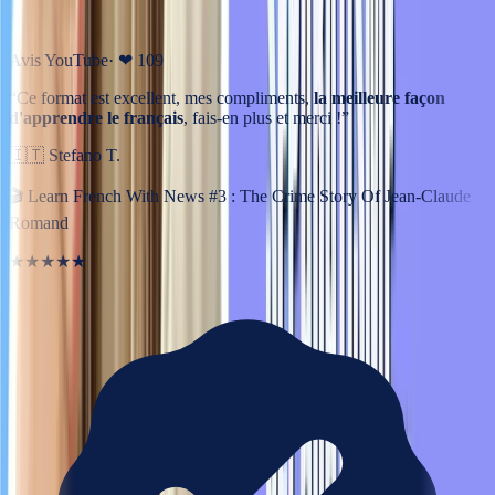
Avis YouTube
· ❤
109
“
Ce format est excellent, mes compliments,
la meilleure façon
d'apprendre le français
, fais-en plus et merci !
”
🇮🇹
Stefano T.
🎬
Learn French With News #3 : The Crime Story Of Jean-Claude
Romand
★★★★★