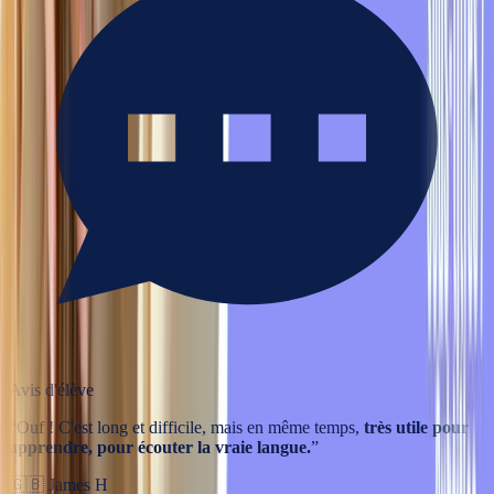
Avis d'élève
“
Ouf ! C'est long et difficile, mais en même temps,
très utile pour
apprendre, pour écouter la vraie langue.
”
🇬🇧
James H