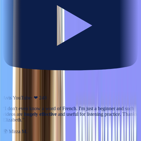
Avis YouTube
· ❤
249
“
I don't even know a word of French. I'm just a beginner and such
videos are
hugely effective
and useful for listening practice. Thanks
Elizabeth.
”
🌍
Mirza M.