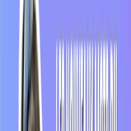
videos
10 NEW WORDS added to the FRENCH
DICTIONARY 2023 🇫🇷
1
Écouter la vidéo
Écouter