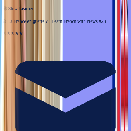
🌍
Slow Learner
🎬
La France en guerre ? - Learn French with News #23
★★★★★