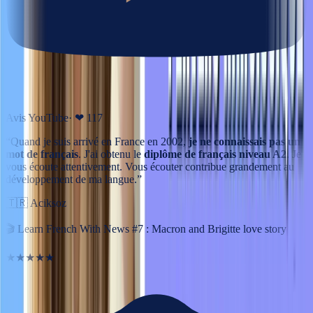
Avis YouTube
· ❤
117
“
Quand je suis arrivé en France en 2002,
je ne connaissais pas un
mot de français
. J'ai obtenu le
diplôme de français niveau A2
. Je
vous écoute attentivement. Vous écouter contribue grandement au
développement de ma langue.
”
🇹🇷
Aciksoz
🎬
Learn French With News #7 : Macron and Brigitte love story
★★★★★