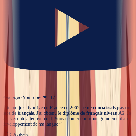
Avaliação YouTube
· ❤
117
“
Quand je suis arrivé en France en 2002,
je ne connaissais pas un
mot de français
. J'ai obtenu le
diplôme de français niveau A2
. Je
vous écoute attentivement. Vous écouter contribue grandement au
développement de ma langue.
”
🇹🇷
Aciksoz