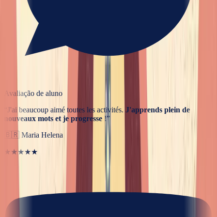
Avaliação de aluno
“
J'ai beaucoup aimé toutes les activités.
J'apprends plein de
nouveaux mots et je progresse
!
”
🇧🇷
Maria Helena
★★★★★