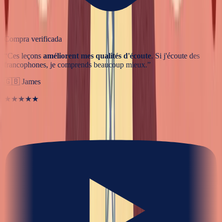
Compra verificada
“
Ces leçons
améliorent mes qualités d'écoute
. Si j'écoute des
francophones, je comprends beaucoup mieux.
”
🇬🇧
James
★★★★★