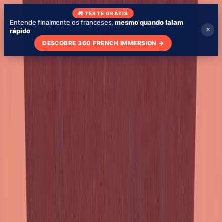
🎁 TESTE GRÁTIS
Entende finalmente os franceses,
mesmo quando falam
×
rápido
DESCOBRE 360 FRENCH IMMERSION
→
Blog
Sobre mim
Minha escola
Aprender com séries
🇧🇷
PT
Testa o nível
Testa o teu nível - grátis
Dicas
24 de março de 2026
As preposições após os verbos em francês
- à ou de
Blog