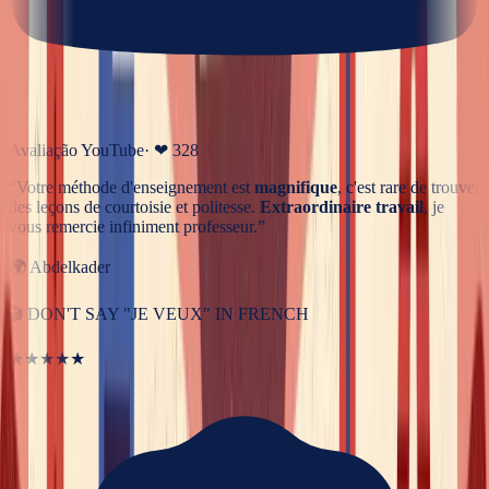
Avaliação YouTube
· ❤
328
“
Votre méthode d'enseignement est
magnifique
, c'est rare de trouver
des leçons de courtoisie et politesse.
Extraordinaire travail
, je
vous remercie infiniment professeur.
”
🌍
Abdelkader
🎬
DON'T SAY "JE VEUX" IN FRENCH
★★★★★