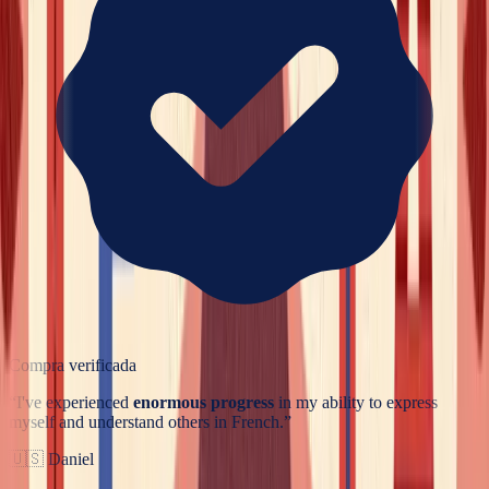
Compra verificada
“
I've experienced
enormous progress
in my ability to express
myself and understand others in French.
”
🇺🇸
Daniel