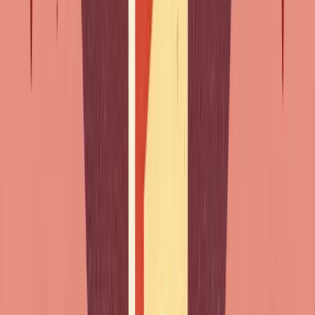
reformular com um nome: "s'habituer
à
la chaleur" ->
"s'habituer
à
vivre". Não é infalível, mas ajuda. Se preferes
treinar o ouvido diretamente em vez de decorar listas,
descobre as
melhores apps para compreender o francês
falado
.
Escrito por
Elisabeth
Professora de francês como língua estrangeira · Prémio Maison de la
Francité 2021 · canal YouTube HelloFrench (325 mil inscritos)
Saiba mais sobre Elisabeth
→
🎯 Teste grátis · sem cartão de crédito
Lês isto tudo, mas sabes
onde
estás realmente?