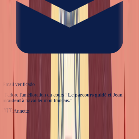
Email verificado
“
J'adore l'amélioration du cours !
Le parcours guidé et Jean
m'aident
à travailler mon français.
”
🇦🇺
Annette