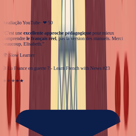
Avaliação YouTube
· ❤
50
“
C'est une
excellente approche pédagogique
pour mieux
comprendre
le français réel
, pas la version des manuels. Merci
beaucoup, Elisabeth.
”
🌍
Slow Learner
🎬
La France en guerre ? - Learn French with News #23
★★★★★