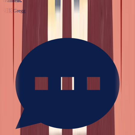
vraiment.
”
🇺🇸
Gregg