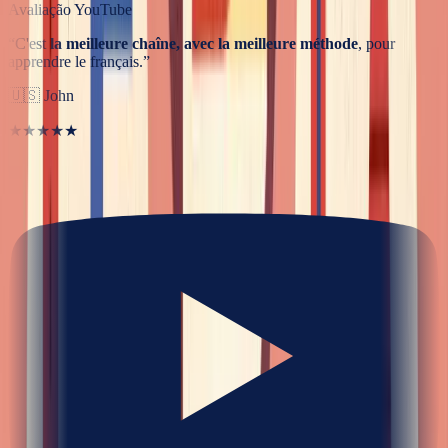
Avaliação YouTube
“
C'est
la meilleure chaîne, avec la meilleure méthode
, pour
apprendre le français.
”
🇺🇸
John
★★★★★