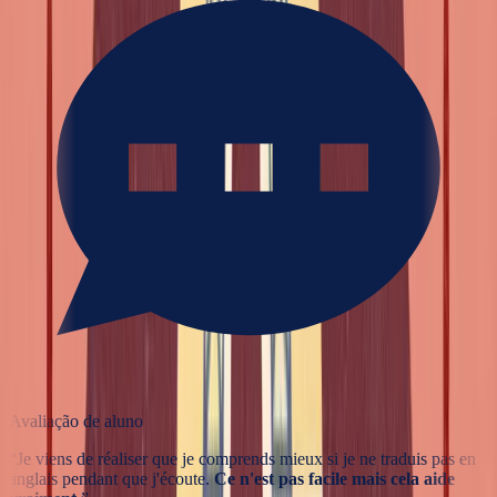
Avaliação de aluno
“
Je viens de réaliser que je comprends mieux si je ne traduis pas en
anglais pendant que j'écoute.
Ce n'est pas facile mais cela aide