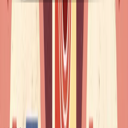
Você também pode gostar
Dicas
Verbos pronominais em francês: se lever, se passer,
s'améliorer - o guia completo
Dicas
A concordância do adjetivo em francês - regras e
erros frequentes
Dicas
Masculino ou feminino em francês - as regras e as
armadilhas
Desbloquearam o francês