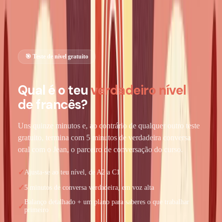
Ver o meu nível de francês →
🎯 Teste de nível gratuito
Qual é o teu
verdadeiro nível
de francês?
Uns quinze minutos e, ao contrário de qualquer outro teste
gratuito, termina com 5 minutos de verdadeira conversa
oral com o Jean, o parceiro de conversação do curso.
✓
Ajusta-se ao teu nível, de A2 a C1
✓
5 minutos de conversa verdadeira, em voz alta
Balanço detalhado + um plano para saberes o que trabalhar
✓
primeiro