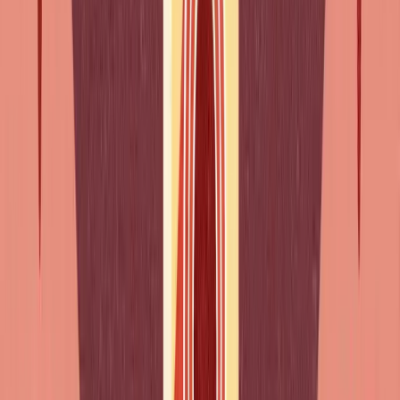
Essayer de
: J'essaie de dormir (Tento dormir)
Décider de
: On a décidé de partir (Decidimos partir)
Être obligé de
: Ils sont obligés de payer (São obrigados
a pagar)
Empêcher de
: Les lois empêchent de travailler (As leis
impedem de trabalhar)
Arrêter de
: Arrête de te plaindre (Para de te queixar)
É AQUI QUE TRAVA
Essa regra, já a dominas. Mas reconhecê-la-ias
falada, a toda a velocidade, no meio de uma
frase?
Saber uma regra e reconhecê-la dentro de uma frase dita a
velocidade normal são duas coisas diferentes, e é a segunda