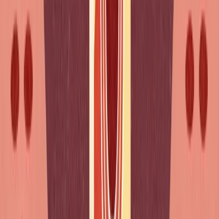
que decide se acompanhas a conversa ou se perdes o fio. A
avaliação demora dez minutos, é gratuita e sem cartão de
crédito: respondes a perguntas calibradas pelos níveis oficiais,
falas francês com o Jean, o assistente da Elisabeth, e ficas
com o teu nível, o teu ponto mais forte e o ponto exato que
mais te atrasa.
Testar o meu ouvido (10 min) →
Gratuito · sem cartão de crédito · balanço por e-mail
Verbos sem preposição
Pouvoir
: Je peux pratiquer (Posso praticar)
Vouloir
: Tu veux venir ? (Queres vir?)
Devoir
: On doit partir (Temos de ir)