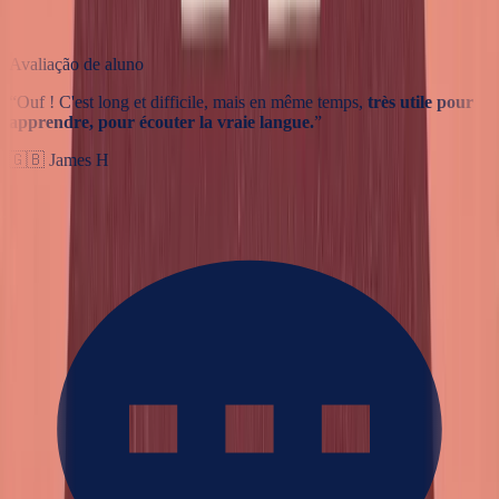
Avaliação de aluno
“
Ouf ! C'est long et difficile, mais en même temps,
très utile pour
apprendre, pour écouter la vraie langue.
”
🇬🇧
James H