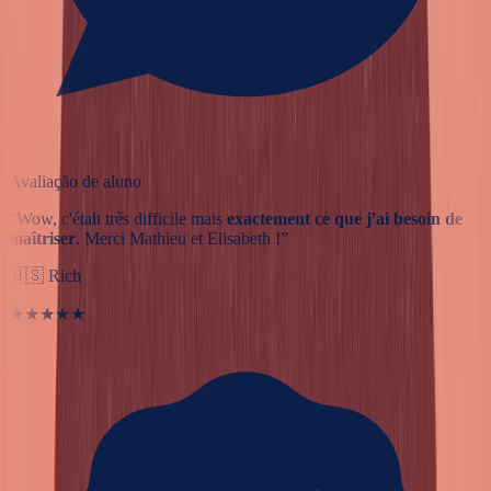
Avaliação de aluno
“
Wow, c'était très difficile mais
exactement ce que j'ai besoin de
maîtriser
. Merci Mathieu et Elisabeth !
”
🇺🇸
Rich
★★★★★