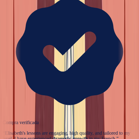
Compra verificada
“
Elisabeth's lessons are engaging, high quality, and tailored to my
level. I have experienced
dramatic growth
in my French.
”