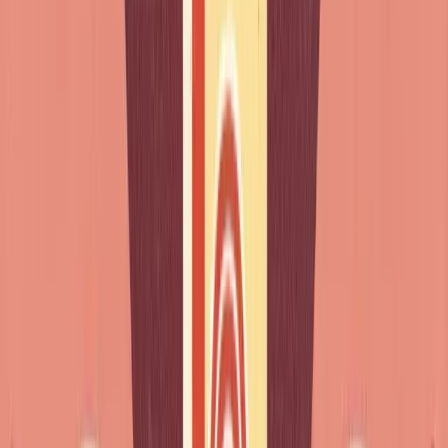
Uns dez minutos para conhecer o teu nível real - e o que te trava
exatamente.
1
2
3
📝
✍️
🎙️
Um teste
3 frases
2
adaptativo
para
minutos
Perguntas que se
escrever
de oral
ajustam ao teu
nível, de A2 a
Corrigidas uma
Uma verdadeira
C1.
a uma, com a
conversa com o
explicação do
Jean, corrigida
porquê.
no final.
Grátis
Balanço completo QECR + plano personalizado no final.