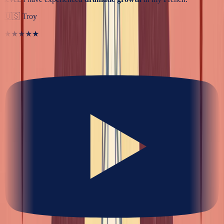
🇺🇸
Troy
★★★★★