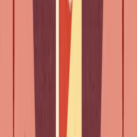
regarder" - commencer
à
h2 class="wp-block-heading">
Verbos que mudam de
significado com preposições diferentes
Commencer à
(começar a ação) vs.
commencer par
(primeiro passo numa série)
Finir de
(terminar a ação) vs.
finir par
(acabar por fazer
algo)
Décider de
(decidir) vs.
se décider à
(resolver-se
finalmente a)
NB: "de" transforma-se em "d'" antes de uma vogal: essayer
d'arrêter, refuser d'annuler. Mesma regra dos artigos (l'eau,
l'homme). Em caso de dúvida entre "à" e "de", tenta