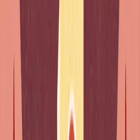
"J'essaie
à
dormir", "ils ont tendance
de
créer des excuses",
"les lois empêchent
à
travailler"... Três erros, e cada vez a
mesma armadilha: a preposição errada entre o verbo e o
infinitivo.
Em francês, quando um verbo é seguido de um infinitivo, é
preciso escolher entre três construções: verbo + à +
infinitivo (commencer à, apprendre à, réussir à), verbo +
de + infinitivo (essayer de, finir de, décider de), ou verbo +
infinitivo sem preposição (pouvoir, vouloir, devoir)
.
Não há
regra lógica para adivinhar a preposição certa - cada verbo
tem a sua construção fixa que é preciso aprender.
Verbos que levam "à"