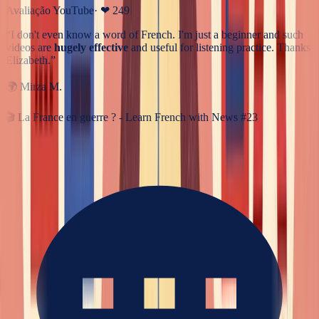
Avaliação YouTube
· ❤
249
“
I don't even know a word of French. I'm just a beginner and such
videos are
hugely effective
and useful for listening practice. Thanks
Elizabeth.
”
🌍
Mirza M.
🎬
La France en guerre ? - Learn French with News #23