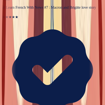
🎬
Learn French With News #7 : Macron and Brigitte love story
★★★★★