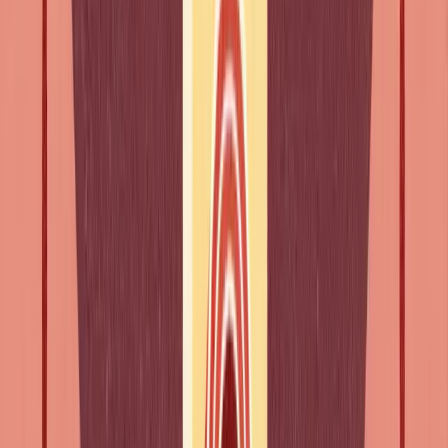
Commencer à
: J'ai commencé à regarder les vidéos
(Comecei a ver os vídeos)
Apprendre à
: Il apprend à cuisiner (Ele aprende a
cozinhar)
Réussir à
: Tu as réussi à comprendre (Conseguiste
perceber)
Avoir tendance à
: Ils ont tendance à exagérer (Tendem a
exagerar)
Encourager à
: Encourager les gens à parler (Encorajar
as pessoas a falar)
Verbos que levam "de"