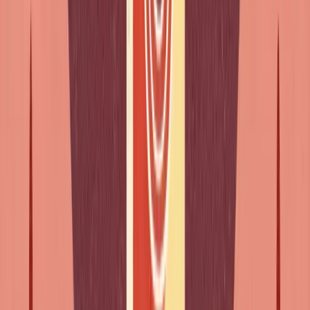
Savoir
: Elle sait nager (Ela sabe nadar)
Os erros mais frequentes
x "J'essaie
à
dormir" -> v "J'essaie
de
dormir" - essayer
de
x "Ils ont tendance
de
créer" -> v "Ils ont tendance
à
donner" - avoir tendance
à
x "Les lois empêchent
à
travailler" -> v "Les lois
empêchent
de
travailler" - empêcher
de
x "Ils sont obligés
à
payer" -> v "Ils sont obligés
de
payer" - être obligé
de
x "J'ai commencé
de
voir" -> v "J'ai commencé
à