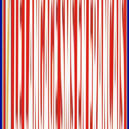
Synced with the video
0:00
Bonjour
à
toutes
et
tous.
0:02
J'espère
que
vous
allez
bien
et
que
votre
apprentissage
du
français
se
passe
bien.
0:07
Alors
aujourd'hui,
on
va
parler
ensemble
du
langage
SMS
en
français.
0:19
Dans
toutes
les
langues,
dans
tous
les
pays,
on
utilise
le
langage
SMS.
0:25
Lorsqu'on
envoie
des
messages
ou
qu'on
va
parler
sur
Internet
par
écrit.
0:31
Les
Français
ne
font
pas
exception
à
la
règle.
0:34
Ce
sont
des
codes
et
des
expressions
en
français
qui
peuvent
être
très
0:38
compliqués
à
comprendre
pour
quelqu'un
qui
apprend
le
français.
0:43
Par
exemple,
il
va
y
avoir
des
mots
qui
vont
être
écrits
de
manière
0:47
phonétique,
c'est-à-dire
comme
on
les
entend.
0:51
Donc
on
les
écrit
de
la
même
manière
qu'on
les
entend
à
l'oreille.
0:55
Donc,
ça
va
faire
que
les
mots
vont
comporter
des
fautes
d'orthographe.
0:59
Donc,
c'est
déjà
assez
compliqué
d'apprendre
le
français
en