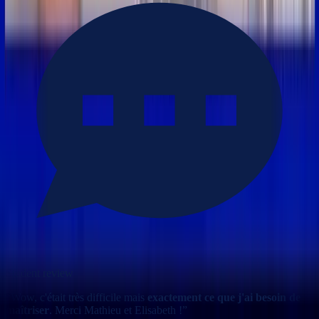
Student review
“
Wow, c'était très difficile mais
exactement ce que j'ai besoin de
maîtriser
. Merci Mathieu et Elisabeth !
”