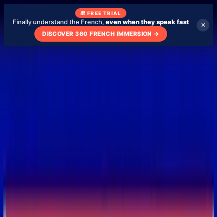
🎁 FREE TRIAL
Finally understand the French,
even when they speak fast
×
DISCOVER 360 FRENCH IMMERSION
→
Blog
About
My school
Learn French with TV Shows
🇬🇧
EN
Test my level
Check your French level - free
Videos