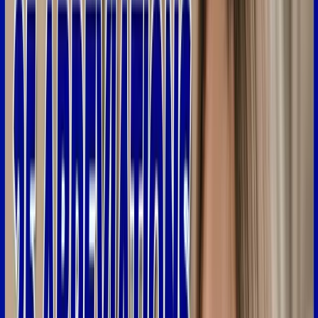
genre
de
situation.
6:09
Alors
maintenant,
on
va
en
voir
quatre
pour
le
prix
d'un.
6:14
Alors
c'est
différents
raccourcis
pour
saluer
quelqu'un
par
message.
Donc
bonjour,
on
va
mettre
bjr
6:23
.
Bonsoir,
o
n
va
mettre
bsr.
Coucou,
on
va
juste
mettre
cc.
Et
enfin,
salut,
on
va
mettre
slt.
6:36
Par
exemple,
vous
pouvez
envoyer
un
message
"slt,
tu
vas
bien
?"
pour
dire
"salut,
comment
ça
va
?"
6:42
La
suivante
c'est
"dsl".
Donc
en
fait
c'est
"désolé"
où
on
n'utilise
que
les
consonnes.
6:50
Par
exemple,
vous
pouvez
envoyer
un
SMS
à
quelqu'un
en
disant
"dsl,
6:54
je
serai
en
retard"
pour
dire
que
vous
ne
serez
pas
6:57
à
l'heure
à
un
rendez-vous
et
que
vous
vous
excusez.
L'expression
suivante
c'est
jtm.
7:03
Jtm,
c'est
l'abréviation
de
"je
t'aime".
7:07
Ce
n'est
pas
le
raccourci,
l'abréviation
la
plus
classe
à
utiliser
7:11
par
SMS,
donc
si
vous
pouvez
le
mettre
en
toutes
lettres,
c'est
préférable.
7:15
L'abréviation
suivante,
c'est
bcp,
donc
c'est
l'abréviation
de
"beaucoup".
7:21
Donc,
c'est
un
simple
raccourci
efficace,
donc
dans
une
phrase,
7:26
vous
pouvez
dire
"il
y
a
bcp
de
monde
à
la
poste
je
serai
7:29
en
retard"
en
mettant
"bcp"
pour
écrire
plus
vite.
Alors
l'abréviation
suivante,
c'est
"bg".