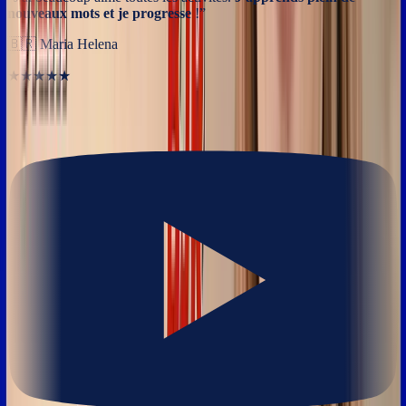
nouveaux mots et je progresse
!
”
🇧🇷
Maria Helena
★★★★★