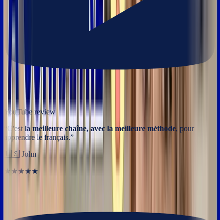
YouTube review
“
C'est
la meilleure chaîne, avec la meilleure méthode
, pour
apprendre le français.
”
🇺🇸
John
★★★★★