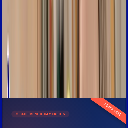
10:08
Enfin,
le
dernier
mot
que
nous
allons
voir
aujourd'hui,
la
dernière
expression,
10:12
c'est
"a+"
qui
s'écrit
"a"
et
le
"+"
d'une
addition.
Donc,
ça
veut
dire
"à
plus
tard",
"à
bientôt".
10:22
On
utilise
le
A
et
le
+
pour
dire
au
revoir
à
quelqu'un.
10:27
C'est
maintenant
à
moi
de
vous
dire
"a+",
j'espère
que
cette
vidéo
vous
a
plu.
10:32
Si
c'est
le
cas,
n'hésitez
pas
à
la
liker
et
à
vous
abonner
à
la
chaîne.
10:36
Vous
pouvez
aussi
aller
sur
le
site
www.hellofrench.com
pour
découvrir
d'autres
expressions.
10:43
À
très
bientôt.
A+
!
Articles on this topic
📄
Is France Paralyzed after 2024 elections? - Learn French with
News #16
📄
Learn 50 Body words in French + Free PDF
Worksheet
📄
France in Shock after the Elections 😱 - Learn French
with News #15
7 days free
🎯
360 FRENCH IMMERSION