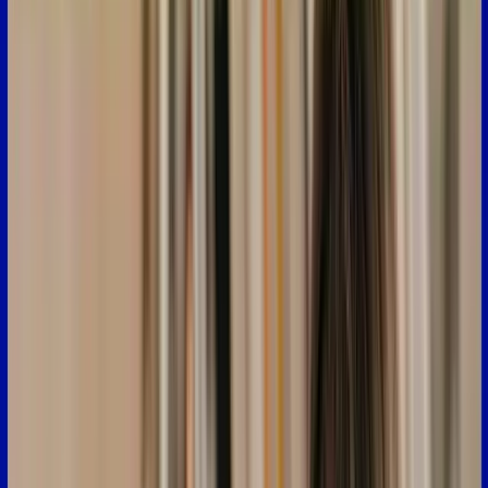
quelqu'un
pour
dire
que
vous
3:46
allez
être
en
retard
en
disant
"Le
bus
n'est
pas
passé,
jpp,
j
3:50
e
vais
être
en
retard",
pour
dire
que
vous
êtes
saoulé,
que
vous
en
avez
marre.
3:55
Alors
l'abréviation
suivante,
c'est
askip.
askip,
a
s
k
i
p,
c'est
l'abréviation
de
"à
ce
qu'il
4:05
paraît"
donc
"à
ce
qu'il
paraît"
ça
veut
dire
apparemment,
j'ai
entendu
dire.
Donc
4:11
par
exemple
vous
pourriez
envoyer
un
sms
:
"askip
on
n'a
pas
cours
cet
après
midi"
4:17
pour
dire
à
ce
qu'il
paraît,
apparemment,
notre
professeur
est
absent.
4:22
Alors
le
mot
suivant,
c'est
"chuis"
écrit,
c
h
u
i
s.
Donc,
en
fait,
c'est
une
manière
très,
4:31
très
mauvaise,
avec
une
très,
très
mauvaise
orthographe
de
dire
"Je
suis".
4:37
Par
exemple,
vous
pourriez
envoyer
un
message
à
quelqu'un
:
"chuis
là"
4:40
pour
dire
que
vous
êtes
en
bas
de
son
immeuble.
L'abréviation
suivante
c'est
"nimp"
n
i
m
p.
4:48
C'est
l'abréviation
de
"n'importe
quoi",
donc
c'est
n'importe
quoi.
4:53
Donc,
on
l'utilise
pour
dire
ça
n'a
pas
de
sens,
c
4:58
e
n'est
pas
cohérent.
Donc,
par
exemple,
si
une
amie
vous
envoie