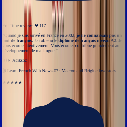
YouTube review
· ❤
117
“
Quand je suis arrivé en France en 2002,
je ne connaissais pas un
mot de français
. J'ai obtenu le
diplôme de français niveau A2
. Je
vous écoute attentivement. Vous écouter contribue grandement au
développement de ma langue.
”
🇹🇷
Aciksoz
🎬
Learn French With News #7 : Macron and Brigitte love story
★★★★★