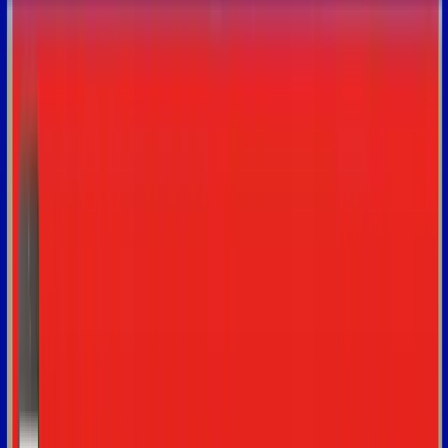
videos
LE LANGAGE SMS EN FRANÇAIS - 25
EXPRESSIONS OU ABREVIATIONS À
CONNAITRE
1
Watch the video
Watch