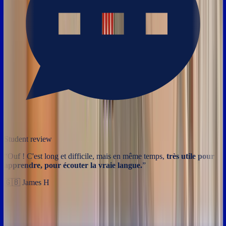
Student review
“
Ouf ! C'est long et difficile, mais en même temps,
très utile pour
apprendre, pour écouter la vraie langue.
”
🇬🇧
James H