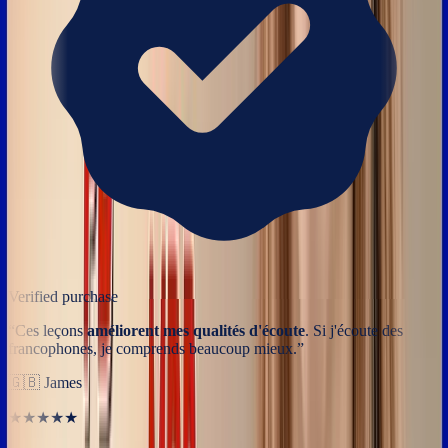
Verified purchase
“
Ces leçons
améliorent mes qualités d'écoute
. Si j'écoute des
francophones, je comprends beaucoup mieux.
”
🇬🇧
James
★★★★★