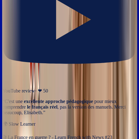
YouTube review
· ❤
50
“
C'est une
excellente approche pédagogique
pour mieux
comprendre
le français réel
, pas la version des manuels. Merci
beaucoup, Elisabeth.
”
🌍
Slow Learner
🎬
La France en guerre ? - Learn French with News #23