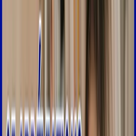
5:00
un
message
pour
vous
dire
"j'ai
abusé,
j'ai
mangé
quatre
croissants
5:05
ce
matin",
vous
pourriez
répondre
"c'est
nimp
mdr".
Pour
dire
à
la
fois,
5:11
c'est
n'importe
quoi
et
en
même
temps,
ça
vous
fait
beaucoup
rire,
elle
exagère.
5:15
L'expression
suivante
c'est
"oklm".
Alors
c'est
tout
simplement
"au
calme".
5:21
Donc
on
utilise
cette
expression
pour
dire
que
vous
étiez
décontracté.
5:26
Donc,
par
exemple,
vous
pourriez
envoyer
un
message
pour
dire
5:29
"j'ai
lu
des
livres
tout
l'après-midi
oklm"
pour
dire
que
vous
étiez
détente.
5:36
L'abréviation
suivante,
c'est
tmtc.
Alors
tmtc
ça
veut
dire
"toi
même
tu
sais".
5:43
Vous
voulez
dire
à
quelqu'un
que
vous
vous
comprenez.
Vous
n'avez
pas
besoin
d'en
dire
plus,
5:49
que
vous
savez
de
quoi
on
parle.
5:51
Donc,
par
exemple,
si
vous
avez
raté
votre
coloration
pour
les
cheveux,
5:55
vous
pouvez
envoyer
à
une
amie
qui,
elle
aussi,
les
rate
souvent,
vous
5:59
pourriez
dire
"mes
cheveux
ne
ressemblent
à
rien,
tmtc"
6:04
pour
dire
que
elle
aussi,
elle
sait
de
quoi
on
parle,
elle
connaît
ce