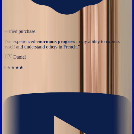
Verified purchase
“
I've experienced
enormous progress
in my ability to express
myself and understand others in French.
”
🇺🇸
Daniel
★★★★★