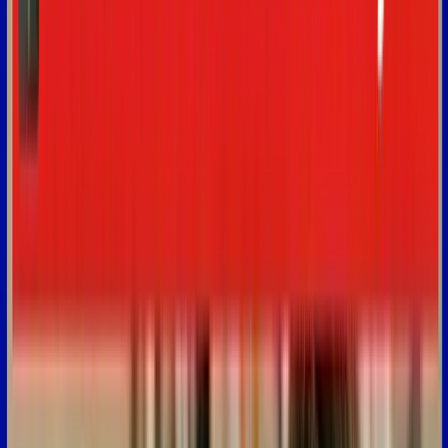
deuxième
expression,
c'est
"tkt".
Donc
2:28
tkt
ça
veut
dire
t'inquiète,
donc
ne
t'inquiète
pas,
il
n'y
a
pas
de
souci.
2:36
Donc,
par
exemple,
si
quelqu'un
vous
envoie
un
message
2:39
"Pourras-tu
venir
arroser
mes
plantes
pendant
mes
vacances
?",
vous
pouvez
répondre
"tkt,
2:44
je
m'en
occupe"
pour
dire
ne
te
tracasse
pas,
ne
te
fais
pas
de
souci,
je
prends
ça
en
charge.
2:51
Alors
l'expression
suivante
c'est
"stp"
et
"svp".
2:57
Stp,
c'est
la
version
où
on
tutoie
et
svp
c'est
la
version
polie.
3:03
Donc
ça
signifie
tout
simplement
"s'il
te
plaît"
ou
"s'il
vous
plaît".
3:08
Par
exemple,
si
vous
attendez
quelqu'un,
3:10
vous
pouvez
lui
dire
"Préviens-moi
dix
minutes
avant
d'arriver
stp"
3:15
ou
si
vous
essayez
de
vous
organiser
avec
3:17
quelqu'un,
par
exemple,
dans
un
cadre
plutôt
professionnel,
3:21
vous
pourriez
dire
"N'hésitez
pas
à
m'envoyer
la
date
3:24
qui
vous
convient
svp"
pour
dire
"s'il
vous
plaît".
Alors
l'expression
SMS
suivante
c'est
"jpp".
3:32
Alors
jpp,
c'est
l'abréviation
de
"j'en
peux
plus".
Donc,
lorsqu'on
dit
"jpp,
3:38
j'en
peux
plus",
ça
veut
dire
qu'on
en
a
marre,
qu'on
est
à
bout
de
nerfs.
3:43
Donc,
par
exemple,
vous
pourriez
envoyer
un
message
à