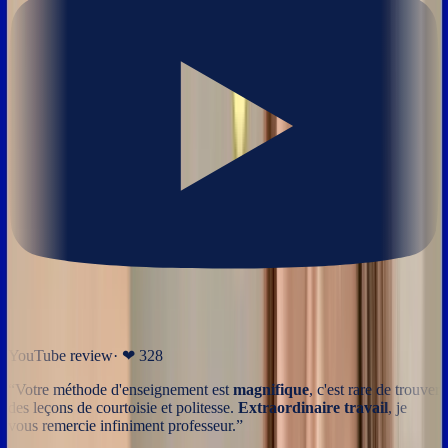
YouTube review
· ❤
328
“
Votre méthode d'enseignement est
magnifique
, c'est rare de trouver
des leçons de courtoisie et politesse.
Extraordinaire travail
, je
vous remercie infiniment professeur.
”