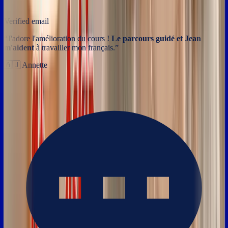
Verified email
“
J'adore l'amélioration du cours !
Le parcours guidé et Jean
m'aident
à travailler mon français.
”
🇦🇺
Annette