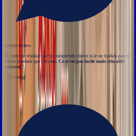
Student review
“
Je viens de réaliser que je comprends mieux si je ne traduis pas en
anglais pendant que j'écoute.
Ce n'est pas facile mais cela aide
vraiment.
”
🇺🇸
Gregg