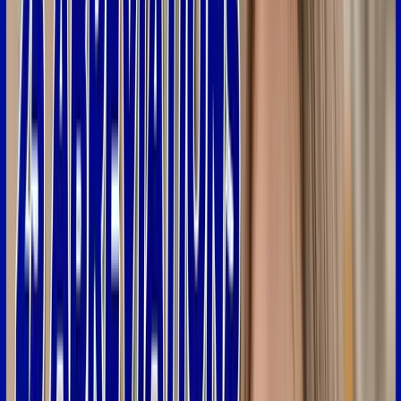
7:37
BG
ça
ne
s'emploie
pas
que
par
SMS,
ça
s'emploie
aussi
à
l'oral.
7:41
C'est
l'abréviation
de
"beau
gosse",
donc
ça
veut
dire
que
quelqu'un
est
beau,
c'est
un
joli
garçon.
7:48
Donc,
par
exemple,
on
pourrait
dire
"J'ai
rencontré
un
mec
hier,
il
est
vraiment
bg"
7:54
pour
dire
que
vous
avez
rencontré
un
garçon
qui
est
très
beau.
Le
mot
suivant
est
le
mot
"tof".
8:00
Alors
une
tof,
c'est
tout
simplement
une
photo.
Donc,
par
exemple,
8:04
vous
pouvez
envoyer
à
une
amie
"envoie-moi
des
tofs
de
ton
nouveau
chien"
8:09
pour
dire
que
vous
aimeriez
voir
des
photos
de
son
chien.
Alors,
le
raccourci
suivant,
c'est
"kdo".
8:16
Alors
"kdo",
c'est
tout
simplement
cadeau.
Un
cadeau,
quelque
chose
qu'
on
reçoit,
qu'on
nous
offre.
8:23
Donc,
par
exemple,
vous
pourriez
recevoir
comme
SMS
"Bon
anniv,
tu
as
eu
des
beaux
kdo
?"
8:30
donc
c'est
quelqu'un
qui
vous
demande
si
vous
avez
reçu
des
beaux
cadeaux
8:33
que
vous
avez
été,
si
vous
avez
été
gâtés
pour
votre
anniversaire.
8:37
Le
raccourci
suivant,
c'est
"mtn",
donc
c'est
aussi
un
raccourci
8:41
assez
efficace,
c'est
juste
pour
dire
"maintenant".
Donc
on
met