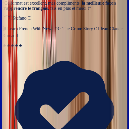
“
Ce format est excellent, mes compliments,
la meilleure façon
d'apprendre le français
, fais-en plus et merci !
”
🇮🇹
Stefano T.
🎬
Learn French With News #3 : The Crime Story Of Jean-Claude
Romand
★★★★★