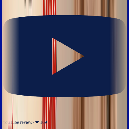
YouTube review
· ❤
109