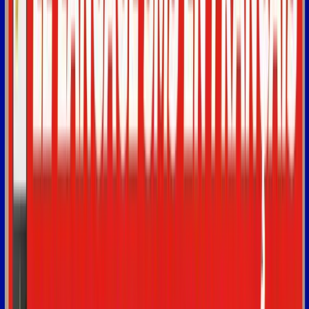
l'écrivant
1:02
bien,
là,
il
va
falloir
le
comprendre
avec
des
fautes.
Il
y
a
d'autres
mots
qui
vont
tout
1:09
simplement
être
abrégés,
donc
on
va
utiliser
des
abréviations.
1:14
Et
alors,
ça
on
est
encore
un
niveau
au
dessus,
1:17
il
va
y
avoir
des
mots
qui
combinent
à
la
fois
de
la
phonétique,
1:22
donc
qui
s'écrivent
comme
on
entend,
mais
qui
sont
aussi
abrégés,
raccourcis.
1:27
Donc
ça,
ça
va
être
encore
plus
compliqué
à
comprendre.
1:30
Donc
aujourd'hui,
on
va
voir
ensemble
les
25
expressions
SMS
1:35
les
plus
courantes,
les
plus
souvent
utilisées
en
français.
1:40
Alors,
la
première
expression
que
nous
allons
voir,
c'est
MDR.
1:44
MDR,
c'est
l'abréviation
de
"mort
de
rire".
Donc,
c'est
l'équivalent
en
anglais
de
lol.
1:52
Ou
également
de
haha
ou
encore
le
jaja
espagnol.
En
somme,
vous
voulez
montrer
que
vous
rigolez.
2:00
Quand
quelqu'un
vous
envoie
un
message
marrant
ou
vous
dit
quelque
chose
qui
vous
fait
rire,
2:05
vous
pouvez
montrer
à
la
personne
que
vous
rigolez
en
lui
envoyant
"mdr".
2:10
Donc,
par
exemple,
si
quelqu'un
vous
envoie
un
SMS
pour
vous
2:13
dire
"j'ai
fait
une
recette
et
j'ai
confondu
le
sel
et
le
sucre,
2:17
c'était
très
mauvais",
v
ous
pouvez
répondre
"mdr"
pour
dire
2:22
que
vous
rigolez,
que
vous
vous
moquez
de
cette
personne.
La