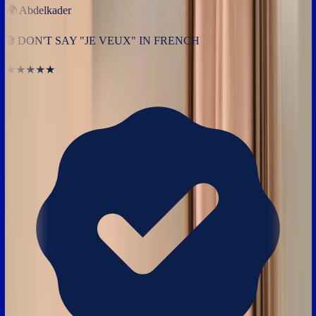
🌍
Abdelkader
🎬
DON'T SAY "JE VEUX" IN FRENCH
★★★★★