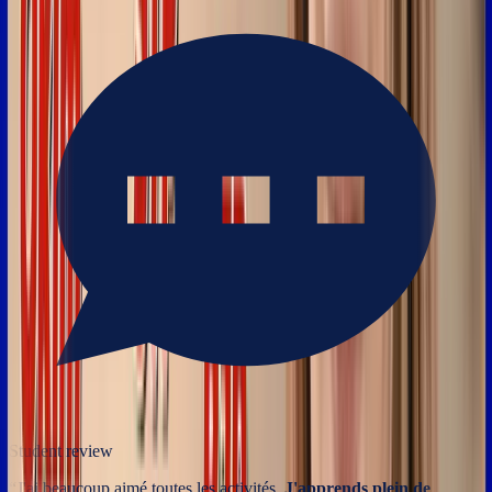
Student review
“
J'ai beaucoup aimé toutes les activités.
J'apprends plein de