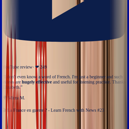
YouTube review
· ❤
249
“
I don't even know a word of French. I'm just a beginner and such
videos are
hugely effective
and useful for listening practice. Thanks
Elizabeth.
”
🌍
Mirza M.
🎬
La France en guerre ? - Learn French with News #23