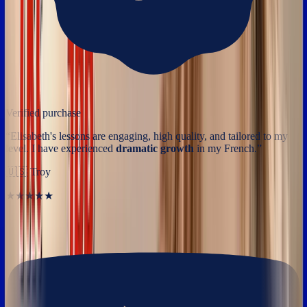
Verified purchase
“
Elisabeth's lessons are engaging, high quality, and tailored to my
level. I have experienced
dramatic growth
in my French.
”
🇺🇸
Troy
★★★★★