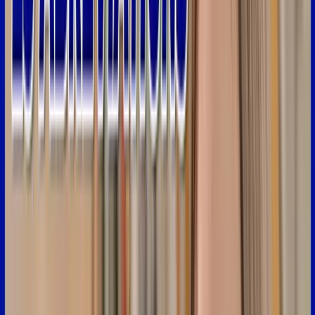
8:46
"mtn"
dans
sa
phrase
au
lieu
de
mettre
"maintenant"
qui
est
un
mot
assez
long.
8:51
Par
exemple,
vous
pourriez
envoyer
un
SMS
"on
se
retrouve
mtn"
pour
dire
on
se
retrouve
maintenant.
8:58
Le
mot
suivant,
c'est
"tj
r"
pour
dire
"toujours".
9:03
Donc,
vous
le
mettez
tout
simplement
dans
votre
phrase
et
en
fait,
à
nouveau,
9:06
c'est
un
mot
long
qu'on
r
accourcit
pour
gagner
du
temps.
9:10
Donc
par
exemple,
vous
pouvez
écrire
"il
y
a
tjr
du
monde
dans
cette
pizzeria"
tjr.
9:18
L'abréviation
suivante,
vous
avez
deux
choix
"pk"
ou
"pq",
c'est
l'abréviation
de
"pourquoi
?".
9:26
C'est
un
mot
interrogatif
pour
poser
une
question,
9:30
par
exemple,
vous
pouvez
écrire
à
quelqu'un
"pk
tu
9:33
réponds
pas
?"
et
pour
le
faire
en
plus
court
vous
mettez
"pq"
ou
"pk".
9:39
Alors
le
raccourci
suivant,
c'est
"pb".
"Pb"
C'est
la
manière
raccourcie
pour
"problème".
9:47
Donc,
pour
dire
en
général,
"pas
de
problème",
donc
pas
de
soucis,
ne
te
tracasse
pas.
9:52
Donc,
par
exemple,
si
quelqu'un
vous
dit
"e
9:57
st-ce
que
tu
pourras
m'aider
pour
mon
devoir
de
français"
vous
pouvez
répondre
10:01
"pas
de
pb"
pour
dire
"pas
de
problème,
je
vais
t'aider,
ne
te
tracasse
pas".