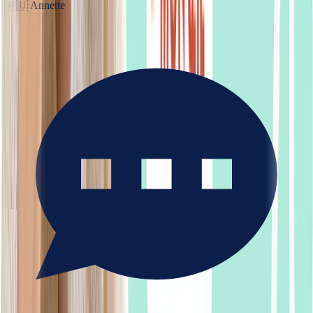
🇦🇺
Annette