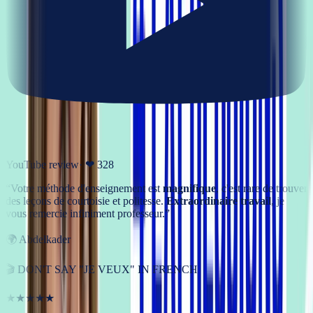
YouTube review
· ❤
328
“
Votre méthode d'enseignement est
magnifique
, c'est rare de trouver
des leçons de courtoisie et politesse.
Extraordinaire travail
, je
vous remercie infiniment professeur.
”
🌍
Abdelkader
🎬
DON'T SAY "JE VEUX" IN FRENCH
★★★★★