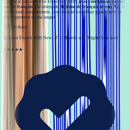
“
Quand je suis arrivé en France en 2002,
je ne connaissais pas un
mot de français
. J'ai obtenu le
diplôme de français niveau A2
. Je
vous écoute attentivement. Vous écouter contribue grandement au
développement de ma langue.
”
🇹🇷
Aciksoz
🎬
Learn French With News #7 : Macron and Brigitte love story
★★★★★