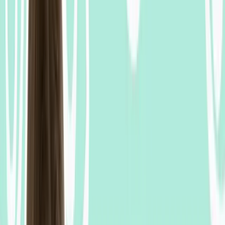
0:00
Salut
tout
le
monde.
Bienvenue
dans
cette
nouvelle
vidéo.
Aujourd'hui,
nous
allons
voir
ensemble
0:05
trois
expressions
françaises
qui
vont
vous
être
très
utiles
si
vous
venez
en
vacances
0:12
en
France
ou
si
vous
rencontrez
des
Français
cet
été
sur
la
plage.
0:28
Avant
de
commencer,
n'oubliez
pas
de
0:29
soutenir
ma
chaîne
en
étant
un
j'aime
à
la
vidéo
et
surtout,
abonnez-vous
si
ce
0:35
n'est
pas
encore
fait
et
activez
la
cloche
pour
ne
manquer
aucune
de
mes
vidéos.
0:40
Commençons
avec
la
première
expression
du
jour.
0:43
C'est
une
expression
assez
familière,
on
va
plutôt
l'employer
avec
0:49
ses
amis
ou
sa
famille,
ou
avec
des
collègues
dont
on
peut
être
proche.
0:54
C'est
"ça
cogne"
ou
"ça
tape".
Si
vous
entendez
quelqu'un
sur
la
plage
1:03
dire
ça
cogne
ou
ça
tape,
il
parle
du
soleil.
Il
veut
dire
que
le
soleil
tape
fort
ou
cogne
fort.
1:15
Ça
veut
dire
qu'il
fait
très
chaud
et
qu'on
sent
vraiment
la
chaleur
du
soleil
sur
nous.
1:22
On
sent
que
la
chaleur
du
soleil
est
très
1:25
intense,
donc
ça
donne
l'impression
qu'on
est
frappé
par
le
soleil.
Cogner