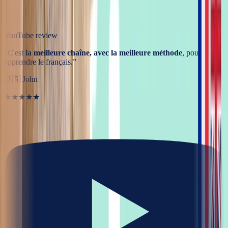
YouTube review
“
C'est
la meilleure chaîne, avec la meilleure méthode
, pour
apprendre le français.
”
🇺🇸
John
★★★★★