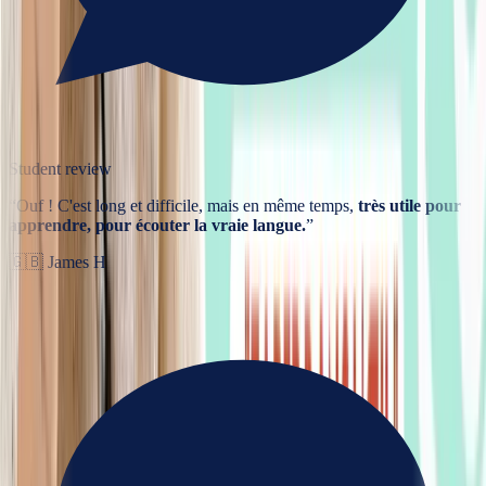
Student review
“
Ouf ! C'est long et difficile, mais en même temps,
très utile pour
apprendre, pour écouter la vraie langue.
”
🇬🇧
James H