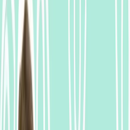
videos
4 FRENCH IDIOMS about EYES 👀🇫🇷
1
Watch the video
Watch
Subtitles