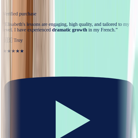
Verified purchase
“
Elisabeth's lessons are engaging, high quality, and tailored to my
level. I have experienced
dramatic growth
in my French.
”
🇺🇸
Troy
★★★★★