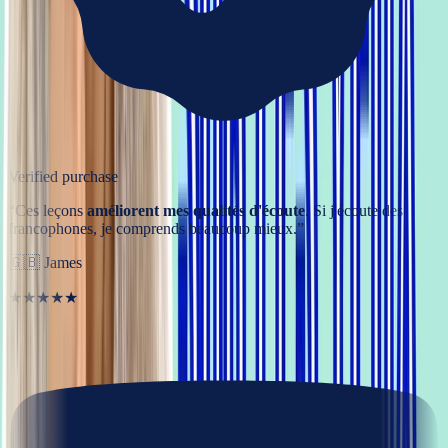
Verified purchase
“
Ces leçons
améliorent mes qualités d'écoute
. Si j'écoute des
francophones, je comprends beaucoup mieux.
”
🇬🇧
James
★★★★★