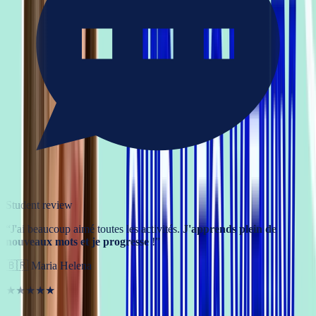
Student review
“
J'ai beaucoup aimé toutes les activités.
J'apprends plein de
nouveaux mots et je progresse
!
”
🇧🇷
Maria Helena
★★★★★