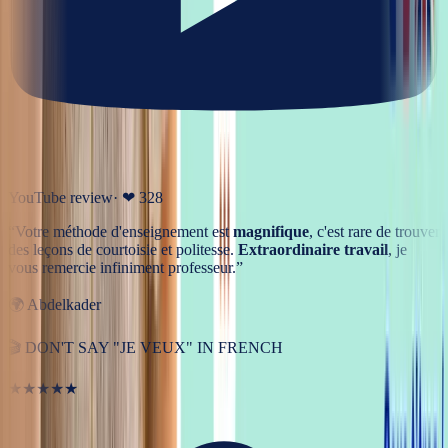
YouTube review
· ❤
328
“
Votre méthode d'enseignement est
magnifique
, c'est rare de trouver
des leçons de courtoisie et politesse.
Extraordinaire travail
, je
vous remercie infiniment professeur.
”
🌍
Abdelkader
🎬
DON'T SAY "JE VEUX" IN FRENCH
★★★★★