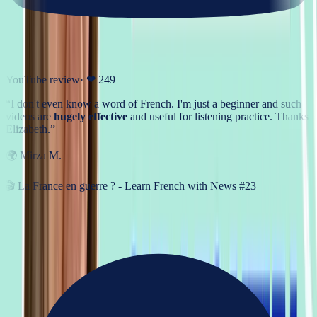
YouTube review
· ❤
249
“
I don't even know a word of French. I'm just a beginner and such
videos are
hugely effective
and useful for listening practice. Thanks
Elizabeth.
”
🌍
Mirza M.
🎬
La France en guerre ? - Learn French with News #23