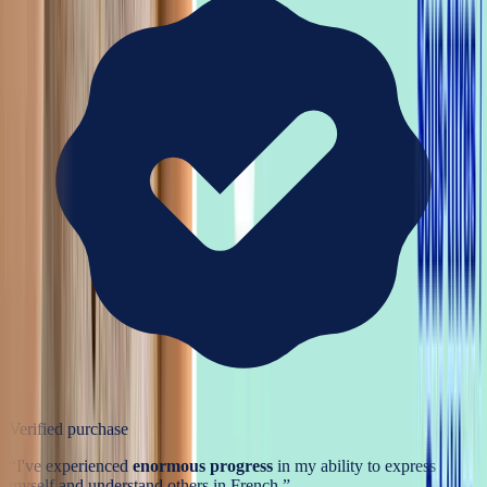
Verified purchase
“
I've experienced
enormous progress
in my ability to express
myself and understand others in French.
”