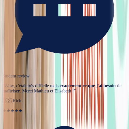
Student review
“
Wow, c'était très difficile mais
exactement ce que j'ai besoin de
maîtriser
. Merci Mathieu et Elisabeth !
”
🇺🇸
Rich
★★★★★