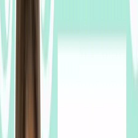
1:33
parce
que
cogner,
c'est
un
synonyme
de
frapper
en
langage
familier.
Donc
on
est
cogné
par
le
soleil.
1:41
C'est
une
expression
assez
imagée.
Le
soleil
est
donc
très
fort.
Ça
tape,
ça
cogne.
1:49
Il
faut
donc
vous
protéger.
Mettre
de
la
crème
solaire.
Ça
nous
mène
à
la
deuxième
expression.
1:57
Si
le
soleil
cogne,
tape
et
que
vous
n'avez
pas
mis
de
crème
2:02
solaire,
vous
pourriez
avoir
un
coup
de
soleil.
Coup
de
soleil,
c'est
tout
simplement
2:10
l'expression
qu'on
utilise
en
français
pour
parler
des
brûlures
du
soleil.
2:16
Des
brûlures
du
soleil
qu'on
peut
avoir
sur
sa
peau.
Par
exemple,
je
pourrais
dire
je
suis
2:21
resté
3
h
au
soleil
sur
la
plage
sans
mettre
de
crème
solaire.
2:27
J'ai
des
coups
de
soleil
partout
sur
le
corps.
2:30
Si
vous
avez
des
coups
de
soleil,
c'est
peut
être
parce
que
vous
êtes
restés
toute
2:34
la
journée
allongés
sur
la
plage
à
bronzer.
2:38
Un
synonyme
de
bronzer,
c'est
l'expression
se
dorer
la
pilule.
2:44
Une
pilule,
c'est
un
médicament
normalement.
Mais
il
existe
cette
expression
qui
est
2:50
aussi
assez
familière,
qui
est
se
dorer
la
pilule.
2:56
Je
me
suis
doré
la
pilule
toute
la
journée
à
la
plage.
3:00
Ça
signifie
simplement
que
vous
êtes
restés
à
bronzer
sous
le
soleil.