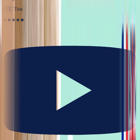
🇩🇪
Tina
★★★★★