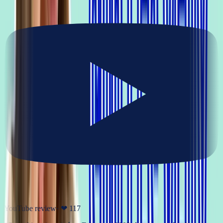
YouTube review
· ❤
117