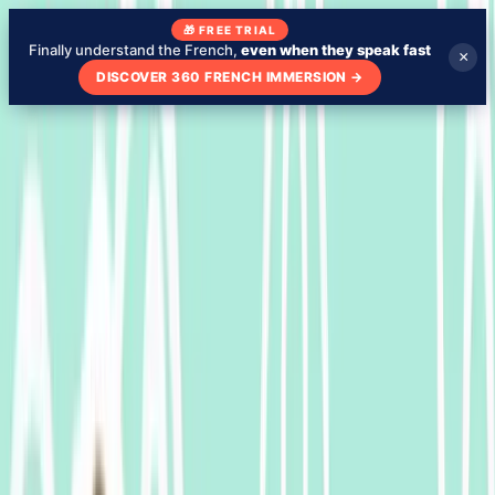
🎁 FREE TRIAL
Finally understand the French,
even when they speak fast
×
DISCOVER 360 FRENCH IMMERSION
→
Blog
About
My school
Learn French with TV Shows
🇬🇧
EN
Test my level
Check your French level - free
Videos