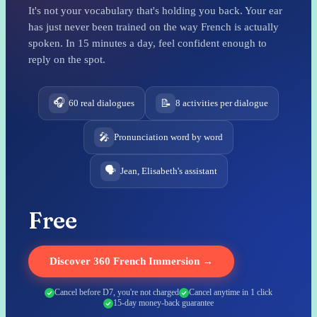
It's not your vocabulary that's holding you back. Your ear
has just never been trained on the way French is actually
spoken. In 15 minutes a day, feel confident enough to
reply on the spot.
🎧
📝
60 real dialogues
8 activities per dialogue
🎤
Pronunciation word by word
🗣️
Jean, Elisabeth's assistant
Free
Discover 360 French Immersion →
Cancel before D7, you're not charged
Cancel anytime in 1 click
15-day money-back guarantee