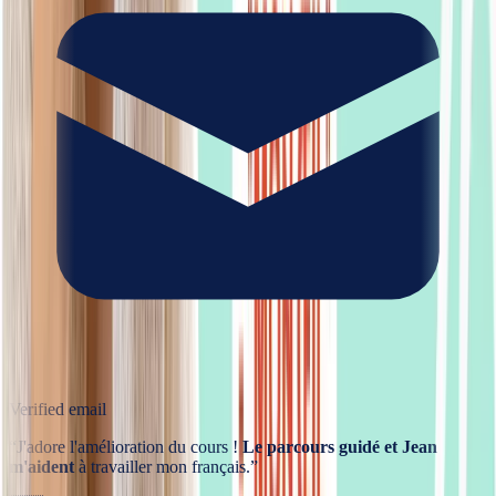
Verified email
“
J'adore l'amélioration du cours !
Le parcours guidé et Jean
m'aident
à travailler mon français.
”