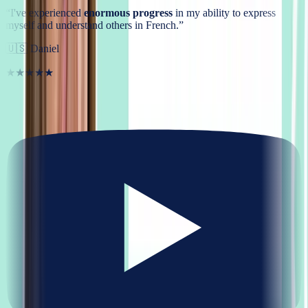
“
I've experienced
enormous progress
in my ability to express
myself and understand others in French.
”
🇺🇸
Daniel
★★★★★