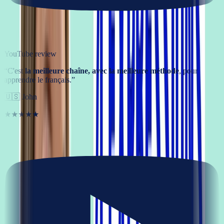
YouTube review
“
C'est
la meilleure chaîne, avec la meilleure méthode
, pour
apprendre le français.
”
🇺🇸
John
★★★★★