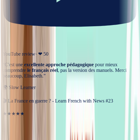
YouTube review
· ❤
50
“
C'est une
excellente approche pédagogique
pour mieux
comprendre
le français réel
, pas la version des manuels. Merci
beaucoup, Elisabeth.
”
🌍
Slow Learner
🎬
La France en guerre ? - Learn French with News #23
★★★★★