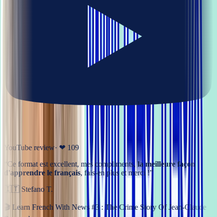
YouTube review
· ❤
109
“
Ce format est excellent, mes compliments,
la meilleure façon
d'apprendre le français
, fais-en plus et merci !
”
🇮🇹
Stefano T.
🎬
Learn French With News #3 : The Crime Story Of Jean-Claude