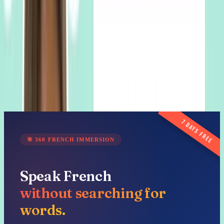
3:05
Voilà,
c'est
terminé
pour
aujourd'hui.
J'espère
en
tout
cas
que
chez
vous,
il
3:09
fait
beau,
qu'il
y
a
du
soleil
et
que
vous
allez
pouvoir
utiliser
ces
expressions.
3:14
Je
vous
dis
à
très
vite
pour
une
prochaine
vidéo.
Articles on this topic
📄
Is France Paralyzed after 2024 elections? - Learn French with
News #16
📄
Learn 50 Body words in French + Free PDF
Worksheet
📄
France in Shock after the Elections 😱 - Learn French
with News #15
7 days free
🎯
360 FRENCH IMMERSION
Speak French
without searching for
words.