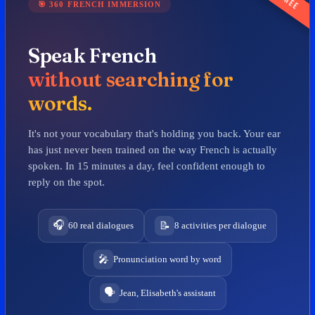
🎯
360 FRENCH IMMERSION
Speak French
without searching for
words.
It's not your vocabulary that's holding you back. Your ear
has just never been trained on the way French is actually
spoken. In 15 minutes a day, feel confident enough to
reply on the spot.
🎧
📝
60 real dialogues
8 activities per dialogue
🎤
Pronunciation word by word
🗣️
Jean, Elisabeth's assistant