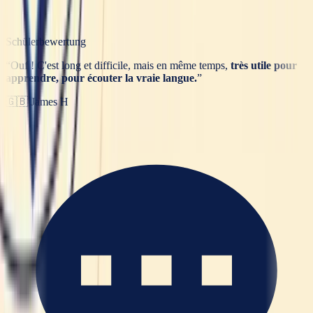
Schülerbewertung
“
Ouf ! C'est long et difficile, mais en même temps,
très utile pour
apprendre, pour écouter la vraie langue.
”
🇬🇧
James H