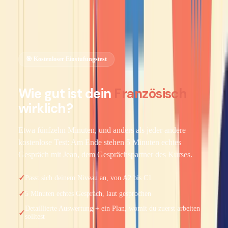
Mein Französisch-Niveau sehen →
🎯 Kostenloser Einstufungstest
Wie gut ist dein
Französisch
wirklich?
Etwa fünfzehn Minuten, und anders als jeder andere
kostenlose Test: Am Ende stehen 5 Minuten echtes
Gespräch mit Jean, dem Gesprächspartner des Kurses.
✓
Passt sich deinem Niveau an, von A2 bis C1
✓
5 Minuten echtes Gespräch, laut gesprochen
Detaillierte Auswertung + ein Plan, womit du zuerst arbeiten
✓
solltest