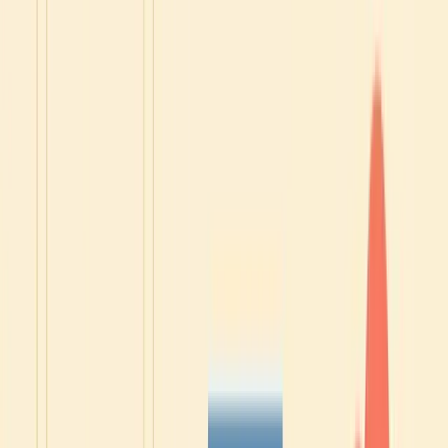
🚀 Dies ist ein exklusives Angebot, das du nur in dieser E-
Mail findest, und es ist nur für begrenzte Zeit verfügbar.
Wenn du schon immer davon geträumt hast, dein
Französisch zu verbessern, ist jetzt der perfekte Zeitpunkt,
um anzufangen.
Hier klicken, um den Kurs zu sehen
❣️ Zufriedenheitsgarantie: Wenn dieser Kurs deine
Bedürfnisse innerhalb der ersten 15 Tage nicht erfüllt,
erhalte ich eine vollständige Rückerstattung.