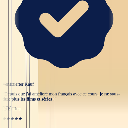
Verifizierter Kauf
“
Depuis que j'ai amélioré mon français avec ce cours,
je ne sous-
titre plus les films et séries
!
”
🇩🇪
Tina
★★★★★