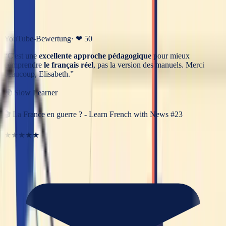
YouTube-Bewertung
· ❤
50
“
C'est une
excellente approche pédagogique
pour mieux
comprendre
le français réel
, pas la version des manuels. Merci
beaucoup, Elisabeth.
”
🌍
Slow Learner
🎬
La France en guerre ? - Learn French with News #23
★★★★★