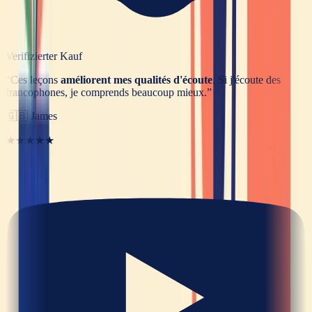
Verifizierter Kauf
“
Ces leçons
améliorent mes qualités d'écoute
. Si j'écoute des
francophones, je comprends beaucoup mieux.
”
🇬🇧
James
★★★★★