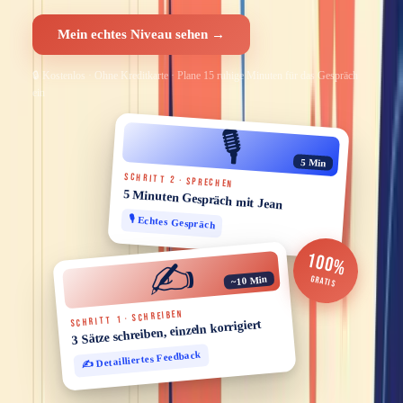
Mein echtes Niveau sehen →
🔒 Kostenlos · Ohne Kreditkarte · Plane 15 ruhige Minuten für das Gespräch
ein
🎙️
5 Min
SCHRITT 2 · SPRECHEN
5 Minuten Gespräch mit Jean
🎙️ Echtes Gespräch
100%
✍️
~10 Min
GRATIS
SCHRITT 1 · SCHREIBEN
3 Sätze schreiben, einzeln korrigiert
✍️ Detailliertes Feedback