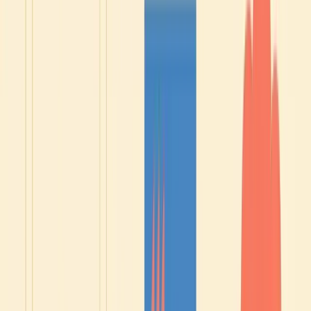
🇫🇷 Sie haben ihr Französisch mit
diesem Kurs verbessert 🇫🇷