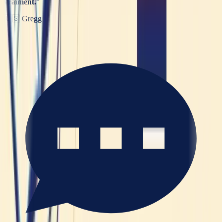
vraiment.
”
🇺🇸
Gregg