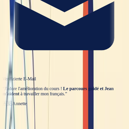
Verifizierte E-Mail
“
J'adore l'amélioration du cours !
Le parcours guidé et Jean
m'aident
à travailler mon français.
”
🇦🇺
Annette