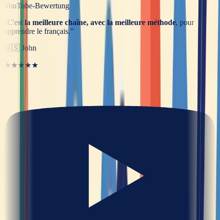
YouTube-Bewertung
“
C'est
la meilleure chaîne, avec la meilleure méthode
, pour
apprendre le français.
”
🇺🇸
John
★★★★★