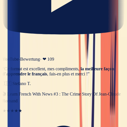
YouTube-Bewertung
· ❤
109
“
Ce format est excellent, mes compliments,
la meilleure façon
d'apprendre le français
, fais-en plus et merci !
”
🇮🇹
Stefano T.
🎬
Learn French With News #3 : The Crime Story Of Jean-Claude
Romand
★★★★★