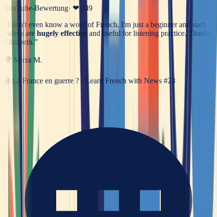
YouTube-Bewertung
· ❤
249
“
I don't even know a word of French. I'm just a beginner and such
videos are
hugely effective
and useful for listening practice. Thanks
Elizabeth.
”
🌍
Mirza M.
🎬
La France en guerre ? - Learn French with News #23