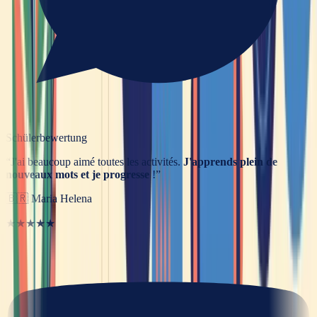
Schülerbewertung
“
J'ai beaucoup aimé toutes les activités.
J'apprends plein de
nouveaux mots et je progresse
!
”
🇧🇷
Maria Helena
★★★★★