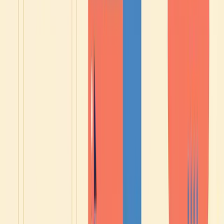
Etwa zehn Minuten, um dein echtes Niveau zu kennen - und was dich genau
bremst.
1
2
3
📝
✍️
🎙️
Ein
3 Sätze
2
adaptiver
schreiben
Minuten
Test
sprechen
Einzeln
Fragen, die sich
korrigiert, mit
Ein echtes
deinem Niveau
Erklärung,
Gespräch mit
anpassen, von
warum.
Jean, am Ende
A2 bis C1.
korrigiert.
Kostenlos
Komplettes GER-Ergebnis + persönlicher Plan am Ende.