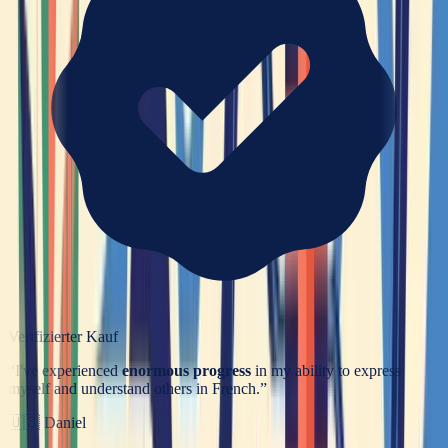
Verifizierter Kauf
“
I've experienced
enormous progress
in my ability to express
myself and understand others in French.
”
🇺🇸
Daniel