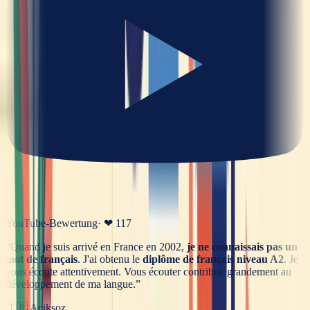
YouTube-Bewertung
· ❤
117
“
Quand je suis arrivé en France en 2002,
je ne connaissais pas un
mot de français
. J'ai obtenu le
diplôme de français niveau A2
. Je
vous écoute attentivement. Vous écouter contribue grandement au
développement de ma langue.
”
🇹🇷
Aciksoz