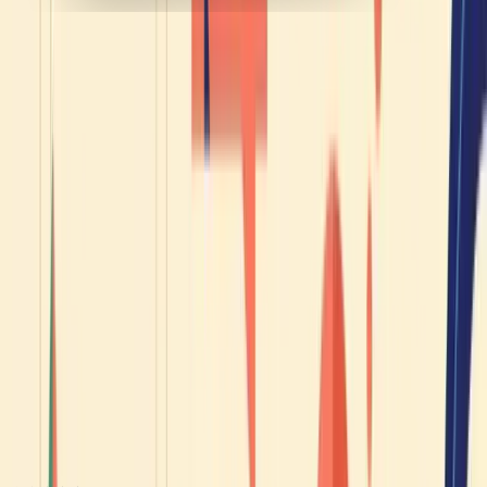
Das könnte dich auch interessieren
Tipps
Se remettre au français à l'âge adulte : la meilleure
méthode (ce n'est pas de tout recommencer)
Tipps
Comment comprendre le français parlé à vitesse
réelle (quand les Français parlent entre eux)
Tipps
Comment pratiquer ton français à l'oral sans
partenaire de conversation
Sie haben ihr Französisch freigeschaltet