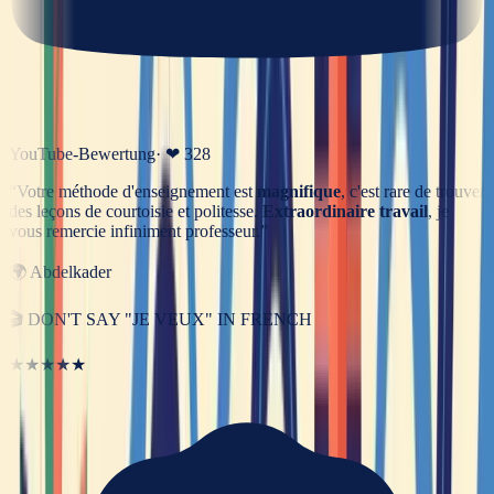
YouTube-Bewertung
· ❤
328
“
Votre méthode d'enseignement est
magnifique
, c'est rare de trouver
des leçons de courtoisie et politesse.
Extraordinaire travail
, je
vous remercie infiniment professeur.
”
🌍
Abdelkader
🎬
DON'T SAY "JE VEUX" IN FRENCH
★★★★★