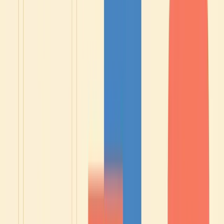
❣️ Zufriedenheitsgarantie: Wenn dieser Kurs deine
Bedürfnisse innerhalb der ersten 15 Tage nicht erfüllt,
erhalte ich eine vollständige Rückerstattung.
Elisabeth ☀️
Geschrieben von
Elisabeth
Lehrerin für Französisch als Fremdsprache · Preis der Maison de la
Francité 2021 · HelloFrench YouTube-Kanal (325K Abonnenten)
Mehr über Elisabeth
→
🎯 Kostenloser Test · ohne Kreditkarte
Du liest das alles - aber weißt du,
wo du wirklich stehst?