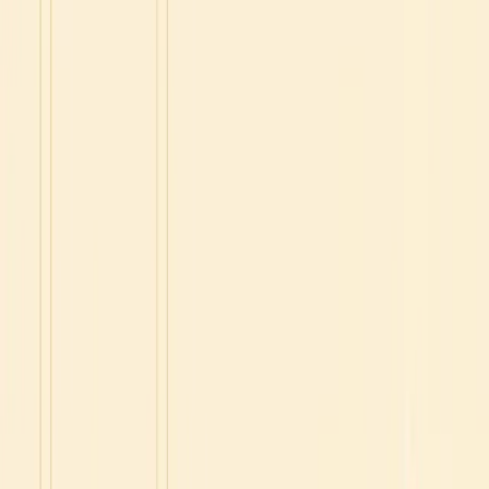
Hallo,
Ich spreche oft mit ausländischen Studierenden,
die ein
hervorragendes Niveau im Französischen erreicht haben
🇫🇷
Ihr Geheimnis für schnelle Fortschritte ist ganz einfach.
Sie haben gehandelt und einen einfachen Plan zur
Verbesserung befolgt.
🎁 Um dich zu motivieren und dich zum Handeln zu
inspirieren,
biete ich in dieser E-Mail einen speziellen
Rabatt von 35 % auf meinen Bestseller-Kurs an
.
Um dieses Angebot zu erhalten, verwende den Aktionscode
CHANCE35 auf der Kassenseite.