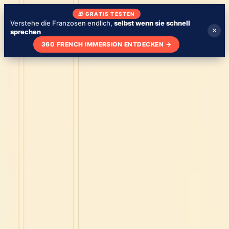
🎁 GRATIS TESTEN
Verstehe die Franzosen endlich,
selbst wenn sie schnell
×
sprechen
360 FRENCH IMMERSION ENTDECKEN
→
Blog
Über mich
Meine Schule
Französisch mit Serien lernen
🇩🇪
DE
Niveau testen
Niveau testen - kostenlos
Tipps
4. Januar 2024
Nur für dich
Blog