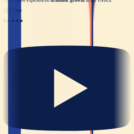
level. I have experienced
dramatic growth
in my French.
”
🇺🇸
Troy
★★★★★