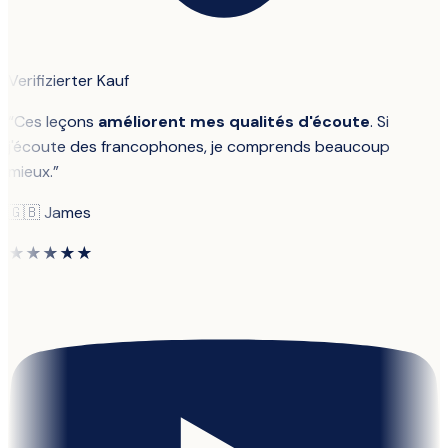
Verifizierter Kauf
“
Ces leçons
améliorent mes qualités d'écoute
. Si
j'écoute des francophones, je comprends beaucoup
mieux.
”
🇬🇧
James
★★★★★