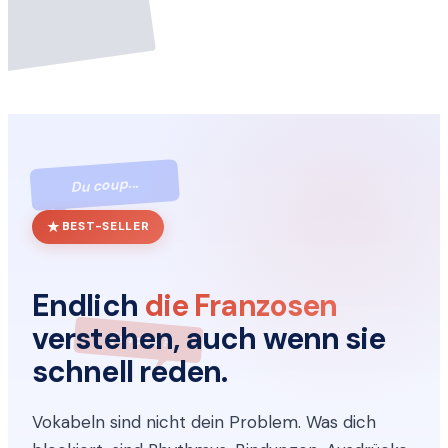
Du coup...
BEST-SELLER
Endlich
die Franzosen
verstehen, auch wenn sie
Ça roule ?
schnell reden.
Vokabeln sind nicht dein Problem. Was dich