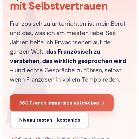
PARIS
mit Selbstvertrauen
RÉPUBLIQUE FR.
Französisch zu unterrichten ist mein Beruf
und das, was ich am meisten liebe. Seit
Jahren helfe ich Erwachsenen auf der
ganzen Welt,
das Französisch zu
verstehen, das wirklich gesprochen wird
- und echte Gespräche zu führen, selbst
wenn Franzosen in vollem Tempo reden.
360 French Immersion entdecken →
Niveau testen - kostenlos
0 € heute
In 1 Klick kündbar
15-Tage-Garantie