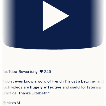
YouTube-Bewertung
· ❤
249
“
I don't even know a word of French. I'm just a beginner and
such videos are
hugely effective
and useful for listening
practice. Thanks Elizabeth.
”
🌍
Mirza M.