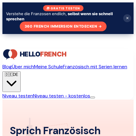
🎁 GRATIS TESTEN
Verstehe die Franzosen endlich,
selbst wenn sie schnell
×
sprechen
360 FRENCH IMMERSION ENTDECKEN
→
Blog
Über mich
Meine Schule
Französisch mit Serien lernen
🇩🇪
DE
Niveau testen
Niveau testen - kostenlos
Sprich Französisch