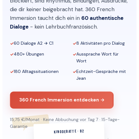
blockiert, sind Rhythmus, Bindungen, Ausdrücke,
die dir keiner beigebracht hat. 360 French
Immersion taucht dich ein in
60 authentische
Dialoge
- kein Lehrbuchfranzösisch.
60 Dialoge A2 → C1
8 Aktivitäten pro Dialog
480+ Übungen
Aussprache Wort für
Wort
180 Alltagssituationen
Echtzeit-Gespräche mit
Jean
360 French Immersion entdecken →
15,75 €/Monat · Keine Abbuchung vor Tag 7 · 15-Tage-
Voilà, quoi.
Garantie
KINODEBATTE · B2