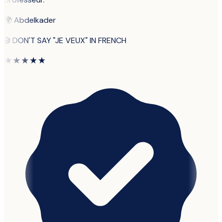
🌍
Abdelkader
🎬
DON'T SAY "JE VEUX" IN FRENCH
★★★★★