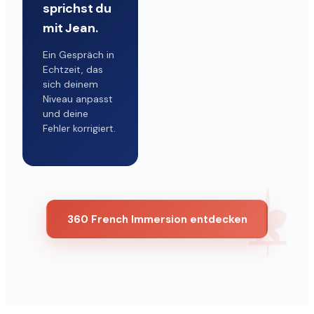
sprichst du
mit Jean.
Ein Gespräch in
Echtzeit, das
sich deinem
Niveau anpasst
und deine
Fehler korrigiert.
360 French Immersion entdecken