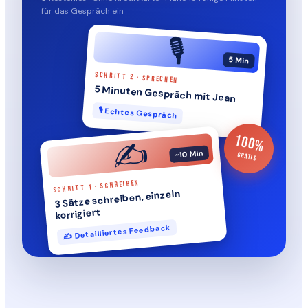
für das Gespräch ein
🎙️
5 Min
SCHRITT 2 · SPRECHEN
5 Minuten Gespräch mit Jean
🎙️ Echtes Gespräch
100%
✍️
~10 Min
GRATIS
SCHRITT 1 · SCHREIBEN
3 Sätze schreiben, einzeln
korrigiert
✍️ Detailliertes Feedback