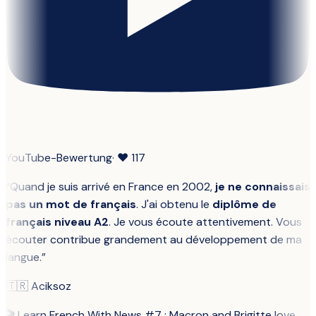
YouTube-Bewertung
· ❤
117
“
Quand je suis arrivé en France en 2002,
je ne connaissais
pas un mot de français
. J'ai obtenu le
diplôme de
français niveau A2
. Je vous écoute attentivement. Vous
écouter contribue grandement au développement de ma
langue.
”
🇹🇷
Aciksoz
🎬
Learn French With News #7 : Macron and Brigitte love