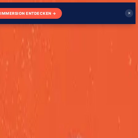
×
 IMMERSION ENTDECKEN
→
rt (2026)