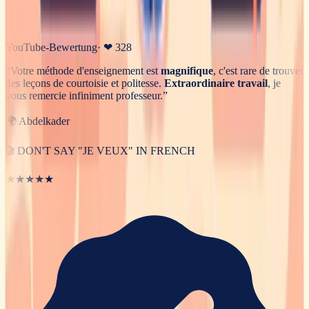
YouTube-Bewertung
· ❤
328
“
Votre méthode d'enseignement est
magnifique
, c'est rare de trouver
des leçons de courtoisie et politesse.
Extraordinaire travail
, je
vous remercie infiniment professeur.
”
🌍
Abdelkader
🎬
DON'T SAY "JE VEUX" IN FRENCH
★★★★★