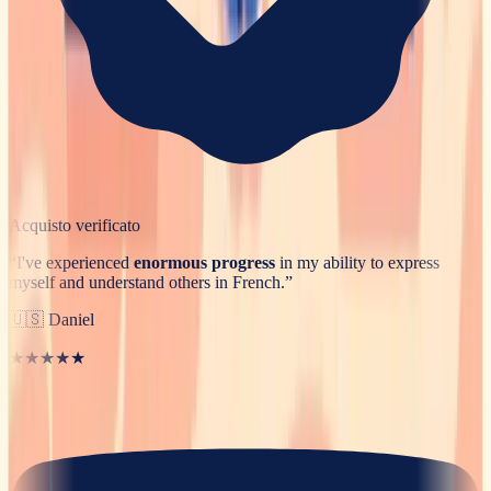
Acquisto verificato
“
I've experienced
enormous progress
in my ability to express
myself and understand others in French.
”
🇺🇸
Daniel
★★★★★