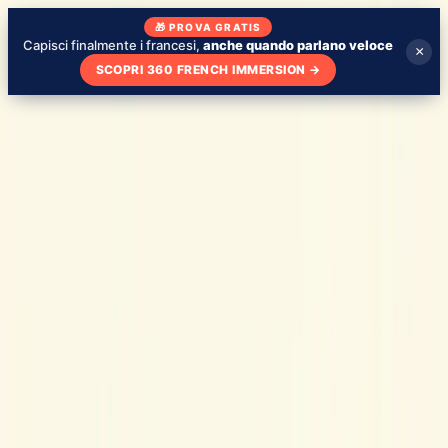
🎁 PROVA GRATIS
Capisci finalmente i francesi,
anche quando parlano veloce
×
SCOPRI 360 FRENCH IMMERSION
→
Blog
Chi sono
La mia scuola
Imparare con le serie TV
🇮🇹
IT
Valuta il livello
Valuta il tuo livello - gratis
Consigli
12 maggio 2026
I migliori canali YouTube per imparare il
francese nel 2026 (la nostra selezione)
Blog