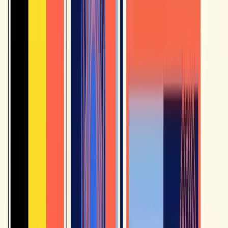
Senza questa fase di riutilizzo attivo, YouTube resta
consumo passivo. Capirai sempre meglio, ma non parlerai
meglio per questo.
E i canali in inglese che insegnano il
francese?
Damon and Jo, Learn French with Alexa, Wanderlustingk:
esistono ottimi canali in inglese che insegnano il francese.
Sono utili per i veri principianti che hanno bisogno di
spiegazioni nella loro lingua. Appena hai le basi, ti
consigliamo di passare a creatori francofoni: progredirai
molto più in fretta sulla comprensione orale.