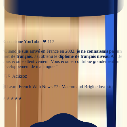
Recensione YouTube
· ❤
117
“
Quand je suis arrivé en France en 2002,
je ne connaissais pas un
mot de français
. J'ai obtenu le
diplôme de français niveau A2
. Je
vous écoute attentivement. Vous écouter contribue grandement au
développement de ma langue.
”
🇹🇷
Aciksoz
🎬
Learn French With News #7 : Macron and Brigitte love story
★★★★★