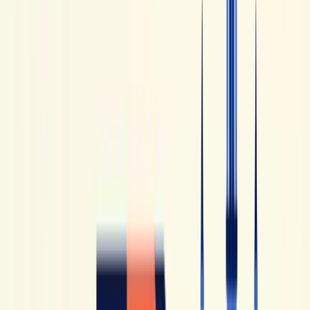
classico.
4. Comme une Française
Comme une Française
, animato da Géraldine, si è imposto
con un approccio molto strutturato, centrato sugli usi del
quotidiano, sulla cultura francese e sulle difficoltà più
frequenti che incontrano gli anglofoni. Il canale completa
bene formati più immersivi o conversazionali.
Si distingue per la chiarezza. Se ti piacciono le spiegazioni
nette, i video ben organizzati e le indicazioni concrete sui
codici culturali o sulle sfumature d'uso, è un canale molto
solido.
5. Français avec Pierre