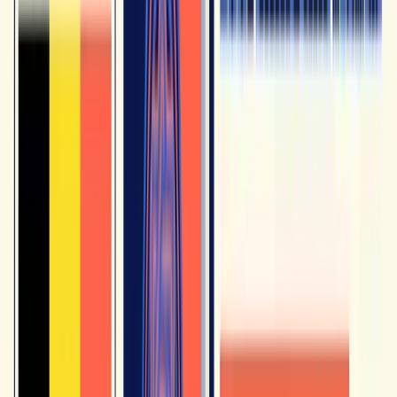
anche alla nostra guida sulle
migliori app per imparare il
francese
.
Una routine semplice può bastare:
Primo ascolto
con attenzione globale, senza sottotitoli se
possibile, oppure con sottotitoli in francese (mai nella tua
lingua madre se puoi evitarlo).
Secondo ascolto
con i sottotitoli francesi attivi per
individuare le parole e le espressioni sconosciute.
Appunti
di 3-5 espressioni utili in un quaderno o in
un'app di ripetizione spaziata.
Riutilizzo
di queste espressioni nella settimana, in
conversazione, allo scritto o in un monologo a voce alta.