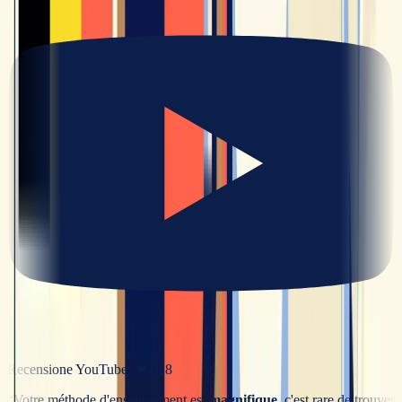
Recensione YouTube
· ❤
328
“
Votre méthode d'enseignement est
magnifique
, c'est rare de trouver