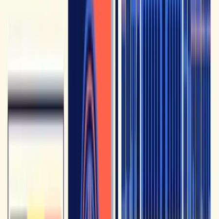
domande calibrate sui livelli ufficiali, fai una vera
conversazione in francese e ricevi un quadro con il tuo livello,
il tuo punto di forza e il punto preciso che in questo momento
ti rallenta di più.
Scopri il tuo livello di francese (10 min) →
Gratis · senza carta di credito · risultato via e-mail
Usare YouTube in modo intelligente
YouTube aiuta molto sulla comprensione, ma resta
insufficiente se l'apprendimento rimane passivo. Per
progredire davvero, bisogna ascoltare attivamente, segnare
qualche espressione utile e poi riutilizzarla all'orale o allo
scritto. Per un allenamento più strutturato, dai un'occhiata