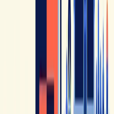
insegnante di francese a Parigi, con un approccio moderno e
coinvolgente.
Il canale funziona bene per chi cerca una presenza didattica
rassicurante senza cadere in un tono troppo accademico.
L'insieme è fluido, concreto e facile da integrare in una
routine regolare.
7. Easy French
Easy French
si distingue per il suo formato di interviste per
strada, che espone chi impara a voci, accenti e modi di
parlare diversi. È uno dei formati più vicini al francese
spontaneo che si sente nella vita reale.
Il canale è particolarmente utile per abituare l'orecchio alla