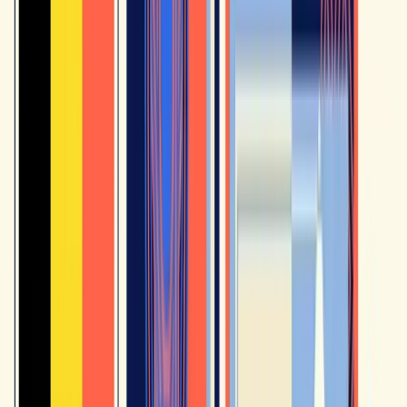
Passare alla pratica
YouTube è ottimo per immergersi nel francese. Per passare
dalla comprensione alla pratica attiva, bisogna poi ripetere,
parlare e riutilizzare quello che si è sentito.
In questa logica,
360 French Immersion
completa bene un
uso regolare di YouTube: 60 dialoghi autentici tra
madrelingua, un percorso guidato su misura settimana per
settimana e Jean che ti risponde in tempo reale per allenarti a
parlare.
15,75 €/mese
, con 7 giorni gratis per provare senza
impegno.
Scopri 360 French Immersion →