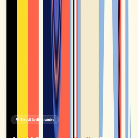
3 frasi
2 minuti
adattivo
da
di orale
Domande che si
scrivere
Una vera
adattano al tuo
conversazione
livello, da A2 a
Corrette una per
con Jean,
C1.
una, con la
corretta alla fine.
spiegazione del
perché.
Gratis
Bilancio completo QCER + piano personalizzato alla fine.
Vedere il mio livello di francese →
🎯 Test di livello gratuito