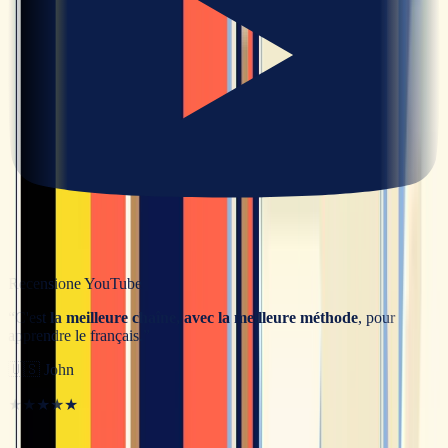
Recensione YouTube
“
C'est
la meilleure chaîne, avec la meilleure méthode
, pour
apprendre le français.
”
🇺🇸
John
★★★★★