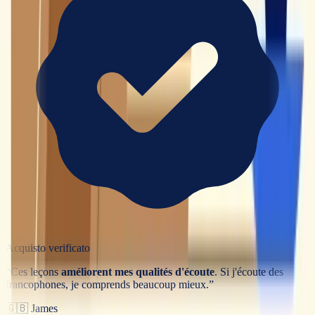
Acquisto verificato
“
Ces leçons
améliorent mes qualités d'écoute
. Si j'écoute des
francophones, je comprends beaucoup mieux.
”
🇬🇧
James