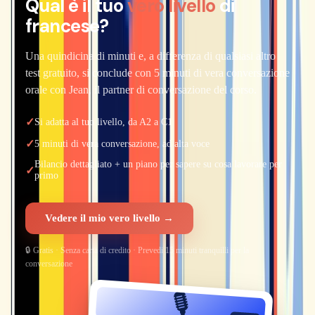
Qual è il tuo
vero livello
di
francese?
Una quindicina di minuti e, a differenza di qualsiasi altro
test gratuito, si conclude con 5 minuti di vera conversazione
orale con Jean, il partner di conversazione del corso.
✓
Si adatta al tuo livello, da A2 a C1
✓
5 minuti di vera conversazione, ad alta voce
Bilancio dettagliato + un piano per sapere su cosa lavorare per
✓
primo
Vedere il mio vero livello →
🔒 Gratis · Senza carta di credito · Prevedi 15 minuti tranquilli per la
conversazione
🎙️