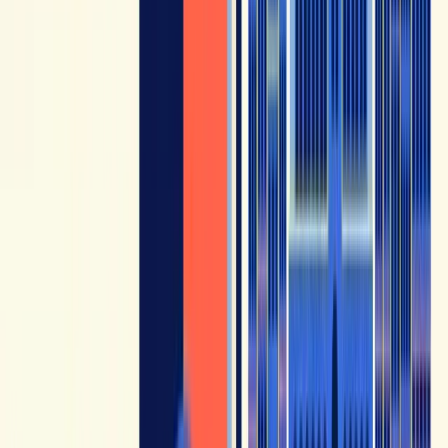
HelloFrench + Français avec Nelly + Comme une
Française
per un mix di dialoghi, spiegazioni e
riferimenti culturali.
HelloFrench + Français Authentique + Piece of French
per sentire un francese più naturale in formati diversi.
HelloFrench + Easy French + Français avec Pierre
per
unire immersione, varietà di voci e spiegazioni più
strutturate.
PRIMA DI SCEGLIERE
Quale sia quella giusta per te dipende da una
cosa sola: da dove si trova davvero il tuo
francese oggi.
Dieci minuti, gratis e senza carta di credito: rispondi a