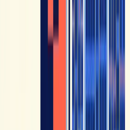
guidato su misura e Jean che ti risponde in tempo
reale per riutilizzare quello che hai capito su
YouTube.
15,75 €/mese
, 7 giorni gratis · annullabile
in qualsiasi momento · rimborso entro 15 giorni.
Vedi 360 French Immersion →
Come scegliere tra questi 7 canali?
La cosa più efficace non è seguire un solo canale, ma
combinarne due o tre. Un canale più didattico aiuta a
chiarire, un canale immersivo aiuta a sentire, e un canale più
spontaneo aiuta ad adattarsi al francese reale.
Alcune combinazioni che funzionano bene: