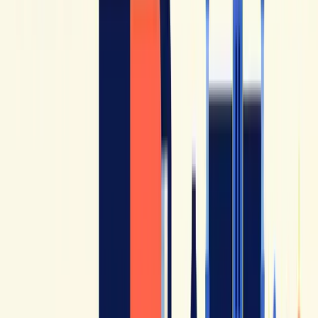
Français avec Pierre
è una certezza nel mondo del FLE su
YouTube, con un'offerta ampia su vocabolario, grammatica,
pronuncia, comprensione e cultura francese. Il canale esiste
da molti anni e propone un catalogo molto ricco.
Quello che lo rende particolarmente utile è l'equilibrio tra
didattica e accessibilità. Ci trovi spiegazioni dirette, consigli
per parlare e capire meglio, e formati vari che evitano la
monotonia.
6. Français avec Nelly
Français avec Nelly
propone uno stile chiaro, caloroso e
molto accessibile, con un mix di didattica, vita quotidiana e
formati orientati al francese reale. Nelly si presenta come