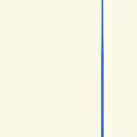
French
(vita in Francia, tono sincero e attuale),
Comme une
Française
(didattica strutturata di Géraldine),
Français avec
Pierre
(catalogo FLE ricco),
Français avec Nelly
(didattica
chiara e calorosa) e
Easy French
(interviste per strada, voci
diverse). Ognuno porta qualcosa di diverso: l'ideale è
combinarne due o tre a seconda di cosa vuoi lavorare.
La nostra selezione di 7 canali YouTube
francesi
1. HelloFrench
Iniziamo con
HelloFrench
, per onestà: è il nostro canale.
Propone video per aiutare chi impara a capire il francese