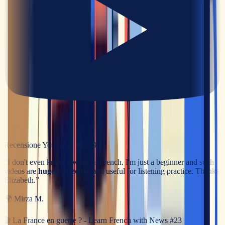
Recensione YouTube
· ❤
249
“
I don't even know a word of French. I'm just a beginner and such
videos are
hugely effective
and useful for listening practice. Thanks
Elizabeth.
”
🌍
Mirza M.
🎬
La France en guerre ? - Learn French with News #23