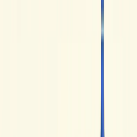
reale, con un'attenzione particolare alle conversazioni
naturali tra Mathieu e Elisabeth, ai dialoghi del quotidiano e
alle espressioni che si sentono davvero in Francia.
Il canale è particolarmente utile per chi vuole uscire da un
francese troppo scolastico e abituarsi a una lingua più viva.
Quello che lo distingue è l'immersione in un francese del
quotidiano, con una vera attenzione al ritmo, alle costruzioni
naturali e alle situazioni concrete.
2. Français Authentique
Français Authentique
, creato da Johan, è uno dei riferimenti
più conosciuti per ascoltare un francese naturale in un
formato chiaro e regolare. L'approccio punta sull'ascolto,
sulle espressioni di uso comune e su un uso più fluido del