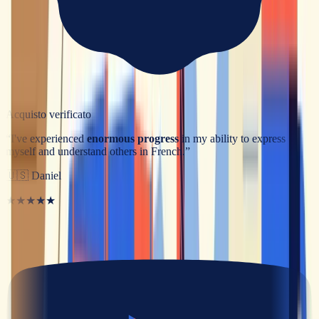
Acquisto verificato
“
I've experienced
enormous progress
in my ability to express
myself and understand others in French.
”
🇺🇸
Daniel
★★★★★