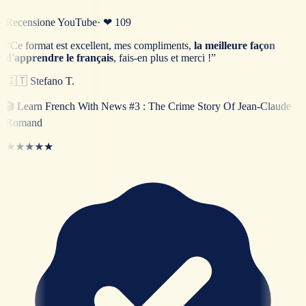
Recensione YouTube
· ❤
109
“
Ce format est excellent, mes compliments,
la meilleure façon
d'apprendre le français
, fais-en plus et merci !
”
🇮🇹
Stefano T.
🎬
Learn French With News #3 : The Crime Story Of Jean-Claude
Romand
★★★★★