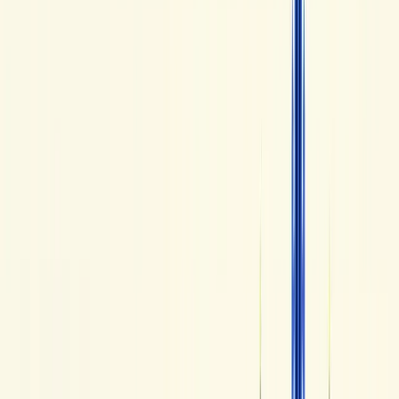
francese.
Il canale piace soprattutto a chi vuole uscire da un approccio
troppo scolastico per andare verso un francese più vivo.
Quello che funziona è rendere il francese parlato più
accessibile senza farlo diventare artificiale.
3. Piece of French
Piece of French
propone un approccio più personale, più
attuale e più radicato nella vita in Francia. I contenuti
mescolano lingua, cultura, quotidiano e uno sguardo
contemporaneo sulla società francese.
È un canale interessante per chi vuole imparare il francese e
allo stesso tempo capire meglio la Francia di oggi. Il tono è
naturale, moderno e spesso più vicino al vlog che al corso