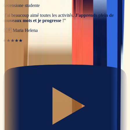
Recensione studente
“
J'ai beaucoup aimé toutes les activités.
J'apprends plein de
nouveaux mots et je progresse
!
”
🇧🇷
Maria Helena
★★★★★