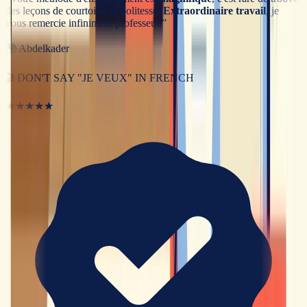
des leçons de courtoisie et politesse.
Extraordinaire travail
, je
vous remercie infiniment professeur.
”
🌍
Abdelkader
🎬
DON'T SAY "JE VEUX" IN FRENCH
★★★★★