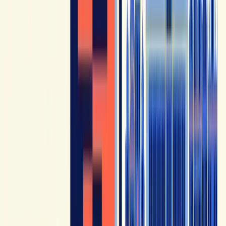
diversità del francese parlato. Completa bene canali più
didattici, perché rimette chi impara di fronte a vere voci,
vere esitazioni e vere intonazioni. Se ti sei mai chiesto
perché i francesi sembrano parlare così in fretta
, questo
canale è un buon banco di prova per allenare l'orecchio.
YouTube + un metodo strutturato = la vera
combinazione vincente
YouTube aiuta molto sulla comprensione, ma resta un
approccio essenzialmente passivo. Per passare da
"capisco" a "so dirlo io stesso", bisogna anche
praticare attivamente: ripetere, scrivere, parlare.
360
French Immersion
(il nostro metodo) propone 60
dialoghi autentici tra madrelingua, un percorso