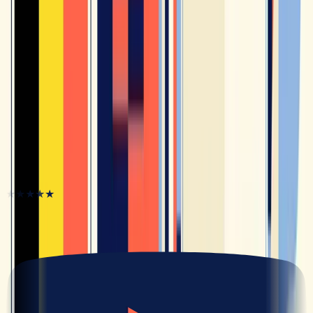
Consigli
Che livello di francese serve per vivere in Francia nel
2026?
Consigli
Che livello di francese per la nazionalità belga nel
2026 - guida con fonti ufficiali
Hanno sbloccato il loro francese
★★★★★