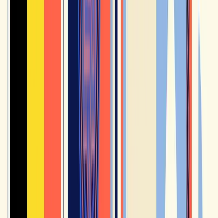
Scritto da
Elisabeth
Insegnante di francese come lingua straniera · Premio Maison de la
Francité 2021 · canale YouTube HelloFrench (325K iscritti)
Scopri di più su Elisabeth
→
🎯 Test gratuito · senza carta di credito
Leggi tutto questo, ma sai
a che
punto sei davvero?
Una decina di minuti per conoscere il tuo vero livello - e cosa ti frena
esattamente.
1
2
3
📝
✍️
🎙️
Un test