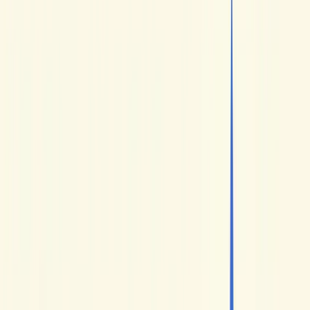
YouTube resta una delle migliori risorse gratuite per
imparare il francese nel 2026. Ci trovi contenuti didattici,
francese più spontaneo, spiegazioni culturali e formati
immersivi che completano benissimo un corso o un metodo
strutturato.
La vera sfida non è trovare un unico "miglior canale", ma
scegliere alcuni creatori complementari. Certi canali ti
aiutano a capire meglio la lingua, altri ad abituare l'orecchio
al
francese parlato
, altri ancora a scoprire la cultura e gli usi
reali.
Ecco la nostra selezione di 7 canali francofoni utili per
progredire in francese nel 2026:
HelloFrench
(conversazioni naturali tra Mathieu e Elisabeth),
Français
Authentique
(francese parlato naturale di Johan),
Piece of