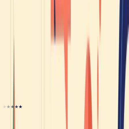
Consigli
Se remettre au français à l'âge adulte : la meilleure
méthode (ce n'est pas de tout recommencer)
Consigli
Comment comprendre le français parlé à vitesse
réelle (quand les Français parlent entre eux)
Consigli
Comment pratiquer ton français à l'oral sans
partenaire de conversation
Hanno sbloccato il loro francese
★★★★★