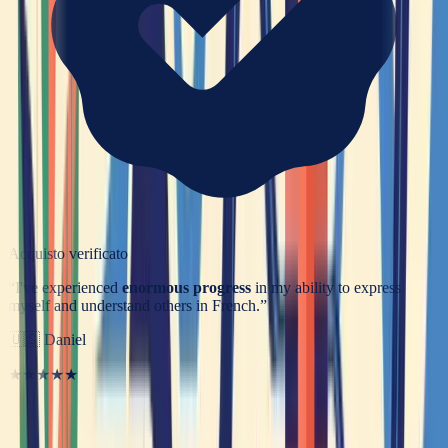
Acquisto verificato
“
I've experienced
enormous progress
in my ability to express
myself and understand others in French.
”
🇺🇸
Daniel
★★★★★