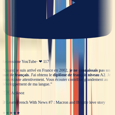
Recensione YouTube
· ❤
117
“
Quand je suis arrivé en France en 2002,
je ne connaissais pas un
mot de français
. J'ai obtenu le
diplôme de français niveau A2
. Je
vous écoute attentivement. Vous écouter contribue grandement au
développement de ma langue.
”
🇹🇷
Aciksoz
🎬
Learn French With News #7 : Macron and Brigitte love story
★★★★★