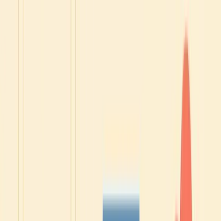
questa email ed è disponibile per un tempo limitato.
Se hai sempre sognato di migliorare il tuo francese, adesso è
il momento perfetto per iniziare.
Clicca qui per vedere il corso
❣️ Garanzia di soddisfazione: se questo corso non soddisfa le
tue esigenze entro i primi 15 giorni, ti rimborserò
completamente.
🇫🇷 Hanno migliorato il loro francese
con questo corso 🇫🇷