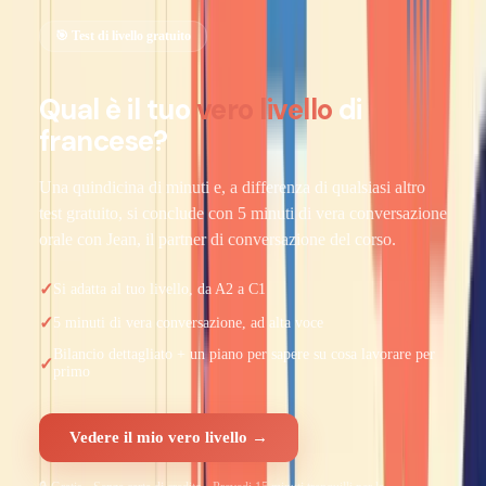
🎯 Test di livello gratuito
Qual è il tuo
vero livello
di
francese?
Una quindicina di minuti e, a differenza di qualsiasi altro
test gratuito, si conclude con 5 minuti di vera conversazione
orale con Jean, il partner di conversazione del corso.
✓
Si adatta al tuo livello, da A2 a C1
✓
5 minuti di vera conversazione, ad alta voce
Bilancio dettagliato + un piano per sapere su cosa lavorare per
✓
primo
Vedere il mio vero livello →