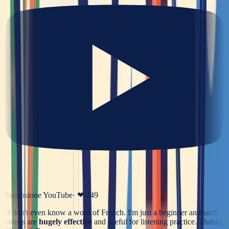
Recensione YouTube
· ❤
249
“
I don't even know a word of French. I'm just a beginner and such
videos are
hugely effective
and useful for listening practice. Thanks