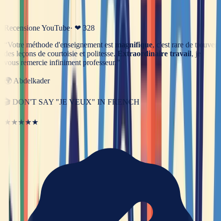
Recensione YouTube
· ❤
328
“
Votre méthode d'enseignement est
magnifique
, c'est rare de trouver
des leçons de courtoisie et politesse.
Extraordinaire travail
, je
vous remercie infiniment professeur.
”
🌍
Abdelkader
🎬
DON'T SAY "JE VEUX" IN FRENCH
★★★★★