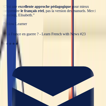
“
C'est une
excellente approche pédagogique
pour mieux
comprendre
le français réel
, pas la version des manuels. Merci
beaucoup, Elisabeth.
”
🌍
Slow Learner
🎬
La France en guerre ? - Learn French with News #23
★★★★★