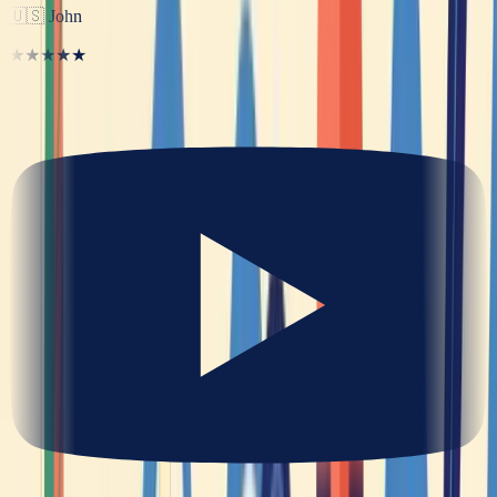
🇺🇸
John
★★★★★