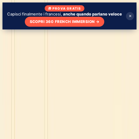
🎁 PROVA GRATIS
Capisci finalmente i francesi,
anche quando parlano veloce
×
SCOPRI 360 FRENCH IMMERSION
→
Blog
Chi sono
La mia scuola
Imparare con le serie TV
🇮🇹
IT
Valuta il livello
Valuta il tuo livello - gratis
Consigli
4 gennaio 2024
Solo per te
Blog