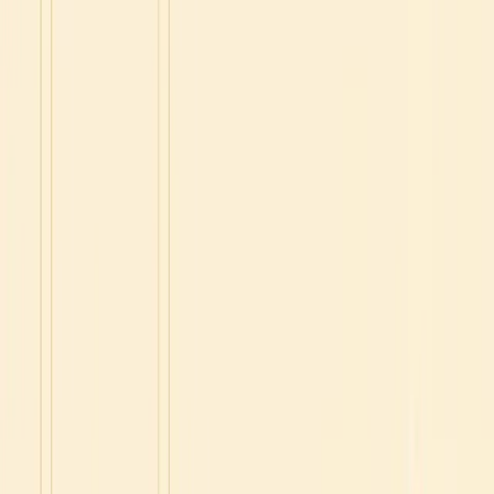
Parlo spesso con studenti stranieri
che hanno raggiunto un
ottimo livello di padronanza del francese 🇫🇷
Il loro segreto per progredire rapidamente è piuttosto
semplice.
Hanno agito e seguito un piano semplice per migliorare.
🎁 Per motivarti e spingerti ad agire,
offro uno sconto
speciale del 35% sul mio corso più venduto in questa
email
.
Per ottenere questa offerta, usa il codice promozionale
CHANCE35 alla pagina di pagamento.
🚀 Si tratta di un'offerta esclusiva che troverai solo in