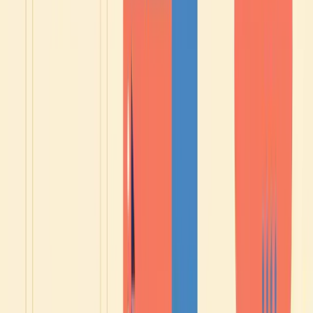
1
2
3
📝
✍️
🎙️
Un test
3 frasi
2 minuti
adattivo
da
di orale
Domande che si
scrivere
Una vera
adattano al tuo
conversazione
livello, da A2 a
Corrette una per
con Jean,
C1.
una, con la
corretta alla fine.
spiegazione del
perché.
Gratis
Bilancio completo QCER + piano personalizzato alla fine.
Vedere il mio livello di francese →