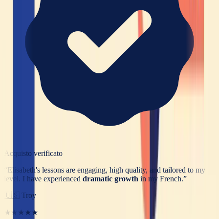
Acquisto verificato
“
Elisabeth's lessons are engaging, high quality, and tailored to my
level. I have experienced
dramatic growth
in my French.
”
🇺🇸
Troy
★★★★★