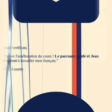
Email verificata
“
J'adore l'amélioration du cours !
Le parcours guidé et Jean
m'aident
à travailler mon français.
”
🇦🇺
Annette