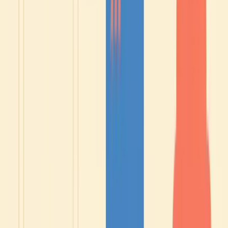
Clicca qui per vedere il corso
❣️ Garanzia di soddisfazione: se questo corso non soddisfa le
tue esigenze entro i primi 15 giorni, ti rimborserò
completamente.