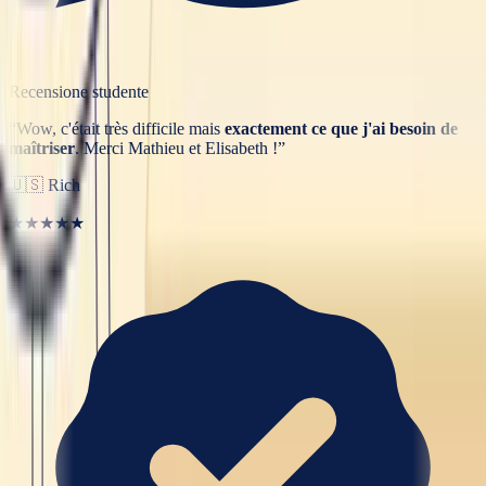
Recensione studente
“
Wow, c'était très difficile mais
exactement ce que j'ai besoin de
maîtriser
. Merci Mathieu et Elisabeth !
”
🇺🇸
Rich
★★★★★