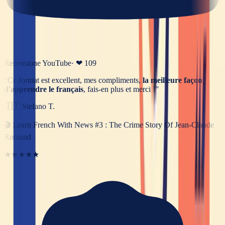
Recensione YouTube
· ❤
109
“
Ce format est excellent, mes compliments,
la meilleure façon
d'apprendre le français
, fais-en plus et merci !
”
🇮🇹
Stefano T.
🎬
Learn French With News #3 : The Crime Story Of Jean-Claude
Romand
★★★★★