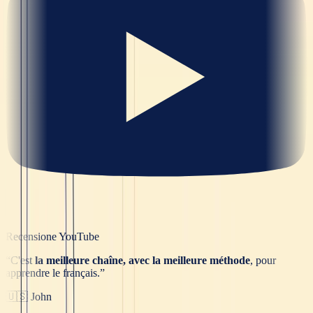
Recensione YouTube
“
C'est
la meilleure chaîne, avec la meilleure méthode
, pour
apprendre le français.
”
🇺🇸
John