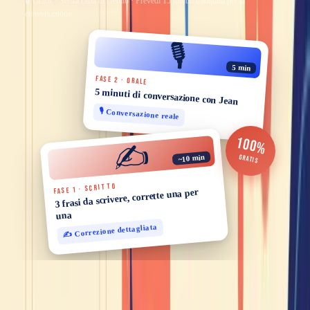
🔒 Gratis · Senza carta di credito · Prevedi 15 minuti tranquilli per la
conversazione
🎙️
5 min
FASE 2 · ORALE
5 minuti di conversazione con Jean
🎙️ Conversazione reale
100%
✍️
GRATIS
~10 min
FASE 1 · SCRITTO
3 frasi da scrivere, corrette una per
una
✍️ Correzione dettagliata
Potrebbe piacerti anche