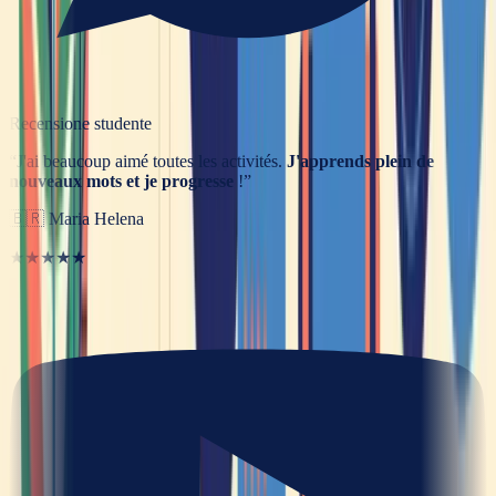
Recensione studente
“
J'ai beaucoup aimé toutes les activités.
J'apprends plein de
nouveaux mots et je progresse
!
”
🇧🇷
Maria Helena
★★★★★