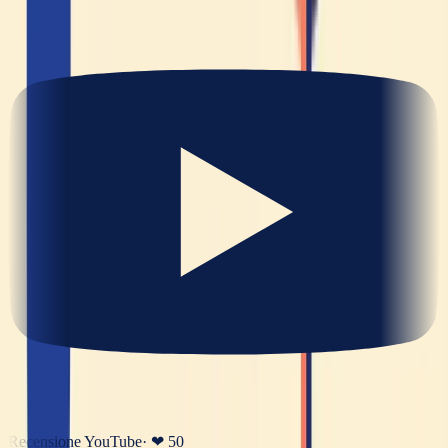
Recensione YouTube
· ❤
50