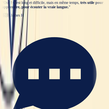
“
Ouf ! C'est long et difficile, mais en même temps,
très utile pour
apprendre, pour écouter la vraie langue.
”
🇬🇧
James H