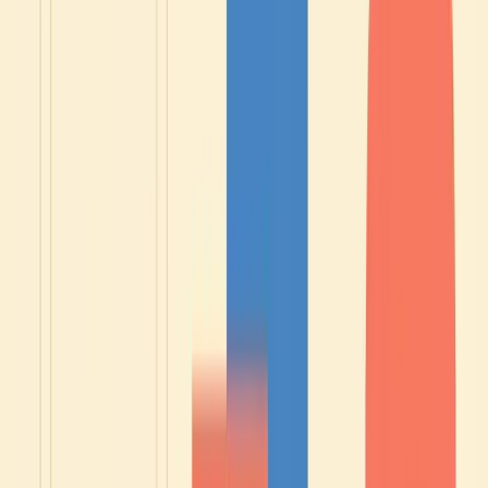
Elisabeth ☀️
Scritto da
Elisabeth
Insegnante di francese come lingua straniera · Premio Maison de la
Francité 2021 · canale YouTube HelloFrench (325K iscritti)
Scopri di più su Elisabeth
→
🎯 Test gratuito · senza carta di credito
Leggi tutto questo, ma sai
a che
punto sei davvero?
Una decina di minuti per conoscere il tuo vero livello - e cosa ti frena
esattamente.