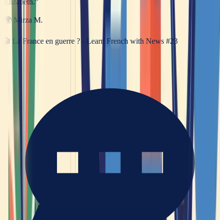
Elizabeth.
”
🌍
Mirza M.
🎬
La France en guerre ? - Learn French with News #23