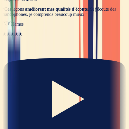
“
Ces leçons
améliorent mes qualités d'écoute
. Si j'écoute des
francophones, je comprends beaucoup mieux.
”
🇬🇧
James
★★★★★