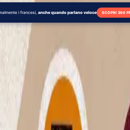
inalmente i francesi,
anche quando parlano veloce
SCOPRI 360 
ione onesta 2026